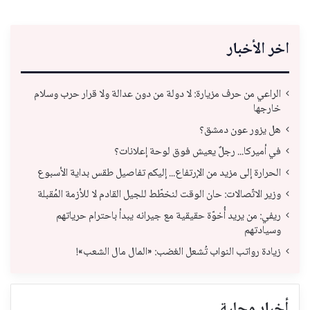
اخر الأخبار
الراعي من حرف مزيارة: لا دولة من دون عدالة ولا قرار حرب وسلام
خارجها
هل يزور عون دمشق؟
في أميركا... رجلٌ يعيش فوق لوحة إعلانات؟
الحرارة إلى مزيد من الإرتفاع... إليكم تفاصيل طقس بداية الأسبوع
وزير الاتّصالات: حان الوقت لنخطّط للجيل القادم لا للأزمة المُقبلة
ريفي: من يريد أُخوّة حقيقية مع جيرانه يبدأ باحترام حرياتهم
وسيادتهم
زيادة رواتب النواب تُشعل الغضب: «المال مال الشعب»!
أخبار محلية