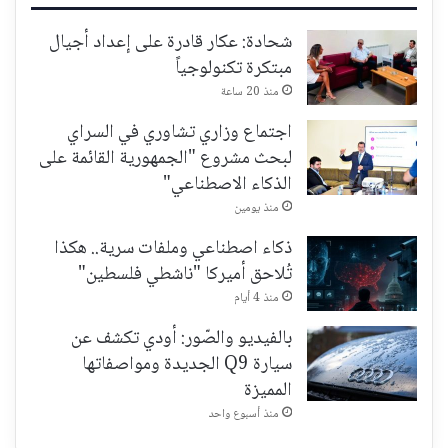
شحادة: عكار قادرة على إعداد أجيال
مبتكرة تكنولوجياً
منذ 20 ساعة
اجتماع وزاري تشاوري في السراي
لبحث مشروع "الجمهورية القائمة على
الذكاء الاصطناعي"
منذ يومين
ذكاء اصطناعي وملفات سرية.. هكذا
تُلاحق أميركا "ناشطي فلسطين"
منذ 4 أيام
بالفيديو والصّور: أودي تكشف عن
سيارة Q9 الجديدة ومواصفاتها
المميزة
منذ أسبوع واحد