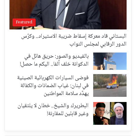
Featured
البستاني قاد معركة إسقاط ضريبة الاستيراد.. وكرّس
الدور الرقابي لمجلس النواب
بالفيديو والصور: حريق هائل في
الدكوانة خلف ألفا.. اليكم ما حصل!
فوضى السيارات الكهربائية الصينية
في لبنان: غياب الضمانات والكفالة
يهدّد سلامة المواطنين
البطريرك والشيخ.. خطان لا يلتقيان
وغير قابلين للمقارنة!