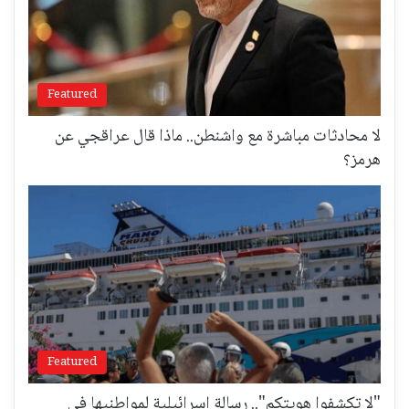
Featured
لا محادثات مباشرة مع واشنطن.. ماذا قال عراقجي عن
هرمز؟
Featured
"لا تكشفوا هويتكم".. رسالة إسرائيلية لمواطنيها في