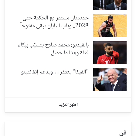
حديديان مستمر مع الحكمة حتى
2028.. وباب اليابان يبقى مفتوحاً
بالفيديو: محمد صلاح يتسبّب ببكاء
فتاة وهذا ما حصل
"الفيفا" يعتذر… ويدعم إنفانتينو
اظهر المزيد
فن