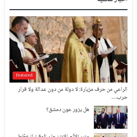
Featured
الراعي من حرف مزيارة: لا دولة من دون عدالة ولا قرار
حرب…
هل يزور عون دمشق؟
وزير الاتّصالات: حان الوقت لنخطّط