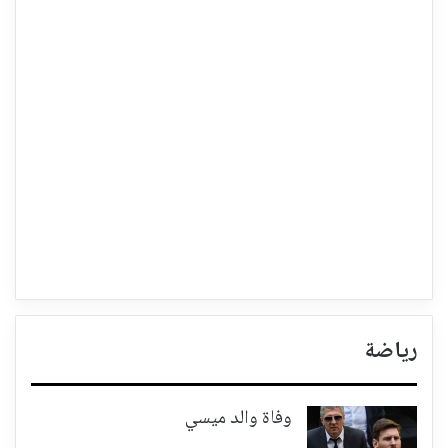
رياضة
وفاة والد ميسي