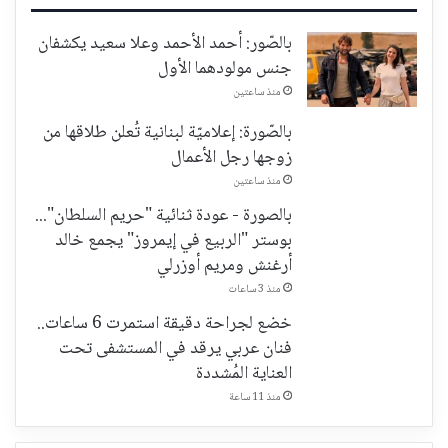
بالصّور: أحمد الأحمد وعلا سعيد يكشفان
جنس مولودهما الأول
منذ ساعتين
بالصّورة: إعلاميّة لبنانية تُعلن طلاقها من
زوجها رجل الأعمال
منذ ساعتين
بالصورة - عودة ثنائية "حريم السلطان"...
بوستر "الربيع في إيمروز" يجمع خالد
أرغنش ومريم أوزرلي
منذ 3 ساعات
خضع لجراحة دقيقة استمرت 6 ساعات..
فنان عربي يرقد في المستشفى تحت
العناية المُشددة
منذ 11 ساعة