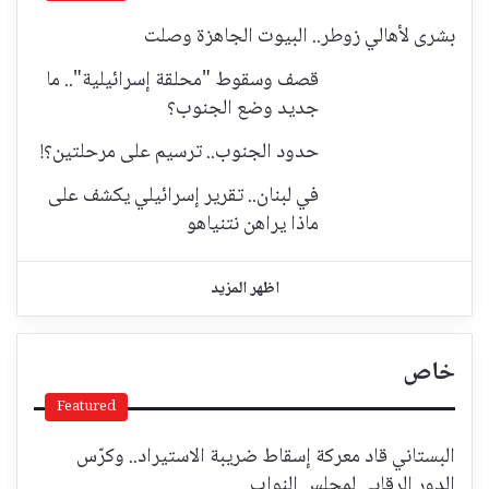
بشرى لأهالي زوطر.. البيوت الجاهزة وصلت
قصف وسقوط "محلقة إسرائيلية".. ما
جديد وضع الجنوب؟
حدود الجنوب.. ترسيم على مرحلتين؟!
في لبنان.. تقرير إسرائيلي يكشف على
ماذا يراهن نتنياهو
اظهر المزيد
خاص
Featured
البستاني قاد معركة إسقاط ضريبة الاستيراد.. وكرّس
الدور الرقابي لمجلس النواب