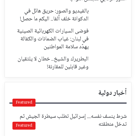
بالفيديو والصور: حريق هائل في
الدكوانة خلف ألفا.. اليكم ما حصل!
فوضى السيارات الكهربائية الصينية
في لبنان: غياب الضمانات والكفالة
يهدّد سلامة المواطنين
البطريرك والشيخ.. خطان لا يلتقيان
وغير قابلين للمقارنة!
أخبار دولية
Featured
شرط ينسف نفسه... إسرائيل تطلب سيطرة الجيش ثم
تدخل منطقته
Featured