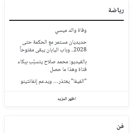
رياضة
وفاة والد ميسي
حديديان مستمر مع الحكمة حتى
2028.. وباب اليابان يبقى مفتوحاً
بالفيديو: محمد صلاح يتسبّب ببكاء
فتاة وهذا ما حصل
"الفيفا" يعتذر… ويدعم إنفانتينو
اظهر المزيد
فن