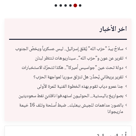
اخر الأخبار
سلاحٌ بيدّ "حزب الله" يُقلق إسرائيل.. ليس عسكرياً ويخصّ الجنوب
تقرير عن عون و"حزب الله".. سيناريوهات تنتظر لبنان
دولة تحت عين "جواسيس أميركا".. هكذا تتحرّك الاستخبارات
تقرير بريطاني يُحذّر: هل تنزلق سوريا لمواجهة الحزب؟
جنا عمرو دياب تقوم بهذه الخطوة الفنية للمرة الأولى
بصواريخ باليستية... الحوثيون استهدفوا ناقلتيّ نفط سعوديتين
بالصور: مداهمات للجيش ببعلبك.. ضبط أسلحة وتلف 16 خيمة
ماريجوانا