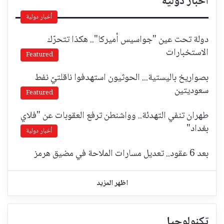
أخبار دولية
أخبار دولية
دولة تحت عين "جواسيس أميركا".. هكذا تتحرّك
الاستخبارات
Featured
بصواريخ باليستية... الحوثيون استهدفوا ناقلتيّ نفط
سعوديتين
Featured
طهران تنفي التهدئة.. وواشنطن ترفع العقوبات عن "فلاي
بغداد"
أخبار دولية
بعد 6 عقود.. تعديل مسارات الملاحة في مضيق هرمز
اظهر المزيد
تكنولوجيا