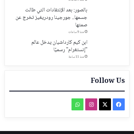
بالصور: بعد الإنتقادات التي طالت
جسمها.. جورجينا رودريغيز تخرج عن
صمتها
منذ 9 ساعات
ابن كيم كارداشيان يدخل عالم
"إنستغرام" رسميًا
منذ 11 ساعة
Follow Us
فيسبوك
‫X
انستقرام
واتساب