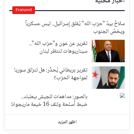
أخبار محلية
Featured
سلاحٌ بيدّ "حزب الله" يُقلق إسرائيل.. ليس عسكرياً
ويخصّ الجنوب
تقرير عن عون و"حزب الله"..
سيناريوهات تنتظر لبنان
تقرير بريطاني يُحذّر: هل تنزلق سوريا
لمواجهة الحزب؟
بالصور: مداهمات للجيش ببعلبك..
ضبط أسلحة وتلف 16 خيمة ماريجوانا
اظهر المزيد