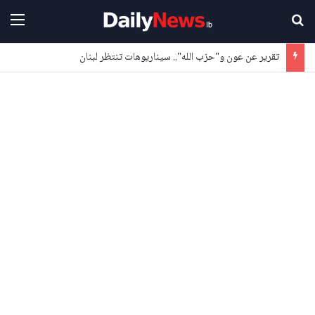
بحث عن
القا
تقرير عن عون و"حزب الله".. سيناريوهات تنتظر لبنان