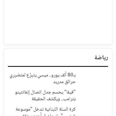
رياضة
بـ80 ألف يورو.. ميسي يتبرّع لمتضرري
حرائق مدريد
"فيفا" يحسم جدل اتصال إنفانتينو
بترامب.. ويكشف الحقيقة
كرة السلة اللبنانية تدخل "موسوعة