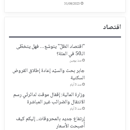
31/08/2023
اقتصاد
"اقتصاد الظلّ" يتوسّع… فهل يتخطّى
الـ50 في المئة؟
منذ يومين
جابر بحث والسيّد إعادة إطلاق القروض
السكنية
منذ 3 أيام
وزارة المالية: إقفال موقت لدائرتَي رسم
الانتقال والضرائب غير المباشرة
منذ 3 أيام
إرتفاع جديد بالمحروقات.. إليكم كيف
أصبحت الأسعار