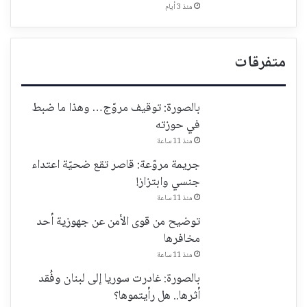
منذ 3 أيام
متفرقات
بالصورة: توقيف مروّج… وهذا ما ضبط
في حوزته
منذ 11 ساعة
جريمة مروّعة: قاصر تقع ضحيّة اعتداء
جنسي وابتزاز!
منذ 11 ساعة
توضيح من قوى الأمن عن جهوزية أحد
مخافرها
منذ 11 ساعة
بالصورة: غادرت سوريا إلى لبنان وفُقد
أثرها.. هل رأيتموها؟