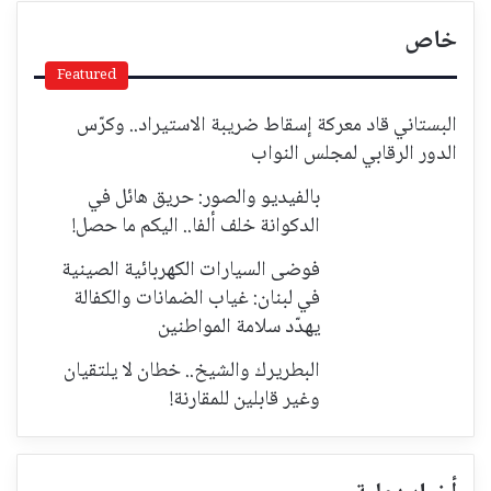
خاص
Featured
البستاني قاد معركة إسقاط ضريبة الاستيراد.. وكرّس
الدور الرقابي لمجلس النواب
بالفيديو والصور: حريق هائل في
الدكوانة خلف ألفا.. اليكم ما حصل!
فوضى السيارات الكهربائية الصينية
في لبنان: غياب الضمانات والكفالة
يهدّد سلامة المواطنين
البطريرك والشيخ.. خطان لا يلتقيان
وغير قابلين للمقارنة!