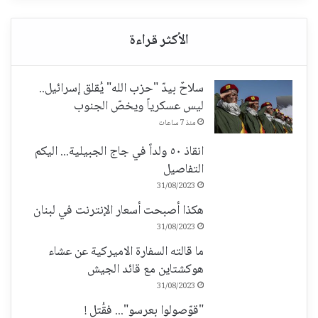
سلاحٌ بيدّ "حزب الله" يُقلق إسرائيل..
ليس عسكرياً ويخصّ الجنوب
منذ 7 ساعات
انقاذ ٥٠ ولداً في جاج الجبيلية... اليكم
التفاصيل
31/08/2023
هكذا أصبحت أسعار الإنترنت في لبنان
31/08/2023
ما قالته السفارة الاميركية عن عشاء
هوكشتاين مع قائد الجيش
31/08/2023
"قوّصولوا بعرسو"... فقُتل !