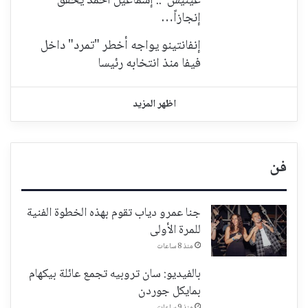
غينيس".. إسماعيل أحمد يحقق
إنجازاً…
إنفانتينو يواجه أخطر "تمرد" داخل
فيفا منذ انتخابه رئيسا
اظهر المزيد
فن
جنا عمرو دياب تقوم بهذه الخطوة الفنية
للمرة الأولى
منذ 8 ساعات
بالفيديو: سان تروبيه تجمع عائلة بيكهام
بمايكل جوردن
منذ 9 ساعات