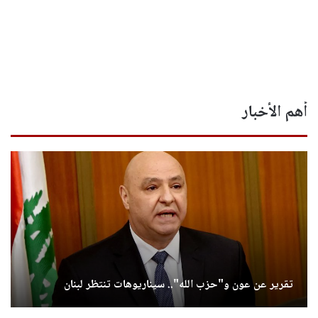
أهم الأخبار
تقرير عن عون و"حزب الله".. سيناريوهات تنتظر لبنان