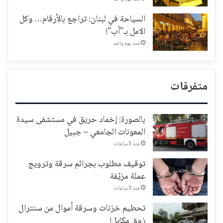
السياحة في لبنان: تراجع بالأرقام… وكل
الامل بـ"آب"!
منذ يوم واحد
متفرقات
بالصورة: إخماد حريق في مستشفى سيدة
المعونات الجامعي – جبيل
منذ 3 ساعات
توقيف مطلوب بجرائم سرقة وترويج
عملة مزيّفة
منذ 3 ساعات
تحطيم خزنات وسرقة أموال من سنترال
زوق مكايل!