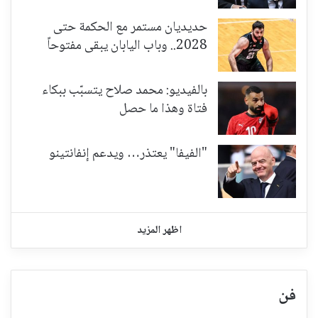
حديديان مستمر مع الحكمة حتى
2028.. وباب اليابان يبقى مفتوحاً
بالفيديو: محمد صلاح يتسبّب ببكاء
فتاة وهذا ما حصل
"الفيفا" يعتذر… ويدعم إنفانتينو
اظهر المزيد
فن