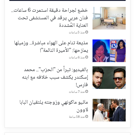
خضع لجراحة دقيقة استمرت 6 ساعات..
فنان عربي يرقد في المستشفى تحت
العناية المُشددة
منذ 5 ساعات
مذيعة تنام على الهواء مباشرة.. وزميلها
يمازحها: "الأميرة النائمة"!
منذ 6 ساعات
بالفيديو: تبرأ من "الحزب".. محمد
إسكندر يكشف سبب خلافه مع ابنه
فارس!
منذ 7 ساعات
ماثيو ماكونهي وزوجته يلتقيان البابا
لاوون
منذ 18 ساعة