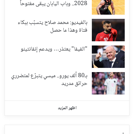
2028.. وباب اليابان يبقى مفتوحاً
بالفيديو: محمد صلاح يتسبّب ببكاء
فتاة وهذا ما حصل
"الفيفا" يعتذر… ويدعم إنفانتينو
بـ80 ألف يورو.. ميسي يتبرّع لمتضرري
حرائق مدريد
اظهر المزيد