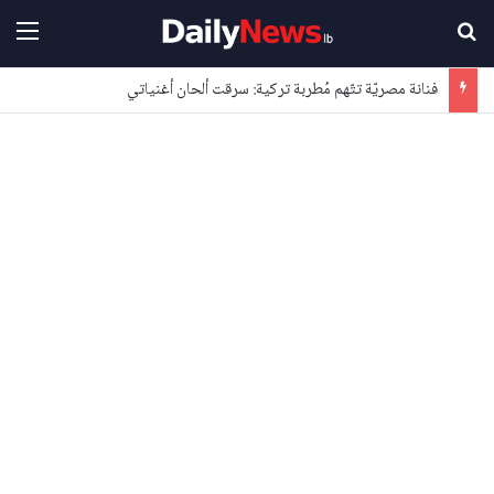
بحث عن
القا
فنانة مصريّة تتّهم مُطربة تركية: سرقت ألحان أغنياتي