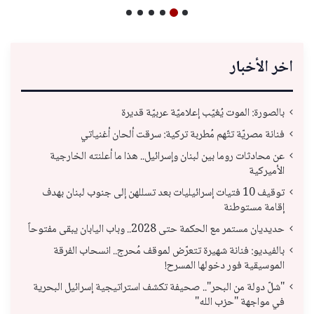
اخر الأخبار
بالصورة: الموت يُغيّب إعلاميّة عربيّة قديرة
فنانة مصريّة تتّهم مُطربة تركية: سرقت ألحان أغنياتي
عن محادثات روما بين لبنان وإسرائيل.. هذا ما أعلنته الخارجية
الأميركية
توقيف 10 فتيات إسرائيليات بعد تسللهن إلى جنوب لبنان بهدف
إقامة مستوطنة
حديديان مستمر مع الحكمة حتى 2028.. وباب اليابان يبقى مفتوحاً
بالفيديو: فنانة شهيرة تتعرّض لموقف مُحرج.. انسحاب الفرقة
الموسيقية فور دخولها المسرح!
"شلّ دولة من البحر".. صحيفة تكشف استراتيجية إسرائيل البحرية
في مواجهة "حزب الله"