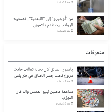
منذ 19 ساعة
من "أوجيرو" إلى "اللبنانية".. تصحيح
الرواتب يصطدم بالتمويل
منذ 22 ساعة
متفرقات
بالصور: السائق كان بحالة ثمالة.. حادث
مروع تحت جسر الخناق في طرابلس
منذ 9 ساعات
مداهمة محلين لبيع المعسل والدخان
المهرّب
منذ 10 ساعات