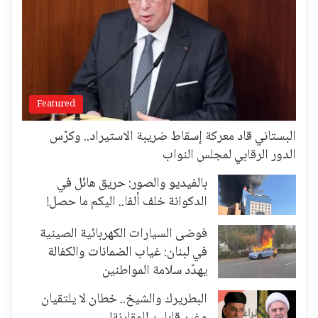
Featured
البستاني قاد معركة إسقاط ضريبة الاستيراد.. وكرّس
الدور الرقابي لمجلس النواب
بالفيديو والصور: حريق هائل في
الدكوانة خلف ألفا.. اليكم ما حصل!
فوضى السيارات الكهربائية الصينية
في لبنان: غياب الضمانات والكفالة
يهدّد سلامة المواطنين
البطريرك والشيخ.. خطان لا يلتقيان
وغير قابلين للمقارنة!