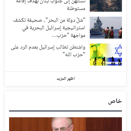
تسللهن إلى جنوب لبنان بهدف إقامة
مستوطنة
"شلّ دولة من البحر".. صحيفة تكشف
استراتيجية إسرائيل البحرية في
مواجهة "حزب…
واشنطن تطالب إسرائيل بعدم الرد على
"حزب الله"
اظهر المزيد
خاص