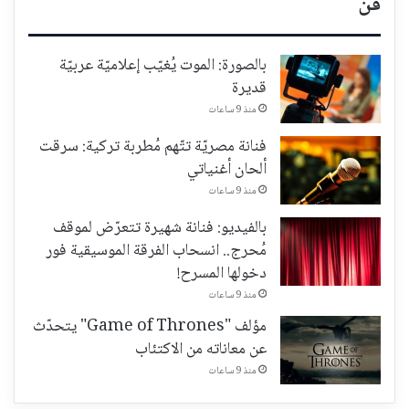
فن
بالصورة: الموت يُغيّب إعلاميّة عربيّة
قديرة
منذ 9 ساعات
فنانة مصريّة تتّهم مُطربة تركية: سرقت
ألحان أغنياتي
منذ 9 ساعات
بالفيديو: فنانة شهيرة تتعرّض لموقف
مُحرج.. انسحاب الفرقة الموسيقية فور
دخولها المسرح!
منذ 9 ساعات
مؤلف "Game of Thrones" يتحدّث
عن معاناته من الاكتئاب
منذ 9 ساعات