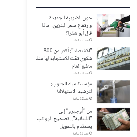
حول الضريبة الجديدة
وارتفاع سعر البنزين.. ماذا
قال أبو شقرا؟
منذ 5 ساعات
"الاقتصاد": أكثر من 800
شكوى تمّت الاستجابة لها منذ
مطلع العام
منذ 9 ساعات
مؤسسة مياه الجنوب:
لترشيد الاستهلاك!
منذ 12 ساعة
من "أوجيرو" إلى
"اللبنانية".. تصحيح الرواتب
يصطدم بالتمويل
منذ 15 ساعة