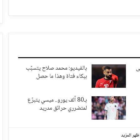
ى
بالفيديو: محمد صلاح يتسبّب
ببكاء فتاة وهذا ما حصل
بـ80 ألف يورو.. ميسي يتبرّع
لمتضرري حرائق مدريد
ظهر المزيد