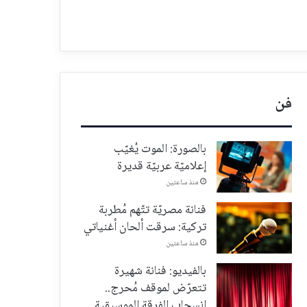
فن
بالصورة: الموت يُغيّب
إعلاميّة عربيّة قديرة
منذ ساعتين
فنانة مصريّة تتّهم مُطربة
تركية: سرقت ألحان أغنياتي
منذ ساعتين
بالفيديو: فنانة شهيرة
تتعرّض لموقف مُحرج..
انسحاب الفرقة الموسيقية