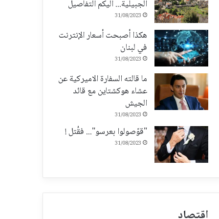
الجبيلية... اليكم التفاصيل
31/08/2023
هكذا أصبحت أسعار الإنترنت
في لبنان
31/08/2023
ما قالته السفارة الاميركية عن
عشاء هوكشتاين مع قائد
الجيش
31/08/2023
"قوّصولوا بعرسو"... فقُتل !
31/08/2023
اقتصاد