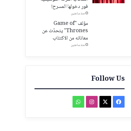
فور دخولها المسرح!
منذ ساعتين
مؤلف "Game of
Thrones" يتحدّث عن
معاناته من الاكتئاب
منذ ساعتين
Follow Us
فيسبوك
‫X
انستقرام
واتساب