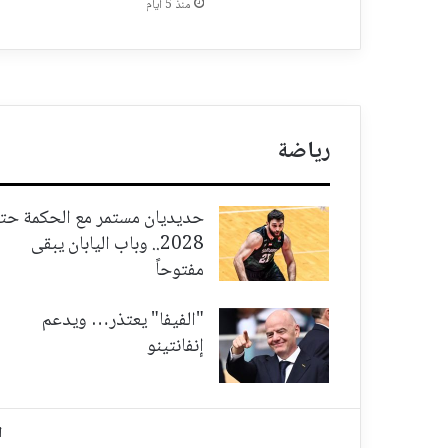
منذ 5 أيام
رياضة
حديديان مستمر مع الحكمة حت
2028.. وباب اليابان يبقى
مفتوحاً
"الفيفا" يعتذر… ويدعم
إنفانتينو
ا