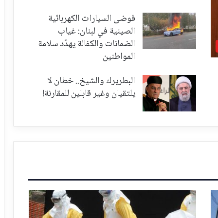
فوضى السيارات الكهربائية
الصينية في لبنان: غياب
الضمانات والكفالة يهدّد سلامة
المواطنين
البطريرك والشيخ.. خطان لا
يلتقيان وغير قابلين للمقارنة!