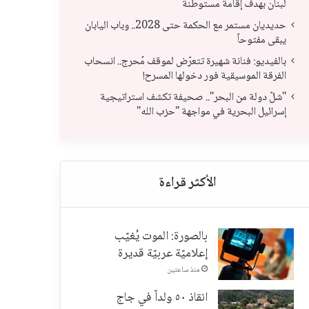
لبنان بهدف إقامة مستوطنة
حديديان مستمر مع الحكمة حتى 2028.. وباب اليابان
يبقى مفتوحاً
حديديان مستمر مع الحكمة حتى 2028.. وباب
بال
بالفيديو: فنانة شهيرة تتعرّض لموقف مُحرج.. انسحاب
الفرقة الموسيقية فور دخولها المسرح!
اليابان يبقى مفتوحاً
انس
"شلّ دولة من البحر".. صحيفة تكشف استراتيجية
إسرائيل البحرية في مواجهة "حزب الله"
بالصورة: الموت يُغيّب
إعلاميّة عربيّة قديرة
منذ ساعتين
انقاذ ٥٠ ولداً في جاج