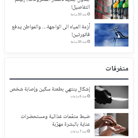
التفاصيل!
منذ 20 ساعة
أزمة المياه الى الواجهة… والمواطن يدفع
فاتورتين!
منذ 20 ساعة
متفرقات
إشكال ينتهي بطعنة سكين وإصابة شخص
منذ 6 ساعات
ضبط متمّمات غذائية ومستحضرات
عناية بالبشرة مهرّبة
منذ 7 ساعات