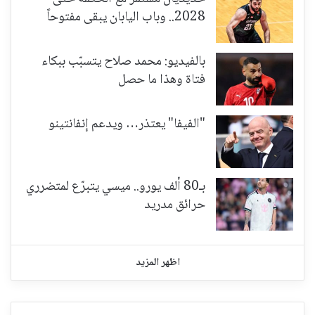
2028.. وباب اليابان يبقى مفتوحاً
بالفيديو: محمد صلاح يتسبّب ببكاء
فتاة وهذا ما حصل
"الفيفا" يعتذر… ويدعم إنفانتينو
بـ80 ألف يورو.. ميسي يتبرّع لمتضرري
حرائق مدريد
اظهر المزيد