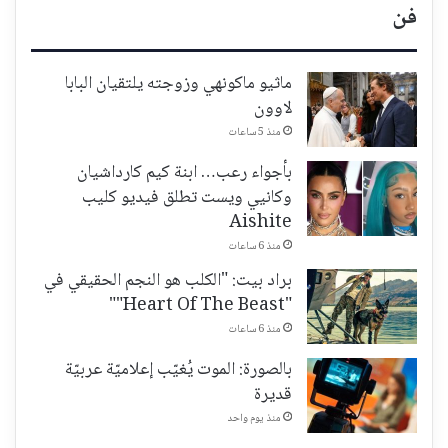
فن
ماثيو ماكونهي وزوجته يلتقيان البابا
لاوون
منذ 5 ساعات
بأجواء رعب… ابنة كيم كارداشيان
وكانيي ويست تطلق فيديو كليب
Aishite
منذ 6 ساعات
براد بيت: "الكلب هو النجم الحقيقي في
"Heart Of The Beast""
منذ 6 ساعات
بالصورة: الموت يُغيّب إعلاميّة عربيّة
قديرة
منذ يوم واحد