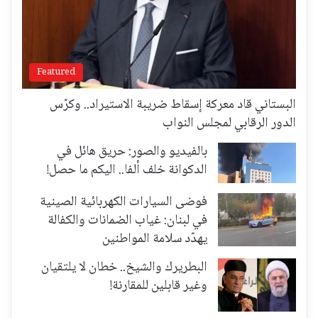
Featured
البستاني قاد معركة إسقاط ضريبة الاستيراد.. وكرّس
الدور الرقابي لمجلس النواب
بالفيديو والصور: حريق هائل في
الدكوانة خلف ألفا.. اليكم ما حصل!
فوضى السيارات الكهربائية الصينية
في لبنان: غياب الضمانات والكفالة
يهدّد سلامة المواطنين
البطريرك والشيخ.. خطان لا يلتقيان
وغير قابلين للمقارنة!