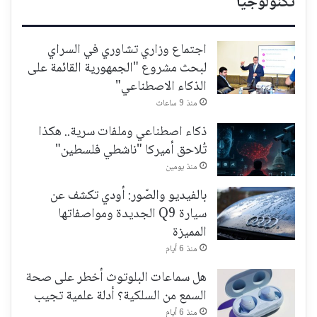
تكنولوجيا
اجتماع وزاري تشاوري في السراي
لبحث مشروع "الجمهورية القائمة على
الذكاء الاصطناعي"
منذ 9 ساعات
ذكاء اصطناعي وملفات سرية.. هكذا
تُلاحق أميركا "ناشطي فلسطين"
منذ يومين
بالفيديو والصّور: أودي تكشف عن
سيارة Q9 الجديدة ومواصفاتها
المميزة
منذ 6 أيام
هل سماعات البلوتوث أخطر على صحة
السمع من السلكية؟ أدلة علمية تجيب
منذ 6 أيام