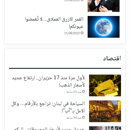
31/08/2023
القمر الازرق العملاق... لا تُغمضوا
عيونكم!
31/08/2023
اقتصاد
لأول مرة منذ 17 حزيران.. ارتفاع جديد
لأسعار الذهب!
منذ 12 ساعة
السياحة في لبنان: تراجع بالأرقام… وكل
الامل بـ"آب"!
منذ 14 ساعة
جدول جديد لأسعار المحروقات.. إليكم