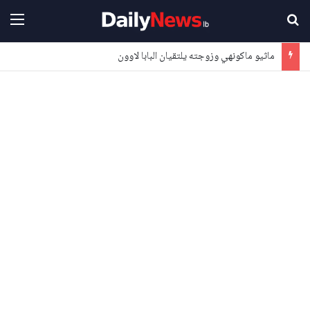
بحث عن
القا
ماثيو ماكونهي وزوجته يلتقيان البابا لاوون