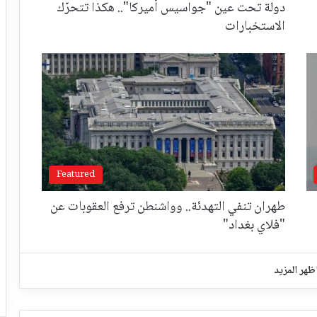
دولة تحت عين "جواسيس أميركا".. هكذا تتحرّك
الاستخبارات
Featured
طهران تنفي التهدئة.. وواشنطن ترفع العقوبات عن
"فلاي بغداد"
ظهر المزيد