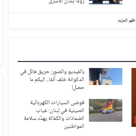
روما بشأن الأسرى
ظهر المزيد
بالفيديو والصور: حريق هائل في
الدكوانة خلف ألفا.. اليكم ما
حصل!
فوضى السيارات الكهربائية
الصينية في لبنان: غياب
الضمانات والكفالة يهدّد سلامة
المواطنين