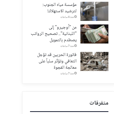
مؤسسة مياه الجنوب:
لترشيد الاستهلاك!
منذ 4 ساعات
من "أوجيرو" إلى
"اللبنانية".. تصحيح الرواتب
يصطدم بالتمويل
منذ 7 ساعات
فاتورة الحربين قد تؤجل
التعافي وتؤثّر سلباً على
معالجة الفجوة
منذ 7 ساعات
متفرقات