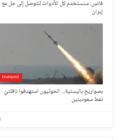
فانس: سنستخدم كل الأدوات للتوصل إلى حل مع
إيران
Featured
بصواريخ باليستية... الحوثيون استهدفوا ناقلتيّ
نفط سعوديتين
ا