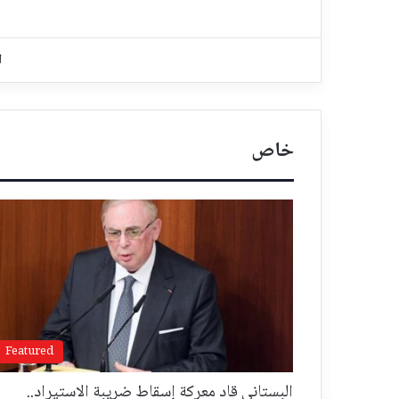
ا
خاص
Featured
البستاني قاد معركة إسقاط ضريبة الاستيراد..