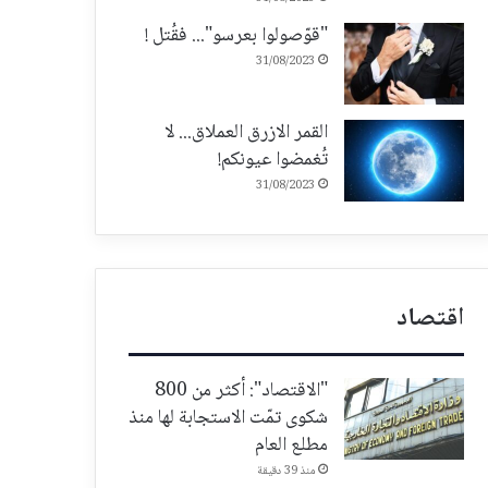
"قوّصولوا بعرسو"... فقُتل !
31/08/2023
القمر الازرق العملاق... لا
تُغمضوا عيونكم!
31/08/2023
اقتصاد
"الاقتصاد": أكثر من 800
شكوى تمّت الاستجابة لها منذ
مطلع العام
منذ 39 دقيقة