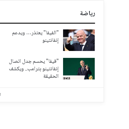
رياضة
"الفيفا" يعتذر… ويدعم
إنفانتينو
"فيفا" يحسم جدل اتصال
إنفانتينو بترامب.. ويكشف
الحقيقة
ا