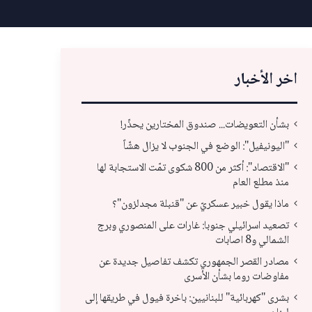
اخر الأخبار
بشأن التعويضات... صندوق المختارين يحذّر!
"اليونيفيل": الوضع في الجنوب لا يزال هشّاً
"الاقتصاد": أكثر من 800 شكوى تمّت الاستجابة لها
منذ مطلع العام
ماذا يقول خبير عسكريّ عن "قنبلة مجدلزون"؟
تصعيد اسرائيلي جنوبا: غارات على المنصوري وبرج
الشمالي و8 اصابات
مصادر القصر الجمهوري تكشف تفاصيل جديدة عن
تصعيد اسرائيلي جنوبا: غارات على المنصوري
مصا
مفاوضات روما بشأن الأسرى
وبرج الشمالي و8 اصابات
مفا
بشرى "كهربائية" للبنانيين: باخرة فيول في طريقها إلى