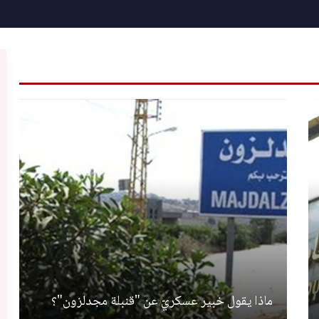
ماذا يقول خبير عسكريّ عن "قنبلة مجدلزون"؟