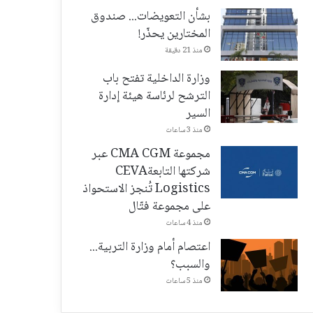
بشأن التعويضات... صندوق
المختارين يحذّر!
منذ 21 دقيقة
وزارة الداخلية تفتح باب
الترشح لرئاسة هيئة إدارة
السير
منذ 3 ساعات
مجموعة CMA CGM عبر
شركتها التابعةCEVA
Logistics تُنجز الاستحواذ
على مجموعة فتّال
منذ 4 ساعات
اعتصام أمام وزارة التربية...
والسبب؟
منذ 5 ساعات