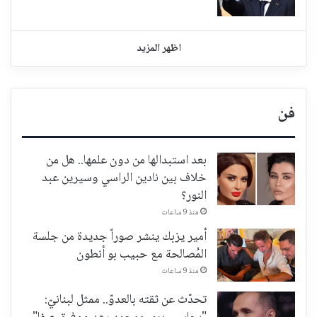
اظهر المزيد
فن
بعد استبدالها من دون علمها.. هل من
خلاف بين نادين الراسي وسيرين عبد
النور؟
منذ 9 ساعات
أمير يزبك ينشر صوراً جديدة من جلسة
المُصالحة مع حبيب بو أنطون
منذ 9 ساعات
تحدّث عن ثقته بالعدوّ.. ممثل لبنانيّ: