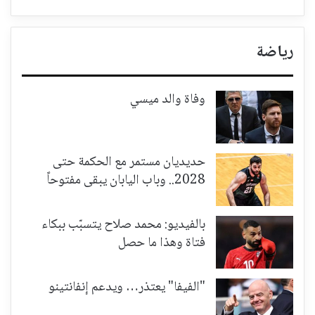
رياضة
وفاة والد ميسي
حديديان مستمر مع الحكمة حتى
2028.. وباب اليابان يبقى مفتوحاً
بالفيديو: محمد صلاح يتسبّب ببكاء
فتاة وهذا ما حصل
"الفيفا" يعتذر… ويدعم إنفانتينو