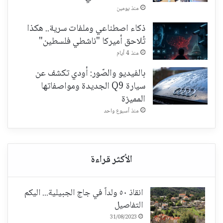
منذ يومين
ذكاء اصطناعي وملفات سرية.. هكذا
تُلاحق أميركا "ناشطي فلسطين"
منذ 4 أيام
بالفيديو والصّور: أودي تكشف عن
سيارة Q9 الجديدة ومواصفاتها
المميزة
منذ أسبوع واحد
انقاذ ٥٠ ولداً في جاج الجبيلية... اليكم
التفاصيل
31/08/2023