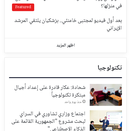
في منزلها؟
Featured
بعد أول فيديو لمجتبى خامنئي.. بزشكيان يلتقي المرشد
الإيراني
اظهر المزيد
تكنولوجيا
شحادة: عكار قادرة على إعداد أجيال
مبتكرة تكنولوجياً
منذ يوم واحد
اجتماع وزاري تشاوري في السراي
لبحث مشروع "الجمهورية القائمة على
الذكاء الاصطناعي"