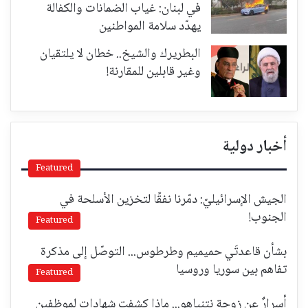
في لبنان: غياب الضمانات والكفالة
يهدّد سلامة المواطنين
البطريرك والشيخ.. خطان لا يلتقيان
وغير قابلين للمقارنة!
أخبار دولية
Featured
الجيش الإسرائيليّ: دمّرنا نفقًا لتخزين الأسلحة في
الجنوب!
Featured
بشأن قاعدتَي حميميم وطرطوس... التوصّل إلى مذكرة
تفاهم بين سوريا وروسيا
Featured
أسرارٌ عن زوجة نتنياهو... ماذا كشفت شهادات لموظفين