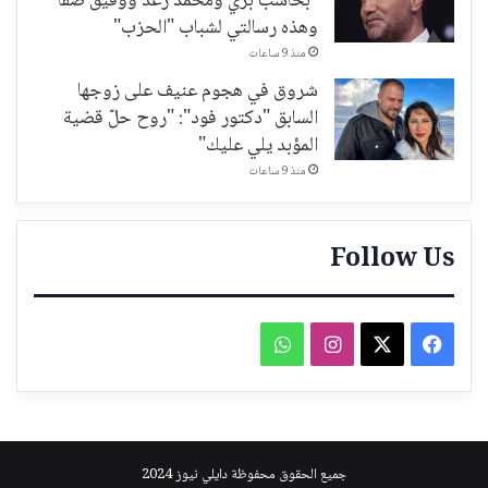
"بحاسب بري ومحمد رعد ووفيق صفا"
وهذه رسالتي لشباب "الحزب"
منذ 9 ساعات
شروق في هجوم عنيف على زوجها
السابق "دكتور فود": "روح حلّ قضية
المؤبد يلي عليك"
منذ 9 ساعات
Follow Us
فيسبوك
‫X
انستقرام
واتساب
جميع الحقوق محفوظة دايلي نيوز 2024