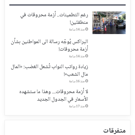
رغم التطمينات.. أزمة محروقات في
منطقتَين!
منذ 14 ساعة
البراكس يُوجّه رسالة الى المواطنين بشأن
أزمة محروقات!
منذ 14 ساعة
زيادة رواتب النواب تُشعل الغضب: «المال
مال الشعب»!
منذ 16 ساعة
لا أزمة محروقات... وهذا ما ستشهده
الأسعار في الجدول الجديد
منذ 17 ساعة
متفرقات