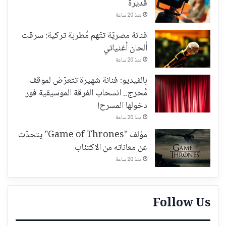
قديرة
منذ 20 ساعة
فنانة مصريّة تتّهم مُطربة تركية: سرقت
ألحان أغنياتي
منذ 20 ساعة
بالفيديو: فنانة شهيرة تتعرّض لموقف
مُحرج.. انسحاب الفرقة الموسيقية فور
دخولها المسرح!
منذ 20 ساعة
مؤلف "Game of Thrones" يتحدّث
عن معاناته من الاكتئاب
منذ 20 ساعة
Follow Us