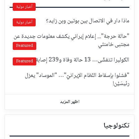
أخبار دولية
ماذا دار في الاتصال بين بوتين وبن زايد؟
أخبار دولية
"حالة حرجة"... إعلام إيراني يكشف معلومات جديدة عن
مجتبى خامنئي
Featured
الكوليرا تتفشّى… 13 حالة وفاة و239 إصابة!
Featured
"فشلوا بإسقاط النّظام الإيرانيّ"… "الموساد" يعزل
رئيسَيْن!
اظهر المزيد
تكنولوجيا