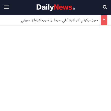
بحث عن
القا
حجز مركبتي "توكتوك" في صيدا.. والسبب الإزعاج الصوتي