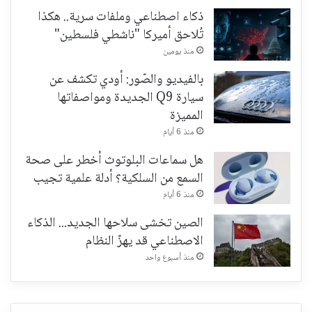
ذكاء اصطناعي وملفات سرية.. هكذا
تُلاحق أميركا "ناشطي فلسطين"
منذ يومين
بالفيديو والصّور: أودي تكشف عن
سيارة Q9 الجديدة ومواصفاتها
المميزة
منذ 6 أيام
هل سماعات البلوتوث أخطر على صحة
السمع من السلكية؟ أدلة علمية تجيب
منذ 6 أيام
الصين تخشى سلاحها الجديد... الذكاء
الاصطناعي قد يهزّ النظام
منذ أسبوع واحد