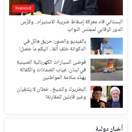
Featured
البستاني قاد معركة إسقاط ضريبة الاستيراد.. وكرّس
الدور الرقابي لمجلس النواب
بالفيديو والصور: حريق هائل في
الدكوانة خلف ألفا.. اليكم ما حصل!
فوضى السيارات الكهربائية الصينية
في لبنان: غياب الضمانات والكفالة
يهدّد سلامة المواطنين
البطريرك والشيخ.. خطان لا يلتقيان
وغير قابلين للمقارنة!
أخبار دولية