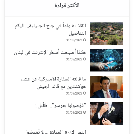
انقاذ ٥٠ ولداً في جاج الجبيلية... اليكم
التفاصيل
31/08/2023
هكذا أصبحت أسعار الإنترنت في لبنان
31/08/2023
ما قالته السفارة الاميركية عن عشاء
هوكشتاين مع قائد الجيش
31/08/2023
"قوّصولوا بعرسو"... فقُتل !
31/08/2023
القمر الازرق العملاق... لا تُغمضوا