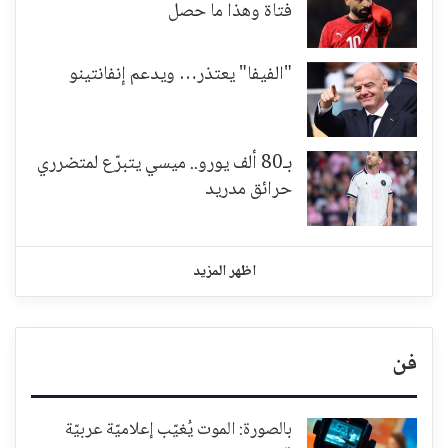
فتاة وهذا ما حصل
"الفيفا" يعتذر… ويدعم إنفانتينو
بـ80 ألف يورو.. ميسي يتبرّع لمتضرري
حرائق مدريد
اظهر المزيد
فن
بالصورة: الموت يُغيّب إعلاميّة عربيّة