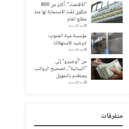
"الاقتصاد": أكثر من 800
شكوى تمّت الاستجابة لها منذ
مطلع العام
منذ 13 ساعة
مؤسسة مياه الجنوب:
لترشيد الاستهلاك!
منذ 16 ساعة
من "أوجيرو" إلى
"اللبنانية".. تصحيح الرواتب
يصطدم بالتمويل
منذ 20 ساعة
متفرقات