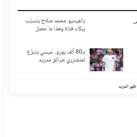
ى
بالفيديو: محمد صلاح يتسبّب
ببكاء فتاة وهذا ما حصل
بـ80 ألف يورو.. ميسي يتبرّع
لمتضرري حرائق مدريد
ظهر المزيد