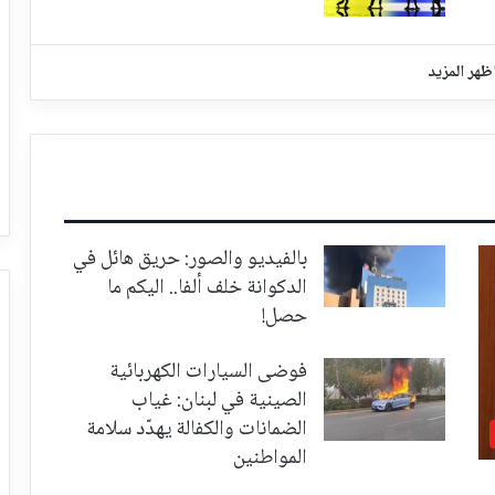
ظهر المزيد
بالفيديو والصور: حريق هائل في
الدكوانة خلف ألفا.. اليكم ما
حصل!
فوضى السيارات الكهربائية
الصينية في لبنان: غياب
الضمانات والكفالة يهدّد سلامة
المواطنين