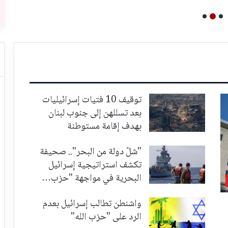
توقيف 10 فتيات إسرائيليات
بعد تسللهن إلى جنوب لبنان
بهدف إقامة مستوطنة
"شلّ دولة من البحر".. صحيفة
تكشف استراتيجية إسرائيل
البحرية في مواجهة "حزب…
واشنطن تطالب إسرائيل بعدم
الرد على "حزب الله"