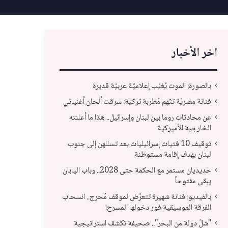
اخر الأخبار
بالصورة: الموت يُغيّب إعلاميّة عربيّة قديرة
فنانة مصريّة تتّهم مُطربة تركية: سرقت ألحان أغنياتي
عن محادثات روما بين لبنان وإسرائيل.. هذا ما أعلنته
الخارجية الأميركية
توقيف 10 فتيات إسرائيليات بعد تسللهن إلى جنوب
لبنان بهدف إقامة مستوطنة
حديديان مستمر مع الحكمة حتى 2028.. وباب اليابان
يبقى مفتوحاً
حديديان مستمر مع الحكمة حتى 2028.. وباب
بال
بالفيديو: فنانة شهيرة تتعرّض لموقف مُحرج.. انسحاب
الفرقة الموسيقية فور دخولها المسرح!
اليابان يبقى مفتوحاً
انس
"شلّ دولة من البحر".. صحيفة تكشف استراتيجية