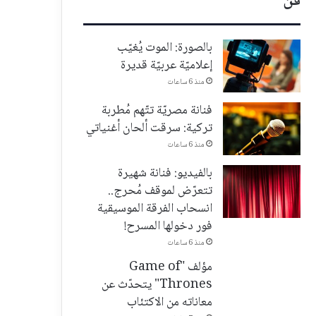
فن
بالصورة: الموت يُغيّب
إعلاميّة عربيّة قديرة
منذ 6 ساعات
فنانة مصريّة تتّهم مُطربة
تركية: سرقت ألحان أغنياتي
منذ 6 ساعات
بالفيديو: فنانة شهيرة
تتعرّض لموقف مُحرج..
انسحاب الفرقة الموسيقية
فور دخولها المسرح!
منذ 6 ساعات
مؤلف "Game of
Thrones" يتحدّث عن
معاناته من الاكتئاب