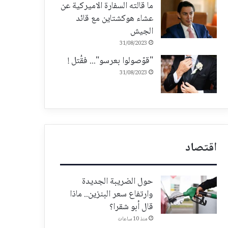
ما قالته السفارة الاميركية عن
عشاء هوكشتاين مع قائد
الجيش
31/08/2023
"قوّصولوا بعرسو"... فقُتل !
31/08/2023
اقتصاد
حول الضريبة الجديدة
وارتفاع سعر البنزين.. ماذا
قال أبو شقرا؟
منذ 10 ساعات