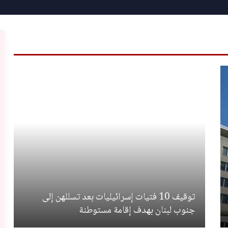
توقيف 10 فتيات إسرائيليات بعد تسللهن إلى
جنوب لبنان بهدف إقامة مستوطنة