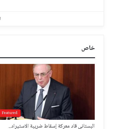
ا
خاص
Featured
البستاني قاد معركة إسقاط ضريبة الاستيراد..