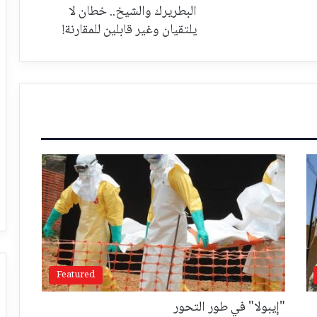
البطريرك والشيخ.. خطان لا
يلتقيان وغير قابلين للمقارنة!
Featured
"إيبولا" في طور التحور