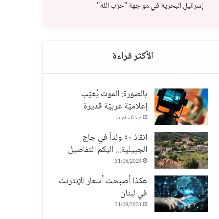
إسرائيل البحرية في مواجهة "حزب الله"
بالصورة: الموت يُغيّب
إعلاميّة عربيّة قديرة
منذ 6 ساعات
انقاذ ٥٠ ولداً في جاج
الجبيلية... اليكم التفاصيل
31/08/2023
هكذا أصبحت أسعار الإنترنت
في لبنان
31/08/2023