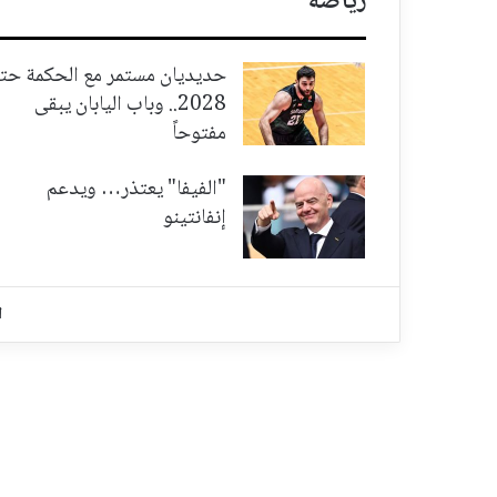
رياضة
حديديان مستمر مع الحكمة حت
2028.. وباب اليابان يبقى
مفتوحاً
"الفيفا" يعتذر… ويدعم
إنفانتينو
ا