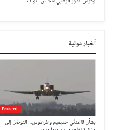
وكرّس الدور الرقابي لمجلس النواب
أخبار دولية
Featured
بشأن قاعدتَي حميميم وطرطوس... التوصّل إلى