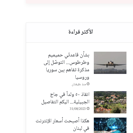
بشأن قاعدتَي حميميم
وطرطوس... التوصّل إلى
مذكرة تفاهم بين سوريا
وروسيا
منذ دقيقتان
انقاذ ٥٠ ولداً في جاج
الجبيلية... اليكم التفاصيل
31/08/2023
هكذا أصبحت أسعار الإنترنت
في لبنان