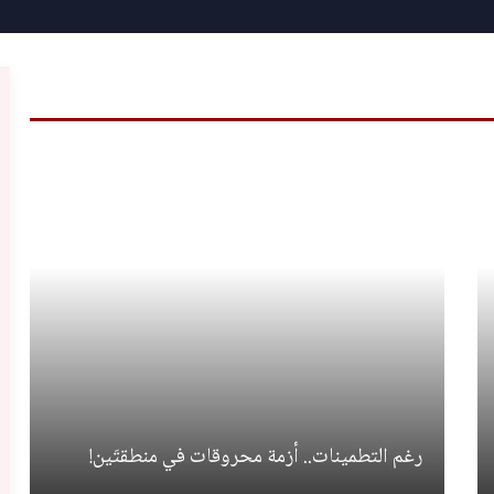
رغم التطمينات.. أزمة محروقات في منطقتَين!