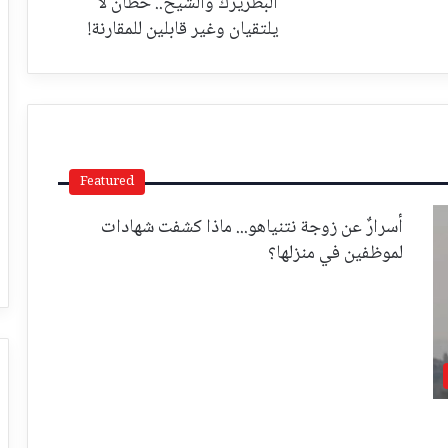
البطريرك والشيخ.. خطان لا
يلتقيان وغير قابلين للمقارنة!
Featured
أسرارٌ عن زوجة نتنياهو... ماذا كشفت شهادات
لموظفين في منزلها؟