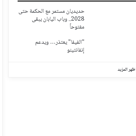
حديديان مستمر مع الحكمة حتى
2028.. وباب اليابان يبقى
مفتوحاً
"الفيفا" يعتذر… ويدعم
إنفانتينو
ظهر المزيد