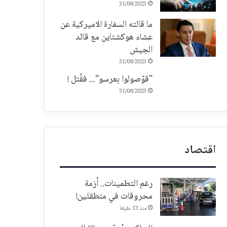
31/08/2023
ما قالته السفارة الاميركية عن
عشاء هوكشتاين مع قائد
الجيش
31/08/2023
"قوّصولوا بعرسو"... فقُتل !
31/08/2023
اقتصاد
رغم التطمينات.. أزمة
محروقات في منطقتَين!
منذ 13 دقيقة