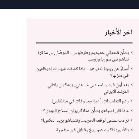
اخر الأخبار
بشأن قاعدتَي حميميم وطرطوس... التوصّل إلى مذكرة
تفاهم بين سوريا وروسيا
أسرارٌ عن زوجة نتنياهو... ماذا كشفت شهادات لموظفين
في منزلها؟
بعد أول فيديو لمجتبى خامنئي.. بزشكيان يلتقي
المرشد الإيراني
رغم التطمينات.. أزمة محروقات في منطقتَين!
ماذا قال نتنياهو بشأن امتلاك إيران السلاح النووي؟
ماذا قال نتنياهو بشأن امتلاك إيران السلاح
ترا
ترامب يسعى لوقف الحرب... ونتنياهو يريد العكس!؟
النووي؟
الع
بالصّور: تفكيك صواريخ وقنابل غير منفجرة