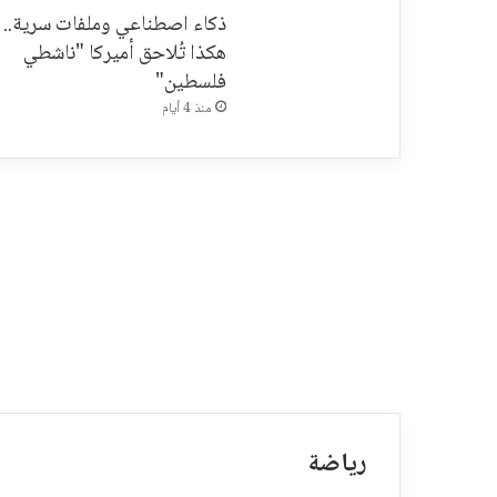
ذكاء اصطناعي وملفات سرية..
هكذا تُلاحق أميركا "ناشطي
فلسطين"
منذ 4 أيام
رياضة