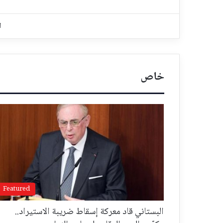
ا
خاص
Featured
البستاني قاد معركة إسقاط ضريبة الاستيراد..