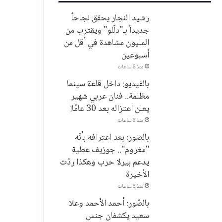
رشيد النجار يحقق نجاحاً
جديداً بـ"دلّلو" ويقترب من
المليون مشاهدة في أقل من
أسبوعين
منذ 6 ساعات
بالفيديو: داخل قاعة سينما
مظلمة.. فنان عربي شهير
يعلن اعتزاله بعد 30 عامًا!
منذ 6 ساعات
بالصور: بعد اعترافه بأنّه
"مغروم".. جوزيف عطية
يدعم بيرلا حرب وهكذا ردّت
الأخيرة
منذ 6 ساعات
بالصّور: أحمد الأحمد وعلا
سعيد يكشفان جنس