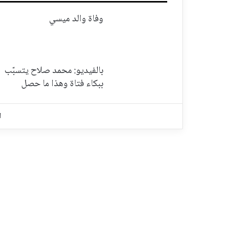
وفاة والد ميسي
بالفيديو: محمد صلاح يتسبّب
ببكاء فتاة وهذا ما حصل
ا