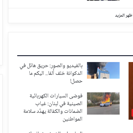
ظهر المزيد
بالفيديو والصور: حريق هائل في
الدكوانة خلف ألفا.. اليكم ما
حصل!
فوضى السيارات الكهربائية
الصينية في لبنان: غياب
الضمانات والكفالة يهدّد سلامة
المواطنين