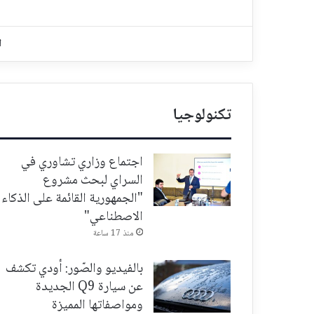
ا
تكنولوجيا
اجتماع وزاري تشاوري في
السراي لبحث مشروع
"الجمهورية القائمة على الذكاء
الاصطناعي"
منذ 17 ساعة
بالفيديو والصّور: أودي تكشف
عن سيارة Q9 الجديدة
ومواصفاتها المميزة