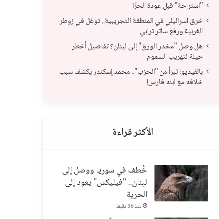
"استراحة" قبل عودة الحرّ!
خرق اسرائيلي في المنطقة التجريبية.. توغل في زوطر
الغربية ورفع ساتر ترابي
خرق اسرائيلي في المنطقة التجريبية.. توغل في
هل 
هل وصل "مخدر الورق" إلى لبنان؟ تفاصيل أخطر
حيلة لتهريب السموم
زوطر الغربية ورفع ساتر ترابي
حيل
بالفيديو: تبرأ من "الحزب".. محمد إسكندر يكشف سبب
خلافه مع ابنه فارس!
خُطف في سوريا ووصل إلى
لبنان.. "فيليكس" يعود إلى
الحرية
منذ 36 دقيقة