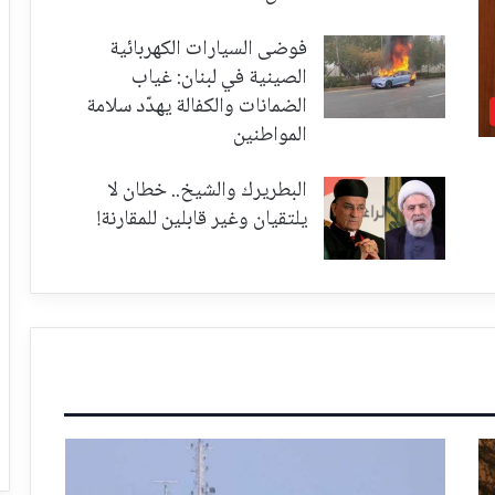
فوضى السيارات الكهربائية
الصينية في لبنان: غياب
الضمانات والكفالة يهدّد سلامة
المواطنين
البطريرك والشيخ.. خطان لا
يلتقيان وغير قابلين للمقارنة!