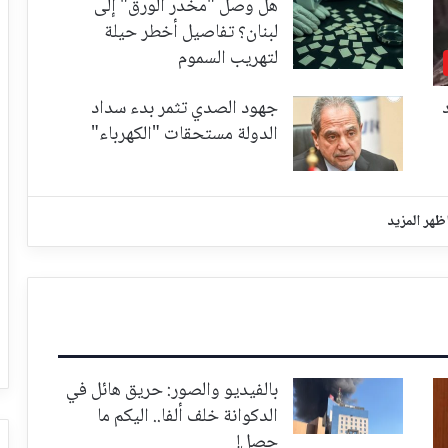
هل وصل "مخدر الورق" إلى
لبنان؟ تفاصيل أخطر حيلة
لتهريب السموم
جهود الصدي تثمر بدء سداد
الدولة مستحقات "الكهرباء"
ظهر المزيد
بالفيديو والصور: حريق هائل في
الدكوانة خلف ألفا.. اليكم ما
حصل!