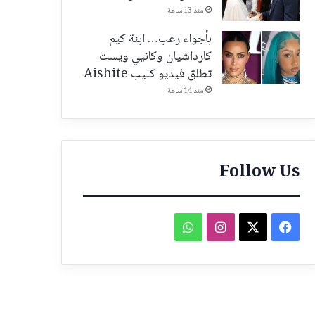
منذ 13 ساعة
بأجواء رعب… ابنة كيم
كارداشيان وكانيي ويست
تطلق فيديو كليب Aishite
منذ 14 ساعة
Follow Us
فيسبوك
‫X
انستقرام
واتساب