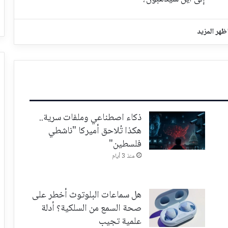
ظهر المزيد
ذكاء اصطناعي وملفات سرية..
هكذا تُلاحق أميركا "ناشطي
فلسطين"
منذ 3 أيام
هل سماعات البلوتوث أخطر على
صحة السمع من السلكية؟ أدلة
علمية تجيب