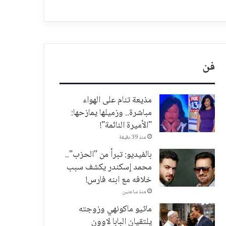
فن
مذيعة تنام على الهواء
مباشرة.. وزميلها يمازحها:
"الأميرة النائمة"!
منذ 39 دقيقة
بالفيديو: تبرأ من "الحزب"..
محمد إسكندر يكشف سبب
خلافه مع ابنه فارس!
منذ ساعتين
ماثيو ماكونهي وزوجته
يلتقيان البابا لاوون