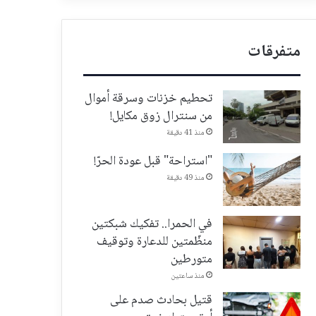
متفرقات
تحطيم خزنات وسرقة أموال
من سنترال زوق مكايل!
منذ 41 دقيقة
"استراحة" قبل عودة الحرّ!
منذ 49 دقيقة
في الحمرا.. تفكيك شبكتين
منظّمتين للدعارة وتوقيف
متورطين
منذ ساعتين
قتيل بحادث صدم على