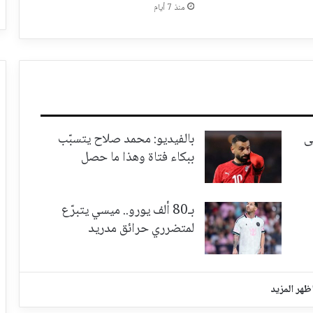
منذ 7 أيام
ى
بالفيديو: محمد صلاح يتسبّب
ببكاء فتاة وهذا ما حصل
بـ80 ألف يورو.. ميسي يتبرّع
لمتضرري حرائق مدريد
ظهر المزيد