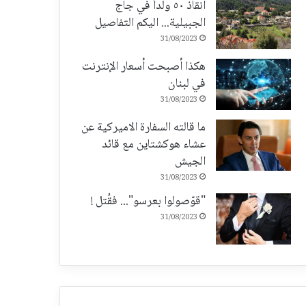
انقاذ ٥٠ ولداً في جاج
الجبيلية... اليكم التفاصيل
31/08/2023
هكذا أصبحت أسعار الإنترنت
في لبنان
31/08/2023
ما قالته السفارة الاميركية عن
عشاء هوكشتاين مع قائد
الجيش
31/08/2023
"قوّصولوا بعرسو"... فقُتل !
31/08/2023