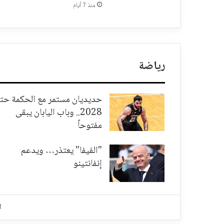
منذ 7 أيام
رياضة
حديديان مستمر مع الحكمة حت
2028.. وباب اليابان يبقى
مفتوحاً
"الفيفا" يعتذر… ويدعم
إنفانتينو
ا