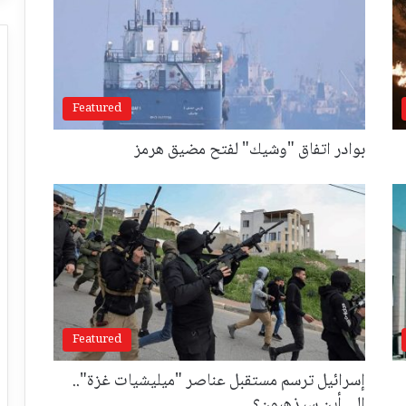
Featured
بوادر اتفاق "وشيك" لفتح مضيق هرمز
Featured
إسرائيل ترسم مستقبل عناصر "ميليشيات غزة"..
إلى أين سيذهبون؟