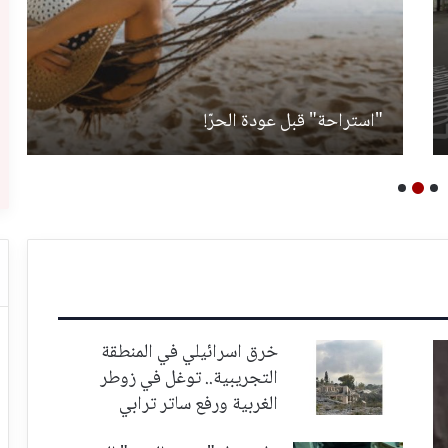
"استراحة" قبل عودة الحرّ!
خرق اسرائيلي في المنطقة
التجريبية.. توغل في زوطر
الغربية ورفع ساتر ترابي