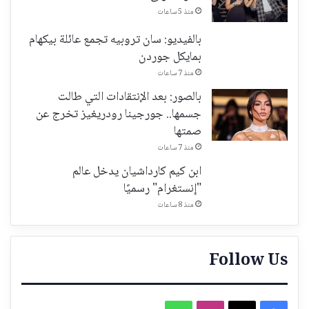
منذ 5 ساعات
بالفيديو: سان تروبيه تجمع عائلة بيكهام
بمايكل جوردن
منذ 7 ساعات
بالصور: بعد الإنتقادات التي طالت
جسمها.. جورجينا رودريغيز تخرج عن
صمتها
منذ 7 ساعات
ابن كيم كارداشيان يدخل عالم
"إنستغرام" رسميًا
منذ 8 ساعات
Follow Us