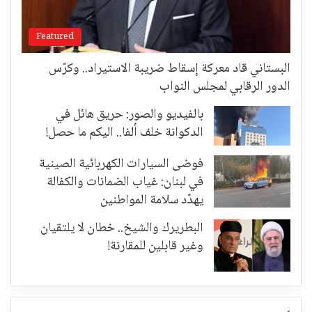
Featured
البستاني قاد معركة إسقاط ضريبة الاستيراد.. وكرّس
الدور الرقابي لمجلس النواب
بالفيديو والصور: حريق هائل في
الدكوانة خلف ألفا.. اليكم ما حصل!
فوضى السيارات الكهربائية الصينية
في لبنان: غياب الضمانات والكفالة
يهدّد سلامة المواطنين
البطريرك والشيخ.. خطان لا يلتقيان
وغير قابلين للمقارنة!