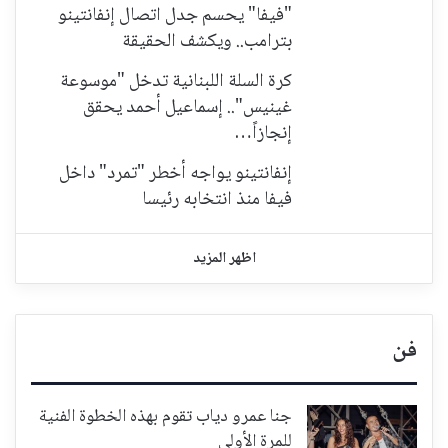
"فيفا" يحسم جدل اتصال إنفانتينو
بترامب.. ويكشف الحقيقة
كرة السلة اللبنانية تدخل "موسوعة
غينيس".. إسماعيل أحمد يحقق
إنجازاً…
إنفانتينو يواجه أخطر "تمرد" داخل
فيفا منذ انتخابه رئيسا
اظهر المزيد
فن
جنا عمرو دياب تقوم بهذه الخطوة الفنية
للمرة الأولى