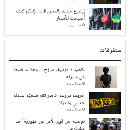
إرتفاع جديد بالمحروقات.. إليكم كيف
أصبحت الأسعار
منذ 3 أيام
متفرقات
بالصورة: توقيف مروّج… وهذا ما ضبط
في حوزته
منذ 8 ساعات
جريمة مروّعة: قاصر تقع ضحيّة اعتداء
جنسي وابتزاز!
منذ 8 ساعات
توضيح من قوى الأمن عن جهوزية أحد
مخافرها