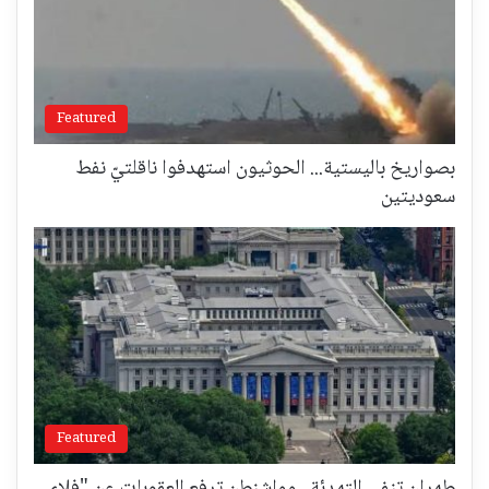
Featured
بصواريخ باليستية... الحوثيون استهدفوا ناقلتيّ نفط
سعوديتين
Featured