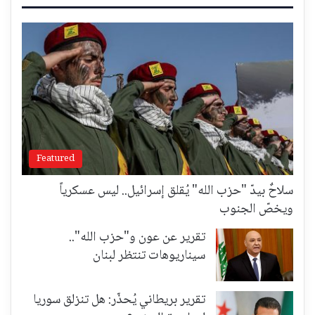
Featured
سلاحٌ بيدّ "حزب الله" يُقلق إسرائيل.. ليس عسكرياً
ويخصّ الجنوب
تقرير عن عون و"حزب الله"..
سيناريوهات تنتظر لبنان
تقرير بريطاني يُحذّر: هل تنزلق سوريا