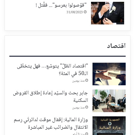
"قوّصولوا بعرسو"... فقُتل !
31/08/2023
اقتصاد
"اقتصاد الظلّ" يتوسّع… فهل يتخطّى
الـ50 في المئة؟
منذ يومين
جابر بحث والسيّد إعادة إطلاق القروض
السكنية
منذ يومين
وزارة المالية: إقفال موقت لدائرتَي رسم
الانتقال والضرائب غير المباشرة
منذ 3 أيام