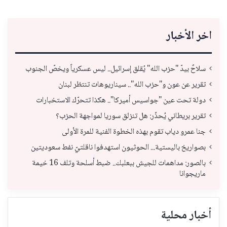
اخر الأخبار
سلاحٌ بيدّ "حزب الله" يُقلق إسرائيل.. ليس عسكرياً ويخصّ الجنوب
تقرير عن عون و"حزب الله".. سيناريوهات تنتظر لبنان
دولة تحت عين "جواسيس أميركا".. هكذا تتحرّك الاستخبارات
تقرير بريطاني يُحذّر: هل تنزلق سوريا لمواجهة الحزب؟
جنا عمرو دياب تقوم بهذه الخطوة الفنية للمرة الأولى
بصواريخ باليستية... الحوثيون استهدفوا ناقلتيّ نفط سعوديتين
بالصور: مداهمات للجيش ببعلبك.. ضبط أسلحة وتلف 16 خيمة
ماريجوانا
أخبار محلية