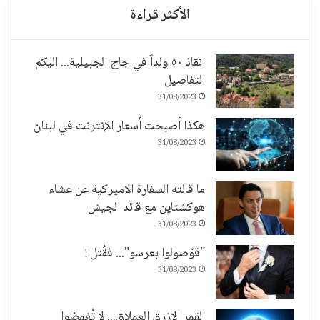
انقاذ ٥٠ ولداً في جاج الجبيلية... اليكم
التفاصيل
31/08/2023
هكذا أصبحت أسعار الإنترنت في لبنان
31/08/2023
ما قالته السفارة الاميركية عن عشاء
هوكشتاين مع قائد الجيش
31/08/2023
"قوّصولوا بعرسو"... فقُتل !
31/08/2023
القمر الازرق العملاق... لا تُغمضوا