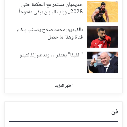
حديديان مستمر مع الحكمة حتى
2028.. وباب اليابان يبقى مفتوحاً
بالفيديو: محمد صلاح يتسبّب ببكاء
فتاة وهذا ما حصل
"الفيفا" يعتذر… ويدعم إنفانتينو
اظهر المزيد
فن