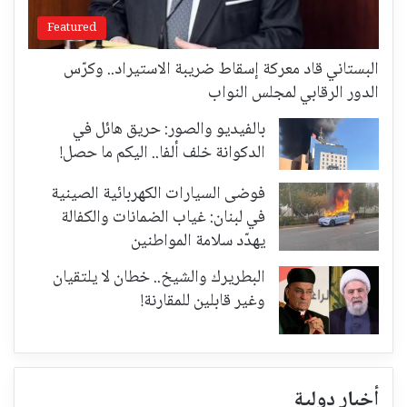
Featured
البستاني قاد معركة إسقاط ضريبة الاستيراد.. وكرّس
الدور الرقابي لمجلس النواب
بالفيديو والصور: حريق هائل في
الدكوانة خلف ألفا.. اليكم ما حصل!
فوضى السيارات الكهربائية الصينية
في لبنان: غياب الضمانات والكفالة
يهدّد سلامة المواطنين
البطريرك والشيخ.. خطان لا يلتقيان
وغير قابلين للمقارنة!
أخبار دولية