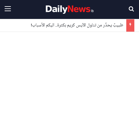
بحث عن
القا
طبيبٌ يحذّر من تناول الآيس كريم بكثرة.. اليكم الأسباب!