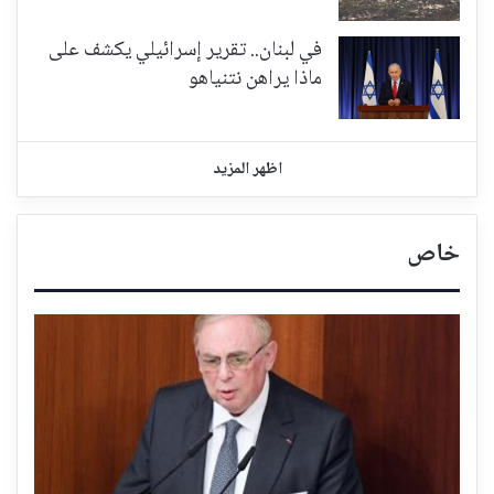
في لبنان.. تقرير إسرائيلي يكشف على
ماذا يراهن نتنياهو
اظهر المزيد
خاص