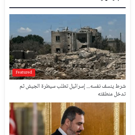
Featured
شرط ينسف نفسه... إسرائيل تطلب سيطرة الجيش ثم
تدخل منطقته