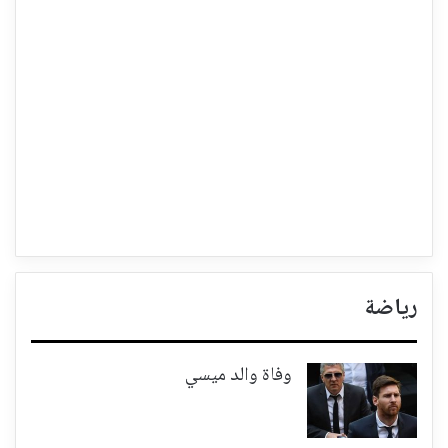
رياضة
وفاة والد ميسي