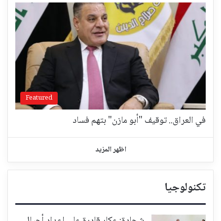
Featured
في العراق.. توقيف "أبو مازن" بتهم فساد
اظهر المزيد
تكنولوجيا