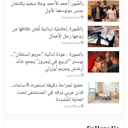
بالصّور: أحمد الأحمد وعلا سعيد يكشفان
جنس مولودهما الأول
منذ ساعة واحدة
بالصّورة: إعلاميّة لبنانية تُعلن طلاقها من
زوجها رجل الأعمال
منذ ساعة واحدة
بالصورة - عودة ثنائية "حريم السلطان"...
بوستر "الربيع في إيمروز" يجمع خالد
أرغنش ومريم أوزرلي
منذ ساعتين
خضع لجراحة دقيقة استمرت 6 ساعات..
فنان عربي يرقد في المستشفى تحت
العناية المُشددة
منذ 10 ساعات