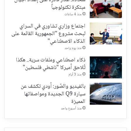
شحادة: عكار قادرة على إعداد أجيال
مبتكرة تكنولوجياً
منذ 4 ساعات
اجتماع وزاري تشاوري في السراي
لبحث مشروع "الجمهورية القائمة على
الذكاء الاصطناعي"
منذ يوم واحد
ذكاء اصطناعي وملفات سرية.. هكذا
تُلاحق أميركا "ناشطي فلسطين"
منذ 3 أيام
بالفيديو والصّور: أودي تكشف عن
سيارة Q9 الجديدة ومواصفاتها
المميزة
منذ أسبوع واحد