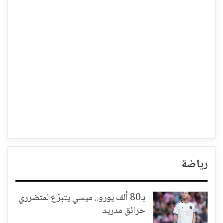
رياضة
بـ80 ألف يورو.. ميسي يتبرّع لمتضرري
حرائق مدريد