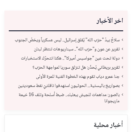
اخر الأخبار
سلاحٌ بيدّ "حزب الله" يُقلق إسرائيل.. ليس عسكرياً ويخصّ الجنوب
تقرير عن عون و"حزب الله".. سيناريوهات تنتظر لبنان
دولة تحت عين "جواسيس أميركا".. هكذا تتحرّك الاستخبارات
تقرير بريطاني يُحذّر: هل تنزلق سوريا لمواجهة الحزب؟
جنا عمرو دياب تقوم بهذه الخطوة الفنية للمرة الأولى
بصواريخ باليستية... الحوثيون استهدفوا ناقلتيّ نفط سعوديتين
بالصور: مداهمات للجيش ببعلبك.. ضبط أسلحة وتلف 16 خيمة
ماريجوانا
أخبار محلية