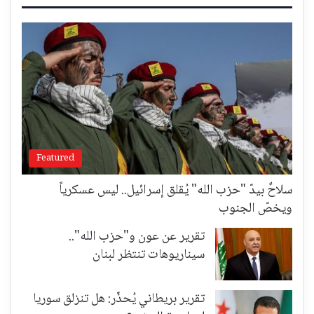
Featured
سلاحٌ بيدّ "حزب الله" يُقلق إسرائيل.. ليس عسكرياً
ويخصّ الجنوب
تقرير عن عون و"حزب الله"..
سيناريوهات تنتظر لبنان
تقرير بريطاني يُحذّر: هل تنزلق سوريا