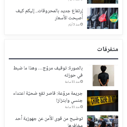
إرتفاع جديد بالمحروقات.. إليكم كيف
أصبحت الأسعار
منذ 3 أيام
متفرقات
بالصورة: توقيف مروّج… وهذا ما ضبط
في حوزته
منذ 11 ساعة
جريمة مروّعة: قاصر تقع ضحيّة اعتداء
جنسي وابتزاز!
منذ 11 ساعة
توضيح من قوى الأمن عن جهوزية أحد
مخافرها