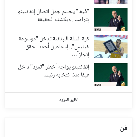
"فيفا" يحسم جدل اتصال إنفانتينو
بترامب.. ويكشف الحقيقة
كرة السلة اللبنانية تدخل "موسوعة
غينيس".. إسماعيل أحمد يحقق
إنجازاً…
إنفانتينو يواجه أخطر "تمرد" داخل
فيفا منذ انتخابه رئيسا
اظهر المزيد
فن