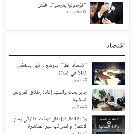
"قوّصولوا بعرسو"... فقُتل !
31/08/2023
اقتصاد
"اقتصاد الظلّ" يتوسّع… فهل يتخطّى
الـ50 في المئة؟
منذ يومين
جابر بحث والسيّد إعادة إطلاق القروض
السكنية
منذ 3 أيام
وزارة المالية: إقفال موقت لدائرتَي رسم
الانتقال والضرائب غير المباشرة
منذ 3 أيام