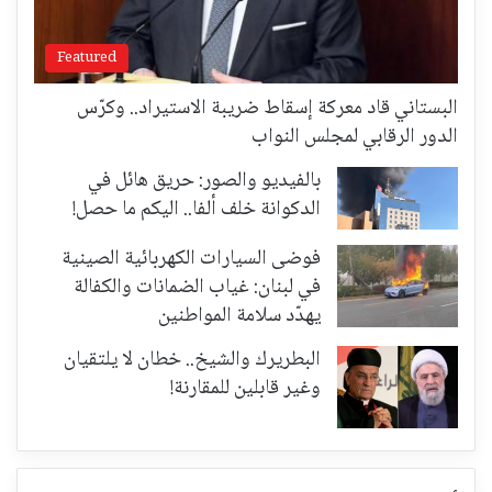
Featured
البستاني قاد معركة إسقاط ضريبة الاستيراد.. وكرّس
الدور الرقابي لمجلس النواب
بالفيديو والصور: حريق هائل في
الدكوانة خلف ألفا.. اليكم ما حصل!
فوضى السيارات الكهربائية الصينية
في لبنان: غياب الضمانات والكفالة
يهدّد سلامة المواطنين
البطريرك والشيخ.. خطان لا يلتقيان
وغير قابلين للمقارنة!