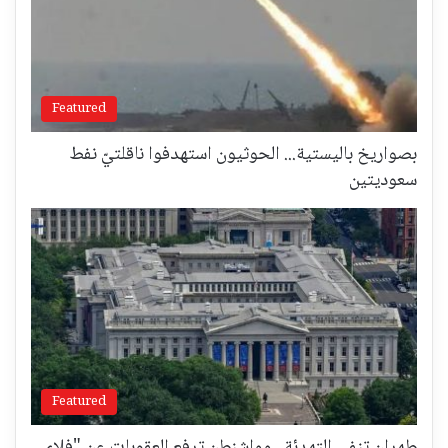
Featured
بصواريخ باليستية... الحوثيون استهدفوا ناقلتيّ نفط
سعوديتين
Featured