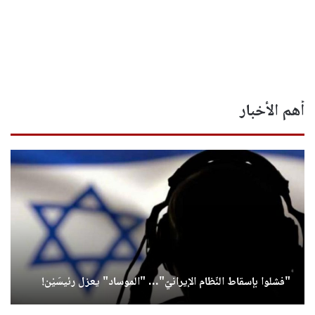
أهم الأخبار
"فشلوا بإسقاط النّظام الإيرانيّ"… "الموساد" يعزل رئيسَيْن!