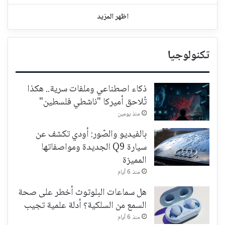
اظهر المزيد
تكنولوجيا
ذكاء اصطناعي وملفات سرية.. هكذا
تُلاحق أميركا "ناشطي فلسطين"
منذ يومين
بالفيديو والصّور: أودي تكشف عن
سيارة Q9 الجديدة ومواصفاتها
المميزة
منذ 6 أيام
هل سماعات البلوتوث أخطر على صحة
السمع من السلكية؟ أدلة علمية تجيب
منذ 6 أيام