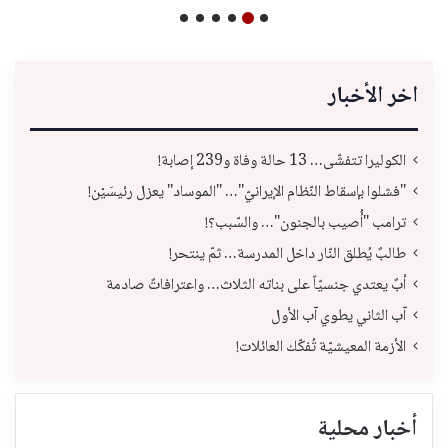
اخر الأخبار
الكوليرا تتفشّى… 13 حالة وفاة و239 إصابة!
"فشلوا بإسقاط النّظام الإيرانيّ"… "الموساد" يعزل رئيسَيْن!
ترامب "أُصيب بالجنون"… والسّبب؟!
طالبٌ يُطلق النّار داخل المدرسة… ثمّ ينتحر!
أبٌ يعتدي جنسيّاً على بناته الثلاث… واعترافاتٌ صادمة
آب الثاني يطوي آب الأول
الأزمة المعيشيّة تُفكّك العائلات!
أخبار محلية