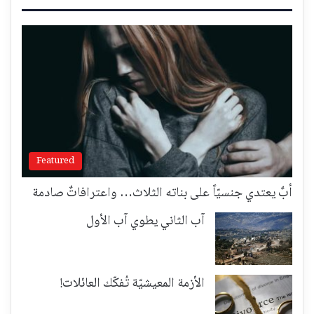
Featured
أبٌ يعتدي جنسيّاً على بناته الثلاث… واعترافاتٌ صادمة
آب الثاني يطوي آب الأول
الأزمة المعيشيّة تُفكّك العائلات!