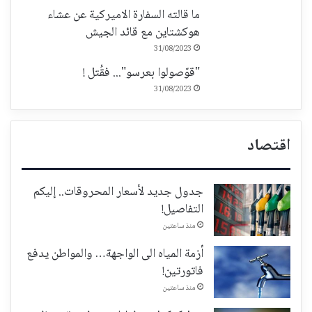
ما قالته السفارة الاميركية عن عشاء
هوكشتاين مع قائد الجيش
31/08/2023
"قوّصولوا بعرسو"... فقُتل !
31/08/2023
اقتصاد
جدول جديد لأسعار المحروقات.. إليكم
التفاصيل!
منذ ساعتين
أزمة المياه الى الواجهة… والمواطن يدفع
فاتورتين!
منذ ساعتين