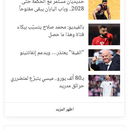
حديديان مستمر مع الحكمة حتى
2028.. وباب اليابان يبقى مفتوحاً
بالفيديو: محمد صلاح يتسبّب ببكاء
فتاة وهذا ما حصل
"الفيفا" يعتذر… ويدعم إنفانتينو
بـ80 ألف يورو.. ميسي يتبرّع لمتضرري
حرائق مدريد
اظهر المزيد