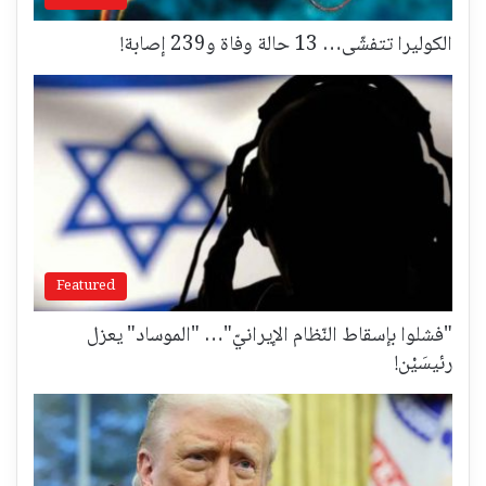
الكوليرا تتفشّى… 13 حالة وفاة و239 إصابة!
Featured
"فشلوا بإسقاط النّظام الإيرانيّ"… "الموساد" يعزل
رئيسَيْن!