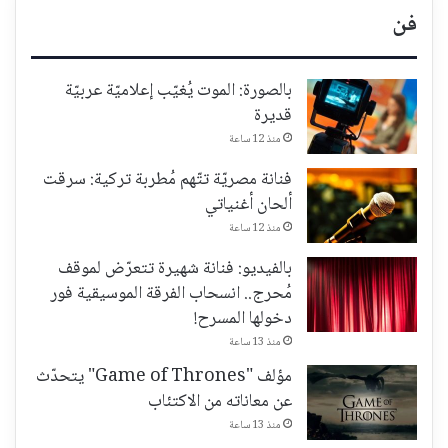
فن
بالصورة: الموت يُغيّب إعلاميّة عربيّة
قديرة
منذ 12 ساعة
فنانة مصريّة تتّهم مُطربة تركية: سرقت
ألحان أغنياتي
منذ 12 ساعة
بالفيديو: فنانة شهيرة تتعرّض لموقف
مُحرج.. انسحاب الفرقة الموسيقية فور
دخولها المسرح!
منذ 13 ساعة
مؤلف "Game of Thrones" يتحدّث
عن معاناته من الاكتئاب
منذ 13 ساعة