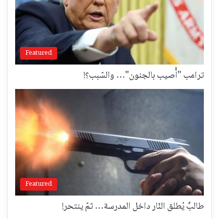
Featured
ترامب "أُصيب بالجنون"… والسّبب؟!
Featured
طالبٌ يُطلق النّار داخل المدرسة… ثمّ ينتحر!