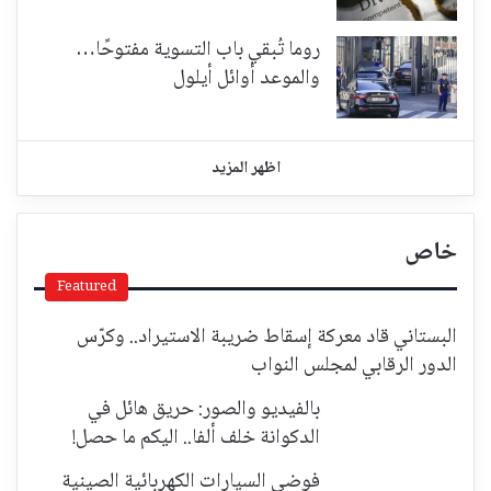
روما تُبقي باب التسوية مفتوحًا…
والموعد أوائل أيلول
اظهر المزيد
خاص
Featured
البستاني قاد معركة إسقاط ضريبة الاستيراد.. وكرّس
الدور الرقابي لمجلس النواب
بالفيديو والصور: حريق هائل في
الدكوانة خلف ألفا.. اليكم ما حصل!
فوضى السيارات الكهربائية الصينية