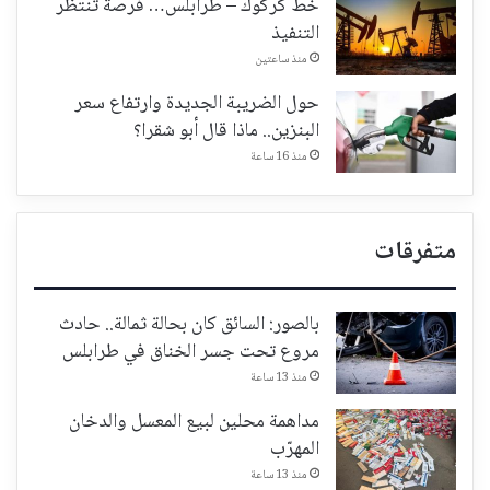
خط كركوك – طرابلس… فرصة تنتظر
التنفيذ
منذ ساعتين
حول الضريبة الجديدة وارتفاع سعر
البنزين.. ماذا قال أبو شقرا؟
منذ 16 ساعة
متفرقات
بالصور: السائق كان بحالة ثمالة.. حادث
مروع تحت جسر الخناق في طرابلس
منذ 13 ساعة
مداهمة محلين لبيع المعسل والدخان
المهرّب
منذ 13 ساعة