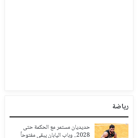
رياضة
حديديان مستمر مع الحكمة حتى
2028.. وباب اليابان يبقى مفتوحاً