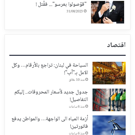
"قوّصولوا بعرسو"... فقُتل !
31/08/2023
اقتصاد
السياحة في لبنان: تراجع بالأرقام… وكل
الامل بـ"آب"!
منذ 10 دقائق
جدول جديد لأسعار المحروقات.. إليكم
التفاصيل!
منذ 6 ساعات
أزمة المياه الى الواجهة… والمواطن يدفع
فاتورتين!
منذ 6 ساعات