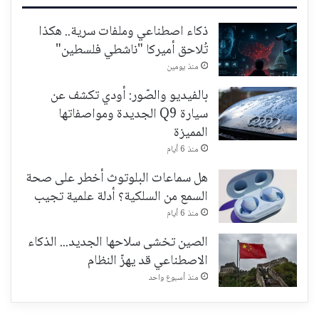
ذكاء اصطناعي وملفات سرية.. هكذا
تُلاحق أميركا "ناشطي فلسطين"
منذ يومين
بالفيديو والصّور: أودي تكشف عن
سيارة Q9 الجديدة ومواصفاتها
المميزة
منذ 6 أيام
هل سماعات البلوتوث أخطر على صحة
السمع من السلكية؟ أدلة علمية تجيب
منذ 6 أيام
الصين تخشى سلاحها الجديد... الذكاء
الاصطناعي قد يهزّ النظام
منذ أسبوع واحد