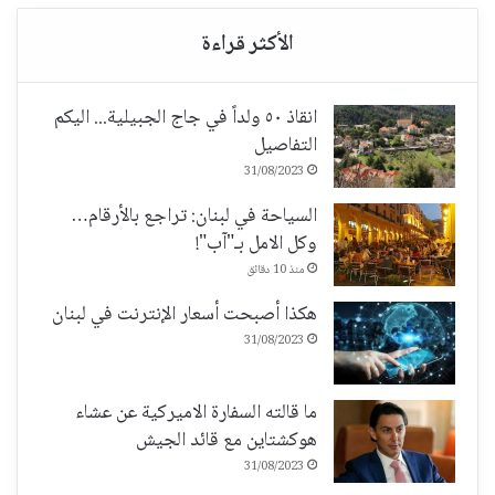
انقاذ ٥٠ ولداً في جاج الجبيلية... اليكم
التفاصيل
31/08/2023
السياحة في لبنان: تراجع بالأرقام…
وكل الامل بـ"آب"!
منذ 10 دقائق
هكذا أصبحت أسعار الإنترنت في لبنان
31/08/2023
ما قالته السفارة الاميركية عن عشاء
هوكشتاين مع قائد الجيش
31/08/2023