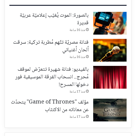
بالصورة: الموت يُغيّب إعلاميّة عربيّة
قديرة
منذ 16 ساعة
فنانة مصريّة تتّهم مُطربة تركية: سرقت
ألحان أغنياتي
منذ 16 ساعة
بالفيديو: فنانة شهيرة تتعرّض لموقف
مُحرج.. انسحاب الفرقة الموسيقية فور
دخولها المسرح!
منذ 17 ساعة
مؤلف "Game of Thrones" يتحدّث
عن معاناته من الاكتئاب
منذ 17 ساعة