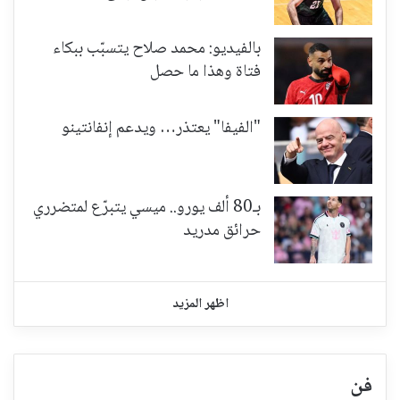
بالفيديو: محمد صلاح يتسبّب ببكاء
فتاة وهذا ما حصل
"الفيفا" يعتذر… ويدعم إنفانتينو
بـ80 ألف يورو.. ميسي يتبرّع لمتضرري
حرائق مدريد
اظهر المزيد
فن