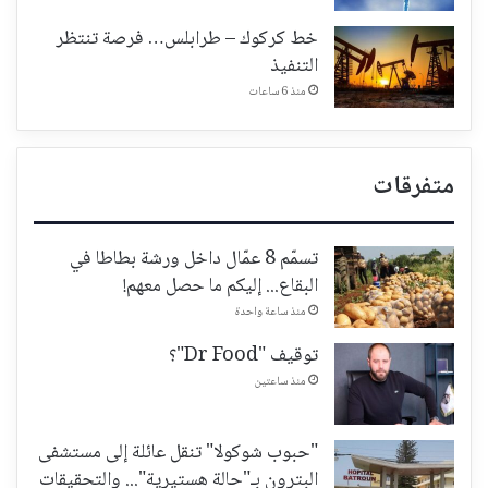
خط كركوك – طرابلس… فرصة تنتظر
التنفيذ
منذ 6 ساعات
متفرقات
تسمّم 8 عمّال داخل ورشة بطاطا في
البقاع... إليكم ما حصل معهم!
منذ ساعة واحدة
توقيف "Dr Food"؟
منذ ساعتين
"حبوب شوكولا" تنقل عائلة إلى مستشفى
البترون بـ"حالة هستيرية"... والتحقيقات