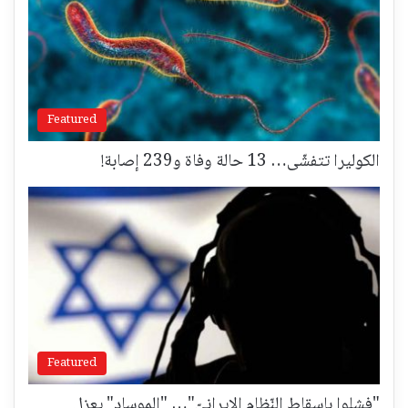
Featured
الكوليرا تتفشّى… 13 حالة وفاة و239 إصابة!
Featured
"فشلوا بإسقاط النّظام الإيرانيّ"… "الموساد" يعزل