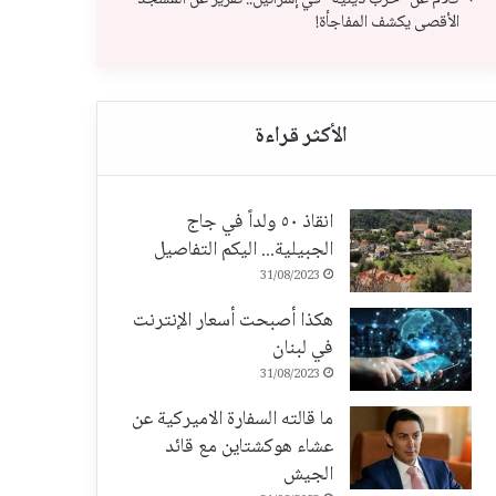
الأقصى يكشف المفاجأة!
انقاذ ٥٠ ولداً في جاج
الجبيلية... اليكم التفاصيل
31/08/2023
هكذا أصبحت أسعار الإنترنت
في لبنان
31/08/2023
ما قالته السفارة الاميركية عن
عشاء هوكشتاين مع قائد
الجيش