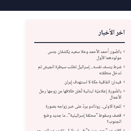
اخر الأخبار
بالصّور: أحمد الأحمد وعلا سعيد يكشفان جنس
مولودهما الأول
شرط ينسف نفسه... إسرائيل تطلب سيطرة الجيش ثم
تدخل منطقته
فيدان: اتفاقية مكة لا تستهدف إيران
بالصّورة: إعلاميّة لبنانية تُعلن طلاقها من زوجها رجل
الأعمال
للمرة الاولى.. رونالدو يردّ على خبر زواجه بصورة
قصف
قصف وسقوط "محلقة إسرائيلية".. ما جديد وضع
الجنوب؟
للمرة الاولى.. رونالدو يردّ على خبر زواجه بصورة
الج
كلام عن "حرب دينية" في إسرائيل.. تقرير عن المسجد