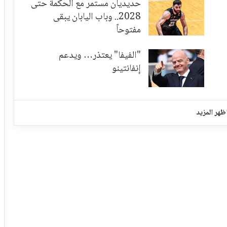
حديديان مستمر مع الحكمة حتى
2028.. وباب اليابان يبقى
مفتوحاً
"الفيفا" يعتذر… ويدعم
إنفانتينو
ظهر المزيد