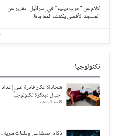
كلام عن "حرب دينية" في إسرائيل.. تقرير عن
المسجد الأقصى يكشف المفاجأة!
ا
تكنولوجيا
شحادة: عكار قادرة على إعداد
أجيال مبتكرة تكنولوجياً
منذ 3 ساعات
ذكاء اصطناعي وملفات سرية..