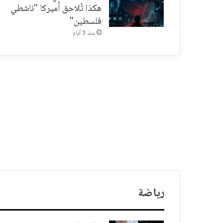
هكذا تُلاحق أميركا "ناشطي
فلسطين"
منذ 3 أيام
رياضة