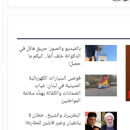
بالفيديو والصور: حريق هائل في
الدكوانة خلف ألفا.. اليكم ما
حصل!
فوضى السيارات الكهربائية
الصينية في لبنان: غياب
الضمانات والكفالة يهدّد سلامة
المواطنين
البطريرك والشيخ.. خطان لا
يلتقيان وغير قابلين للمقارنة!