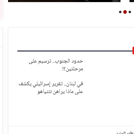
حدود الجنوب.. ترسيم على
مرحلتين؟!
في لبنان.. تقرير إسرائيلي يكشف
على ماذا يراهن نتنياهو
ظهر المزيد