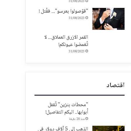
31/08/2023
"قوّصولوا بعرسو"... فقُتل !
31/08/2023
القمر الازرق العملاق... لا
تُغمضوا عيونكم!
31/08/2023
اقتصاد
"محطات بنزين" تُقفل
أبوابها.. اليكم التفاصيل!
منذ 20 دقيقة
الذهب إلى 5 آلاف دولار في