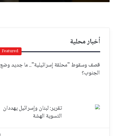
أخبار محلية
Featured
قصف وسقوط "محلقة إسرائيلية".. ما جديد وضع
الجنوب؟
تقرير: لبنان وإسرائيل يهددان
التسوية الهشة
ا