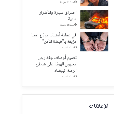
منذ 13 دقيقة
احتراق سيارة والأضرار
مادية
منذ 28 دقيقة
في عملية أمنية.. مروّج عملة
مزيفة بـ"قبضة الأمن"
منذ ساعتين
تعميم أوصاف جثّة رجل
مجهول الهويّة على شاطئ
الرملة البيضاء
منذ ساعتين
الإعلانات