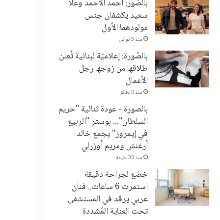
بالصّور: أحمد الأحمد وعلا
سعيد يكشفان جنس
مولودهما الأول
منذ 5 ثواني
بالصّورة: إعلاميّة لبنانية تُعلن
طلاقها من زوجها رجل
الأعمال
منذ 9 دقائق
بالصورة - عودة ثنائية "حريم
السلطان"... بوستر "الربيع
في إيمروز" يجمع خالد
أرغنش ومريم أوزرلي
منذ 30 دقيقة
خضع لجراحة دقيقة
استمرت 6 ساعات.. فنان
عربي يرقد في المستشفى
تحت العناية المُشددة