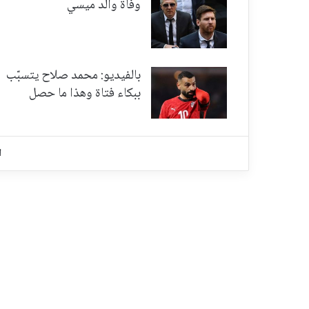
وفاة والد ميسي
بالفيديو: محمد صلاح يتسبّب
ببكاء فتاة وهذا ما حصل
ا