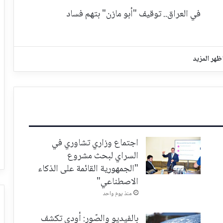
في العراق.. توقيف "أبو مازن" بتهم فساد
ظهر المزيد
اجتماع وزاري تشاوري في
السراي لبحث مشروع
"الجمهورية القائمة على الذكاء
الاصطناعي"
منذ يوم واحد
بالفيديو والصّور: أودي تكشف