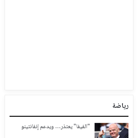
رياضة
"الفيفا" يعتذر… ويدعم إنفانتينو