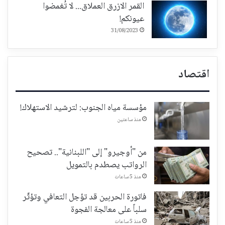
القمر الازرق العملاق... لا تُغمضوا
عيونكم!
31/08/2023
اقتصاد
مؤسسة مياه الجنوب: لترشيد الاستهلاك!
منذ ساعتين
من "أوجيرو" إلى "اللبنانية".. تصحيح
الرواتب يصطدم بالتمويل
منذ 5 ساعات
فاتورة الحربين قد تؤجل التعافي وتؤثّر
سلباً على معالجة الفجوة
منذ 5 ساعات