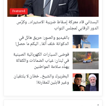
Featured
البستاني قاد معركة إسقاط ضريبة الاستيراد.. وكرّس
الدور الرقابي لمجلس النواب
بالفيديو والصور: حريق هائل في
الدكوانة خلف ألفا.. اليكم ما حصل!
فوضى السيارات الكهربائية الصينية
في لبنان: غياب الضمانات والكفالة
يهدّد سلامة المواطنين
البطريرك والشيخ.. خطان لا يلتقيان
وغير قابلين للمقارنة!