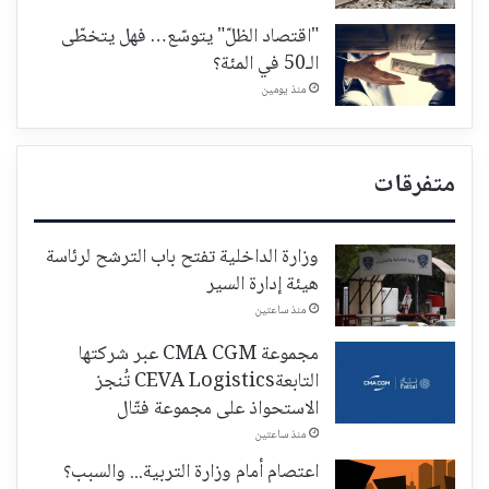
"اقتصاد الظلّ" يتوسّع… فهل يتخطّى
الـ50 في المئة؟
منذ يومين
متفرقات
وزارة الداخلية تفتح باب الترشح لرئاسة
هيئة إدارة السير
منذ ساعتين
مجموعة CMA CGM عبر شركتها
التابعةCEVA Logistics تُنجز
الاستحواذ على مجموعة فتّال
منذ ساعتين
اعتصام أمام وزارة التربية... والسبب؟