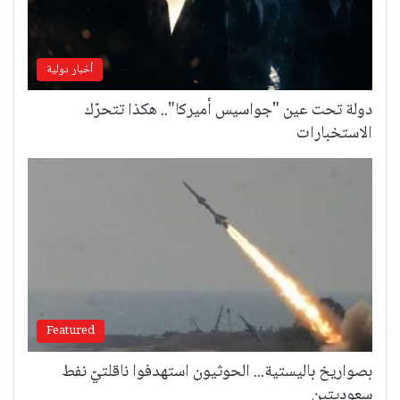
أخبار دولية
دولة تحت عين "جواسيس أميركا".. هكذا تتحرّك
الاستخبارات
Featured
بصواريخ باليستية... الحوثيون استهدفوا ناقلتيّ نفط
سعوديتين