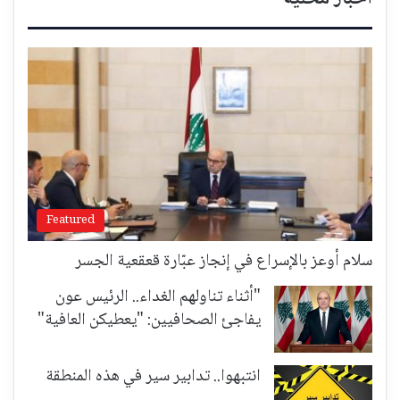
Featured
سلام أوعز بالإسراع في إنجاز عبّارة قعقعية الجسر
"أثناء تناولهم الغداء.. الرئيس عون
يفاجئ الصحافيين: "يعطيكن العافية"
انتبهوا.. تدابير سير في هذه المنطقة