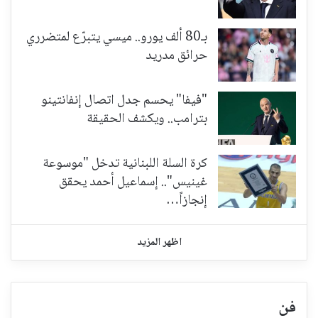
بـ80 ألف يورو.. ميسي يتبرّع لمتضرري
حرائق مدريد
"فيفا" يحسم جدل اتصال إنفانتينو
بترامب.. ويكشف الحقيقة
كرة السلة اللبنانية تدخل "موسوعة
غينيس".. إسماعيل أحمد يحقق
إنجازاً…
اظهر المزيد
فن