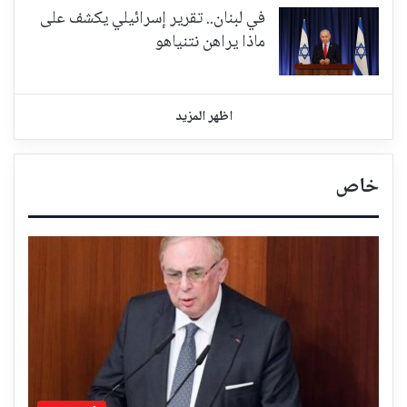
في لبنان.. تقرير إسرائيلي يكشف على
ماذا يراهن نتنياهو
اظهر المزيد
خاص