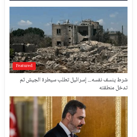
Featured
شرط ينسف نفسه... إسرائيل تطلب سيطرة الجيش ثم
تدخل منطقته