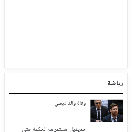
رياضة
وفاة والد ميسي
حديديان مستمر مع الحكمة حتى