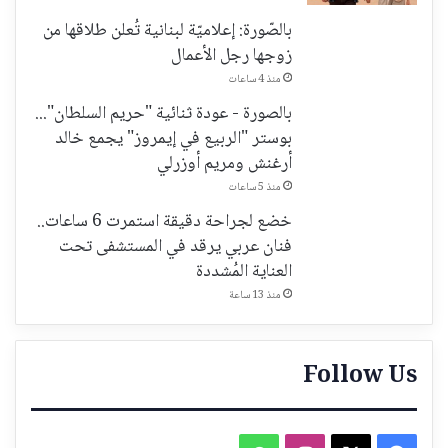
بالصّورة: إعلاميّة لبنانية تُعلن طلاقها من
زوجها رجل الأعمال
منذ 4 ساعات
بالصورة - عودة ثنائية "حريم السلطان"...
بوستر "الربيع في إيمروز" يجمع خالد
أرغنش ومريم أوزرلي
منذ 5 ساعات
خضع لجراحة دقيقة استمرت 6 ساعات..
فنان عربي يرقد في المستشفى تحت
العناية المُشددة
منذ 13 ساعة
Follow Us