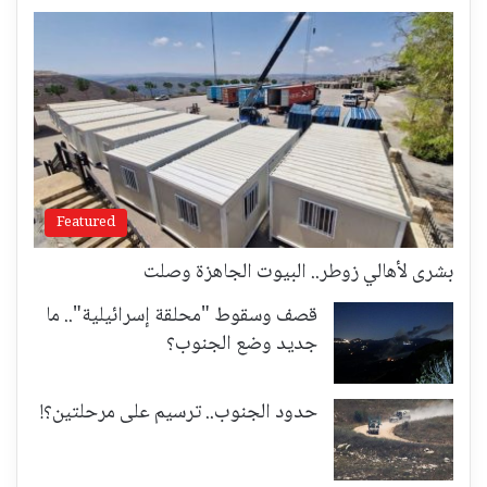
Featured
بشرى لأهالي زوطر.. البيوت الجاهزة وصلت
قصف وسقوط "محلقة إسرائيلية".. ما
جديد وضع الجنوب؟
حدود الجنوب.. ترسيم على مرحلتين؟!