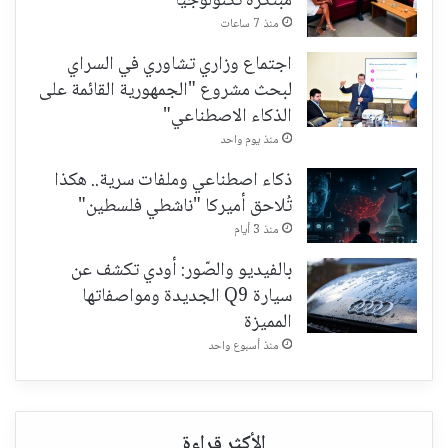
مبتكرة تكنولوجياً
منذ 7 ساعات
اجتماع وزاري تشاوري في السراي
لبحث مشروع "الجمهورية القائمة على
الذكاء الاصطناعي"
منذ يوم واحد
ذكاء اصطناعي وملفات سرية.. هكذا
تُلاحق أميركا "ناشطي فلسطين"
منذ 3 أيام
بالفيديو والصّور: أودي تكشف عن
سيارة Q9 الجديدة ومواصفاتها
المميزة
منذ أسبوع واحد