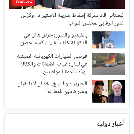
Featured
البستاني قاد معركة إسقاط ضريبة الاستيراد.. وكرّس
الدور الرقابي لمجلس النواب
بالفيديو والصور: حريق هائل في
الدكوانة خلف ألفا.. اليكم ما حصل!
فوضى السيارات الكهربائية الصينية
في لبنان: غياب الضمانات والكفالة
يهدّد سلامة المواطنين
البطريرك والشيخ.. خطان لا يلتقيان
وغير قابلين للمقارنة!
أخبار دولية