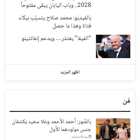
2028.. وباب اليابان يبقى مفتوحاً
بالفيديو: محمد صلاح يتسبّب ببكاء
فتاة وهذا ما حصل
"الفيفا" يعتذر… ويدعم إنفانتينو
اظهر المزيد
فن
بالصّور: أحمد الأحمد وعلا سعيد يكشفان
جنس مولودهما الأول
منذ 4 ساعات