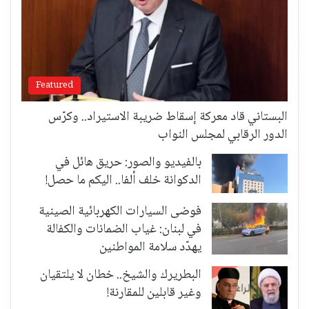
Featured
البستاني قاد معركة إسقاط ضريبة الاستيراد.. وكرّس
الدور الرقابي لمجلس النواب
بالفيديو والصور: حريق هائل في
الدكوانة خلف ألفا.. اليكم ما حصل!
فوضى السيارات الكهربائية الصينية
في لبنان: غياب الضمانات والكفالة
يهدّد سلامة المواطنين
البطريرك والشيخ.. خطان لا يلتقيان
وغير قابلين للمقارنة!