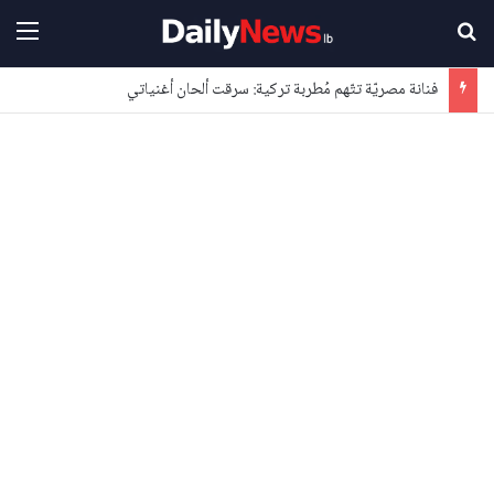
بحث عن
القا
فنانة مصريّة تتّهم مُطربة تركية: سرقت ألحان أغنياتي