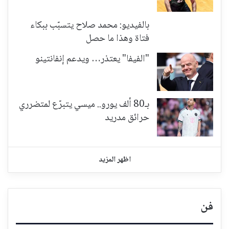
بالفيديو: محمد صلاح يتسبّب ببكاء
فتاة وهذا ما حصل
"الفيفا" يعتذر… ويدعم إنفانتينو
بـ80 ألف يورو.. ميسي يتبرّع لمتضرري
حرائق مدريد
اظهر المزيد
فن