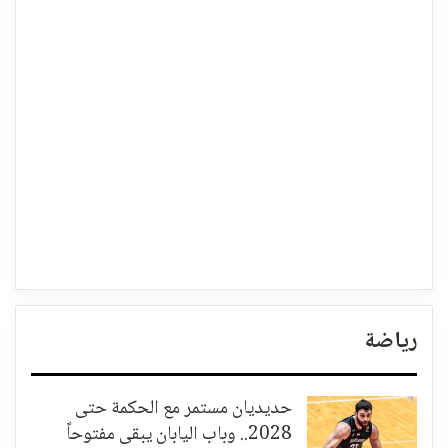
رياضة
حديديان مستمر مع الحكمة حتى
2028.. وباب اليابان يبقى مفتوحاً