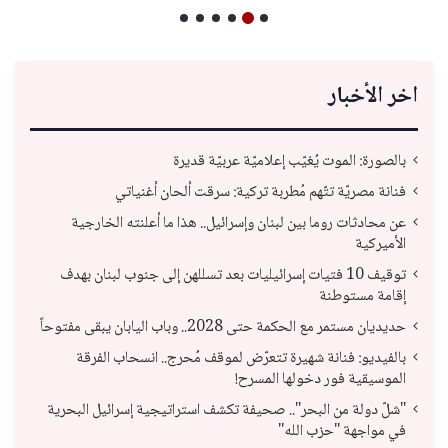
اخر الأخبار
بالصورة: الموت يُغيّب إعلاميّة عربيّة قديرة
فنانة مصريّة تتّهم مُطربة تركية: سرقت ألحان أغنياتي
عن محادثات روما بين لبنان وإسرائيل.. هذا ما أعلنته الخارجية
الأميركية
توقيف 10 فتيات إسرائيليات بعد تسللهن إلى جنوب لبنان بهدف
إقامة مستوطنة
حديديان مستمر مع الحكمة حتى 2028.. وباب اليابان يبقى مفتوحاً
بالفيديو: فنانة شهيرة تتعرّض لموقف مُحرج.. انسحاب الفرقة
الموسيقية فور دخولها المسرح!
"شلّ دولة من البحر".. صحيفة تكشف استراتيجية إسرائيل البحرية
في مواجهة "حزب الله"