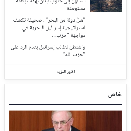
تسللهن إلى جنوب لبنان بهدف إقامة
مستوطنة
"شلّ دولة من البحر".. صحيفة تكشف
استراتيجية إسرائيل البحرية في
مواجهة "حزب…
واشنطن تطالب إسرائيل بعدم الرد على
"حزب الله"
اظهر المزيد
خاص