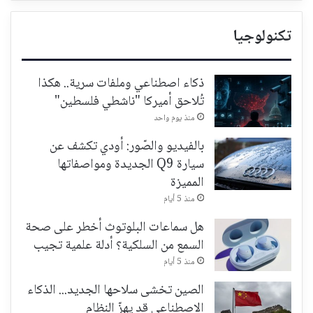
تكنولوجيا
ذكاء اصطناعي وملفات سرية.. هكذا
تُلاحق أميركا "ناشطي فلسطين"
منذ يوم واحد
بالفيديو والصّور: أودي تكشف عن
سيارة Q9 الجديدة ومواصفاتها
المميزة
منذ 5 أيام
هل سماعات البلوتوث أخطر على صحة
السمع من السلكية؟ أدلة علمية تجيب
منذ 5 أيام
الصين تخشى سلاحها الجديد... الذكاء
الاصطناعي قد يهزّ النظام