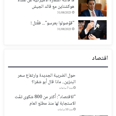
ما قالته السفارة الاميركية عن عشاء
هوكشتاين مع قائد الجيش
31/08/2023
"قوّصولوا بعرسو"... فقُتل !
31/08/2023
اقتصاد
حول الضريبة الجديدة وارتفاع سعر
البنزين.. ماذا قال أبو شقرا؟
منذ 7 ساعات
"الاقتصاد": أكثر من 800 شكوى تمّت
الاستجابة لها منذ مطلع العام
منذ 10 ساعات