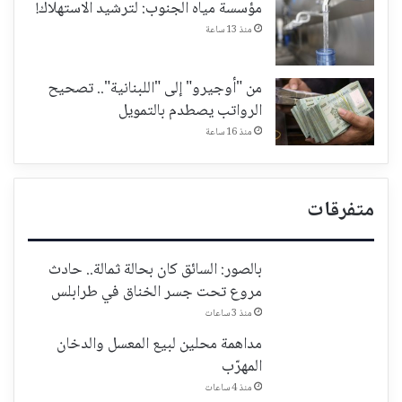
مؤسسة مياه الجنوب: لترشيد الاستهلاك!
منذ 13 ساعة
من "أوجيرو" إلى "اللبنانية".. تصحيح
الرواتب يصطدم بالتمويل
منذ 16 ساعة
متفرقات
بالصور: السائق كان بحالة ثمالة.. حادث
مروع تحت جسر الخناق في طرابلس
منذ 3 ساعات
مداهمة محلين لبيع المعسل والدخان
المهرّب
منذ 4 ساعات