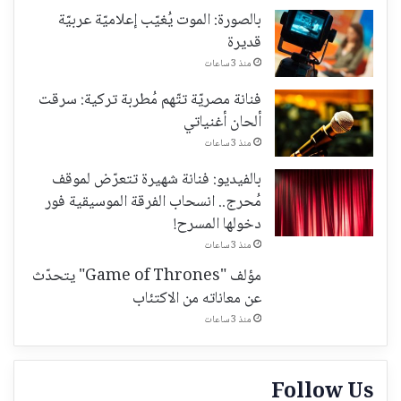
بالصورة: الموت يُغيّب إعلاميّة عربيّة
قديرة
منذ 3 ساعات
فنانة مصريّة تتّهم مُطربة تركية: سرقت
ألحان أغنياتي
منذ 3 ساعات
بالفيديو: فنانة شهيرة تتعرّض لموقف
مُحرج.. انسحاب الفرقة الموسيقية فور
دخولها المسرح!
منذ 3 ساعات
مؤلف "Game of Thrones" يتحدّث
عن معاناته من الاكتئاب
منذ 3 ساعات
Follow Us