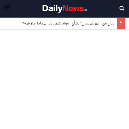
بحث عن
القا
بيان من "كهرباء لبنان" بشأن "مواد كيميائية".. ماذا جاء فيه؟