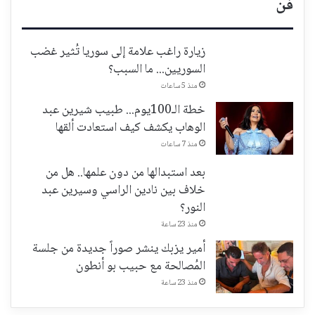
فن
زيارة راغب علامة إلى سوريا تُثير غضب
السوريين... ما السبب؟
منذ 5 ساعات
خطة الـ100يوم... طبيب شيرين عبد
الوهاب يكشف كيف استعادت ألقها
منذ 7 ساعات
بعد استبدالها من دون علمها.. هل من
خلاف بين نادين الراسي وسيرين عبد
النور؟
منذ 23 ساعة
أمير يزبك ينشر صوراً جديدة من جلسة
المُصالحة مع حبيب بو أنطون
منذ 23 ساعة