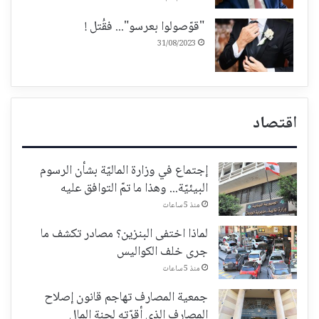
"قوّصولوا بعرسو"... فقُتل !
31/08/2023
اقتصاد
إجتماع في وزارة الماليّة بشأن الرسوم
البيئيّة... وهذا ما تمّ التوافق عليه
منذ 5 ساعات
لماذا اختفى البنزين؟ مصادر تكشف ما
جرى خلف الكواليس
منذ 5 ساعات
جمعية المصارف تهاجم قانون إصلاح
المصارف الذي أقرّته لجنة المال