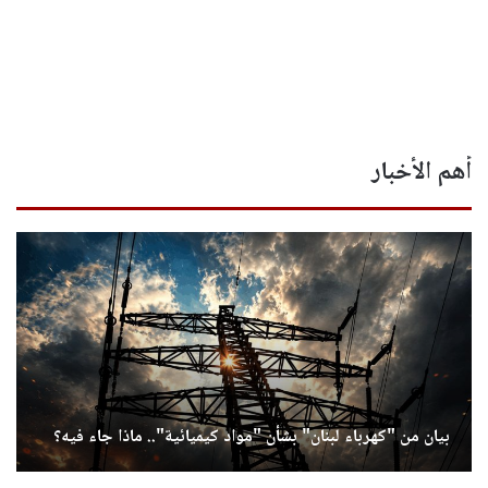
أهم الأخبار
بيان من "كهرباء لبنان" بشأن "مواد كيميائية".. ماذا جاء فيه؟