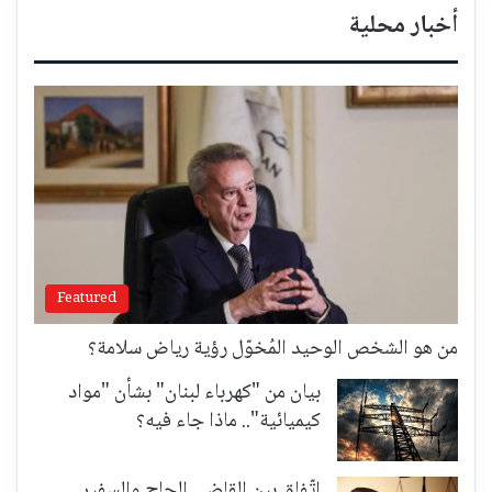
أخبار محلية
Featured
من هو الشخص الوحيد المُخوّل رؤية رياض سلامة؟
بيان من "كهرباء لبنان" بشأن "مواد
كيميائية".. ماذا جاء فيه؟
إتّفاق بين القاضي الحاج والسفير