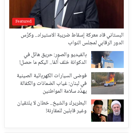
Featured
البستاني قاد معركة إسقاط ضريبة الاستيراد.. وكرّس
الدور الرقابي لمجلس النواب
بالفيديو والصور: حريق هائل في
الدكوانة خلف ألفا.. اليكم ما حصل!
فوضى السيارات الكهربائية الصينية
في لبنان: غياب الضمانات والكفالة
يهدّد سلامة المواطنين
البطريرك والشيخ.. خطان لا يلتقيان
وغير قابلين للمقارنة!