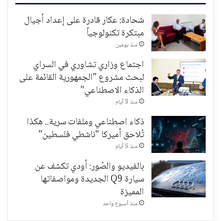
شحادة: عكار قادرة على إعداد أجيال
مبتكرة تكنولوجياً
منذ يومين
اجتماع وزاري تشاوري في السراي
لبحث مشروع "الجمهورية القائمة على
الذكاء الاصطناعي"
منذ 3 أيام
ذكاء اصطناعي وملفات سرية.. هكذا
تُلاحق أميركا "ناشطي فلسطين"
منذ 5 أيام
بالفيديو والصّور: أودي تكشف عن
سيارة Q9 الجديدة ومواصفاتها
المميزة
منذ أسبوع واحد