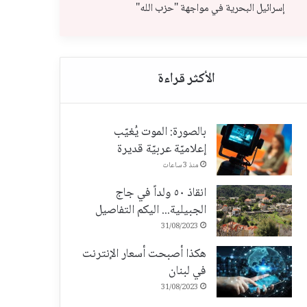
إسرائيل البحرية في مواجهة "حزب الله"
بالصورة: الموت يُغيّب
إعلاميّة عربيّة قديرة
منذ 3 ساعات
انقاذ ٥٠ ولداً في جاج
الجبيلية... اليكم التفاصيل
31/08/2023
هكذا أصبحت أسعار الإنترنت
في لبنان
31/08/2023