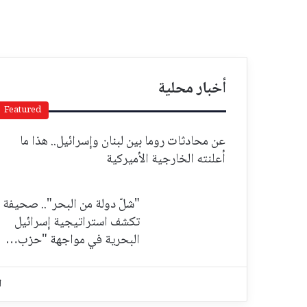
أخبار محلية
Featured
عن محادثات روما بين لبنان وإسرائيل.. هذا ما
أعلنته الخارجية الأميركية
"شلّ دولة من البحر".. صحيفة
تكشف استراتيجية إسرائيل
البحرية في مواجهة "حزب…
ا