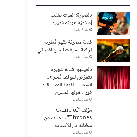
بالصورة: الموت يُغيّب
إعلاميّة عربيّة قديرة
منذ 3 ساعات
فنانة مصريّة تتّهم مُطربة
تركية: سرقت ألحان أغنياتي
منذ 3 ساعات
بالفيديو: فنانة شهيرة
تتعرّض لموقف مُحرج..
انسحاب الفرقة الموسيقية
فور دخولها المسرح!
منذ 3 ساعات
مؤلف "Game of
Thrones" يتحدّث عن
معاناته من الاكتئاب
منذ 3 ساعات