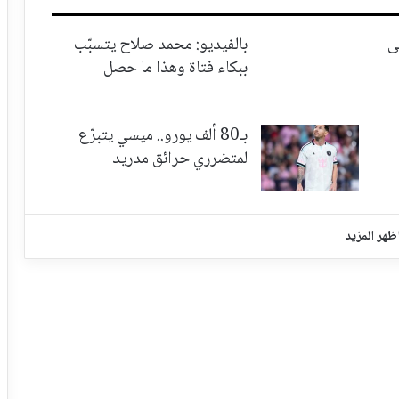
ى
بالفيديو: محمد صلاح يتسبّب
ببكاء فتاة وهذا ما حصل
بـ80 ألف يورو.. ميسي يتبرّع
لمتضرري حرائق مدريد
ظهر المزيد