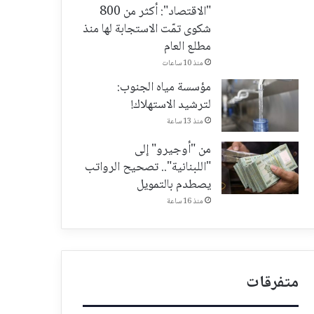
"الاقتصاد": أكثر من 800
شكوى تمّت الاستجابة لها منذ
مطلع العام
منذ 10 ساعات
مؤسسة مياه الجنوب:
لترشيد الاستهلاك!
منذ 13 ساعة
من "أوجيرو" إلى
"اللبنانية".. تصحيح الرواتب
يصطدم بالتمويل
منذ 16 ساعة
متفرقات