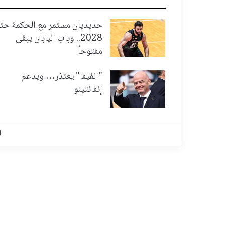
حديديان مستمر مع الحكمة حت
2028.. وباب اليابان يبقى
مفتوحاً
"الفيفا" يعتذر… ويدعم
إنفانتينو
ا