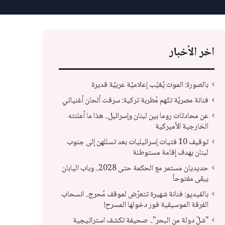
اخر الأخبار
بالصورة: الموت يُغيّب إعلاميّة عربيّة قديرة
فنانة مصريّة تتّهم مُطربة تركية: سرقت ألحان أغنياتي
عن محادثات روما بين لبنان وإسرائيل.. هذا ما أعلنته
الخارجية الأميركية
توقيف 10 فتيات إسرائيليات بعد تسللهن إلى جنوب
لبنان بهدف إقامة مستوطنة
حديديان مستمر مع الحكمة حتى 2028.. وباب اليابان
يبقى مفتوحاً
حديديان مستمر مع الحكمة حتى 2028.. وباب
بال
بالفيديو: فنانة شهيرة تتعرّض لموقف مُحرج.. انسحاب
الفرقة الموسيقية فور دخولها المسرح!
اليابان يبقى مفتوحاً
انس
"شلّ دولة من البحر".. صحيفة تكشف استراتيجية