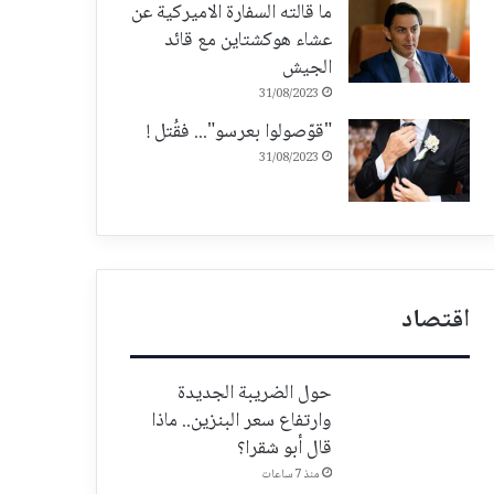
ما قالته السفارة الاميركية عن
عشاء هوكشتاين مع قائد
الجيش
31/08/2023
"قوّصولوا بعرسو"... فقُتل !
31/08/2023
اقتصاد
حول الضريبة الجديدة
وارتفاع سعر البنزين.. ماذا
قال أبو شقرا؟
منذ 7 ساعات