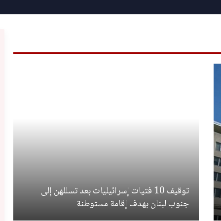
توقيف 10 فتيات إسرائيليات بعد تسللهن إلى
جنوب لبنان بهدف إقامة مستوطنة