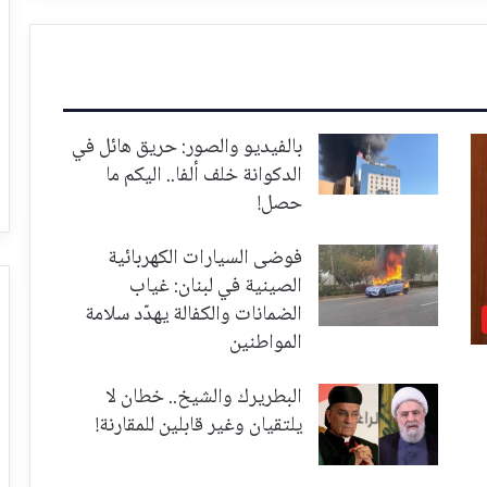
بالفيديو والصور: حريق هائل في
الدكوانة خلف ألفا.. اليكم ما
حصل!
فوضى السيارات الكهربائية
الصينية في لبنان: غياب
الضمانات والكفالة يهدّد سلامة
المواطنين
البطريرك والشيخ.. خطان لا
يلتقيان وغير قابلين للمقارنة!