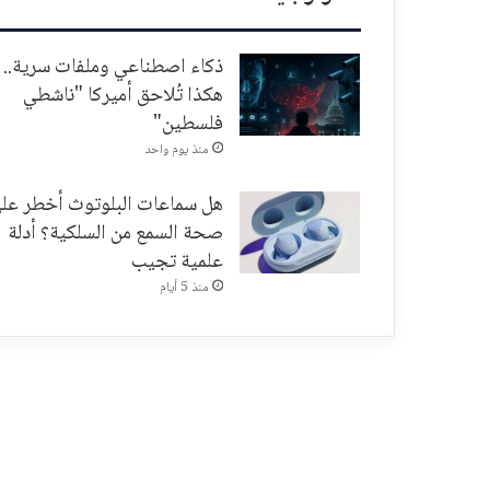
ذكاء اصطناعي وملفات سرية..
هكذا تُلاحق أميركا "ناشطي
فلسطين"
منذ يوم واحد
هل سماعات البلوتوث أخطر عل
صحة السمع من السلكية؟ أدلة
علمية تجيب
منذ 5 أيام