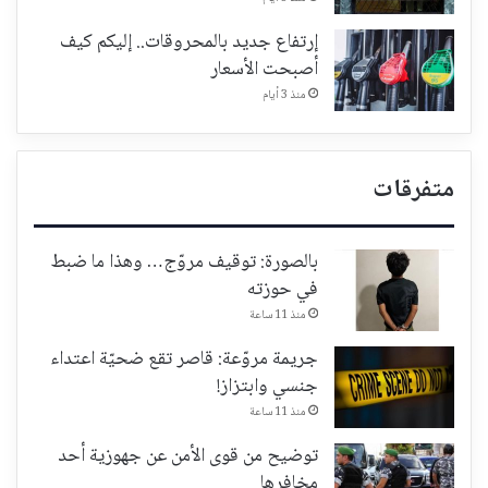
إرتفاع جديد بالمحروقات.. إليكم كيف
أصبحت الأسعار
منذ 3 أيام
متفرقات
بالصورة: توقيف مروّج… وهذا ما ضبط
في حوزته
منذ 11 ساعة
جريمة مروّعة: قاصر تقع ضحيّة اعتداء
جنسي وابتزاز!
منذ 11 ساعة
توضيح من قوى الأمن عن جهوزية أحد
مخافرها