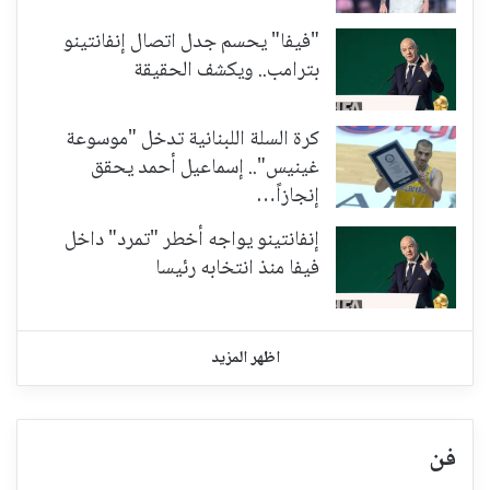
"فيفا" يحسم جدل اتصال إنفانتينو
بترامب.. ويكشف الحقيقة
كرة السلة اللبنانية تدخل "موسوعة
غينيس".. إسماعيل أحمد يحقق
إنجازاً…
إنفانتينو يواجه أخطر "تمرد" داخل
فيفا منذ انتخابه رئيسا
اظهر المزيد
فن