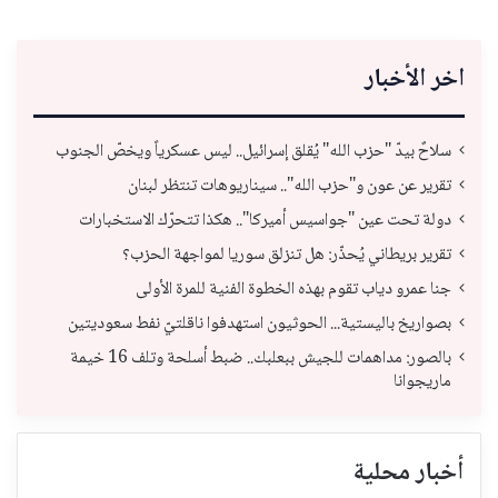
اخر الأخبار
سلاحٌ بيدّ "حزب الله" يُقلق إسرائيل.. ليس عسكرياً ويخصّ الجنوب
تقرير عن عون و"حزب الله".. سيناريوهات تنتظر لبنان
دولة تحت عين "جواسيس أميركا".. هكذا تتحرّك الاستخبارات
تقرير بريطاني يُحذّر: هل تنزلق سوريا لمواجهة الحزب؟
جنا عمرو دياب تقوم بهذه الخطوة الفنية للمرة الأولى
بصواريخ باليستية... الحوثيون استهدفوا ناقلتيّ نفط سعوديتين
بالصور: مداهمات للجيش ببعلبك.. ضبط أسلحة وتلف 16 خيمة
ماريجوانا
أخبار محلية