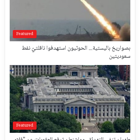
Featured
بصواريخ باليستية... الحوثيون استهدفوا ناقلتيّ نفط
سعوديتين
Featured