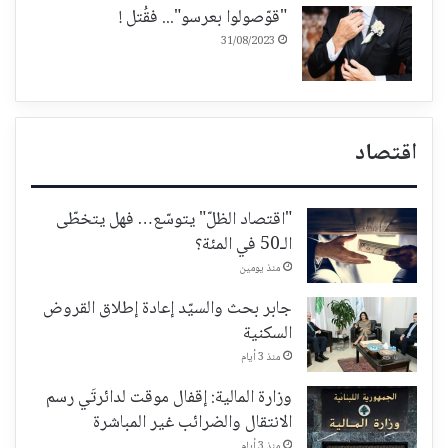
"قوّصولوا بعرسو"... فقُتل !
31/08/2023
اقتصاد
"اقتصاد الظلّ" يتوسّع… فهل يتخطّى
الـ50 في المئة؟
منذ يومين
جابر بحث والسيّد إعادة إطلاق القروض
السكنية
منذ 3 أيام
وزارة المالية: إقفال موقت لدائرتَي رسم
الانتقال والضرائب غير المباشرة
منذ 3 أيام