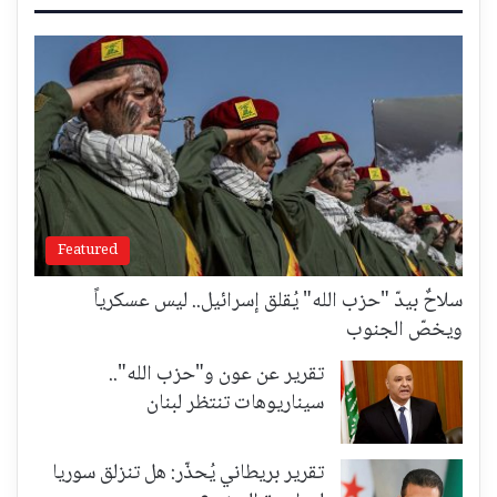
Featured
سلاحٌ بيدّ "حزب الله" يُقلق إسرائيل.. ليس عسكرياً
ويخصّ الجنوب
تقرير عن عون و"حزب الله"..
سيناريوهات تنتظر لبنان
تقرير بريطاني يُحذّر: هل تنزلق سوريا