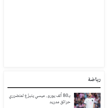
رياضة
بـ80 ألف يورو.. ميسي يتبرّع لمتضرري
حرائق مدريد