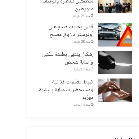
منظّمتين للدعارة وتوقيف
متورطين
منذ 25 دقيقة
قتيل بحادث صدم على
أوتوستراد زوق مصبح
منذ 28 دقيقة
إشكال ينتهي بطعنة سكين
وإصابة شخص
منذ 13 ساعة
ضبط متمّمات غذائية
ومستحضرات عناية بالبشرة
مهرّبة
منذ 14 ساعة