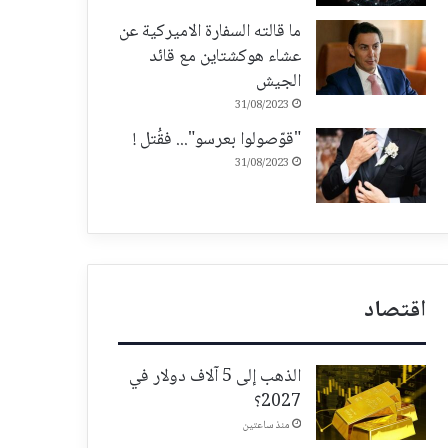
ما قالته السفارة الاميركية عن
عشاء هوكشتاين مع قائد
الجيش
31/08/2023
"قوّصولوا بعرسو"... فقُتل !
31/08/2023
اقتصاد
الذهب إلى 5 آلاف دولار في
2027؟
منذ ساعتين