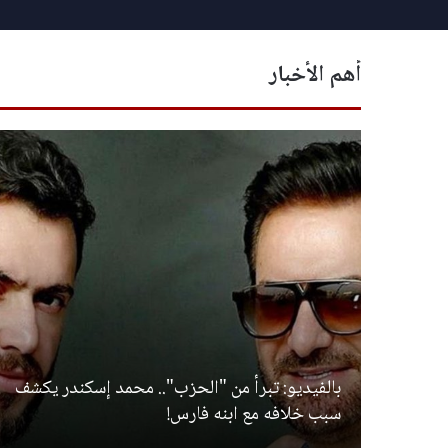
أهم الأخبار
خطر
بالفيديو: تبرأ من "الحزب".. محمد إسكندر يكشف
سبب خلافه مع ابنه فارس!