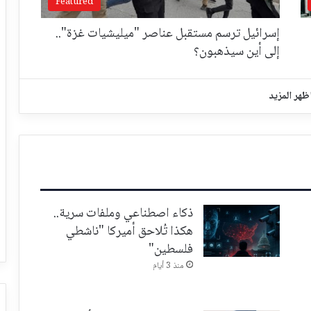
Featured
إسرائيل ترسم مستقبل عناصر "ميليشيات غزة"..
إلى أين سيذهبون؟
ظهر المزيد
ذكاء اصطناعي وملفات سرية..
هكذا تُلاحق أميركا "ناشطي
فلسطين"
منذ 3 أيام