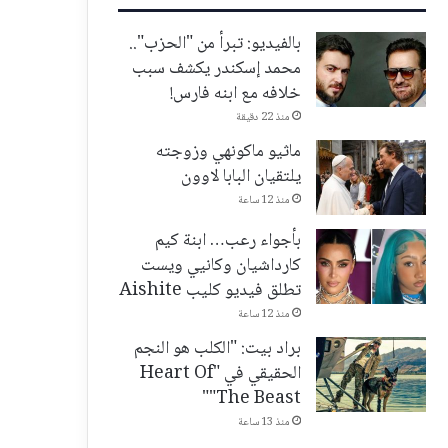
بالفيديو: تبرأ من "الحزب"..
محمد إسكندر يكشف سبب
خلافه مع ابنه فارس!
منذ 22 دقيقة
ماثيو ماكونهي وزوجته
يلتقيان البابا لاوون
منذ 12 ساعة
بأجواء رعب… ابنة كيم
كارداشيان وكانيي ويست
تطلق فيديو كليب Aishite
منذ 12 ساعة
براد بيت: "الكلب هو النجم
الحقيقي في "Heart Of
The Beast""
منذ 13 ساعة