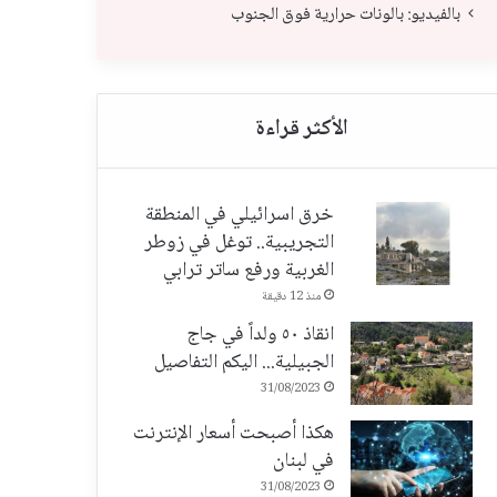
بالفيديو: بالونات حرارية فوق الجنوب
خرق اسرائيلي في المنطقة
التجريبية.. توغل في زوطر
الغربية ورفع ساتر ترابي
منذ 12 دقيقة
انقاذ ٥٠ ولداً في جاج
الجبيلية... اليكم التفاصيل
31/08/2023
هكذا أصبحت أسعار الإنترنت
في لبنان
31/08/2023