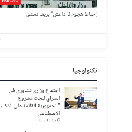
Featured
إحباط هجوم لـ"داعش" بريف دمشق
ا
تكنولوجيا
اجتماع وزاري تشاوري في
السراي لبحث مشروع
"الجمهورية القائمة على الذكاء
الاصطناعي"
منذ 16 ساعة