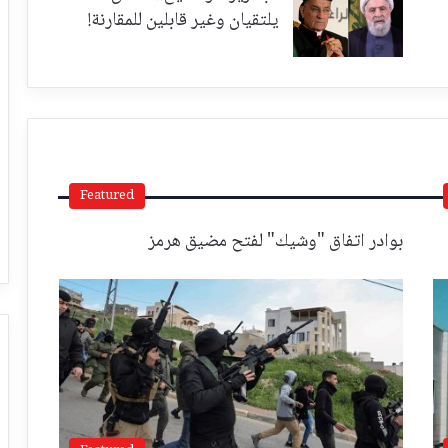
يلتقيان وغير قابلين للمقارنة!
Featured
بوادر اتفاق "وشيك" لفتح مضيق هرمز