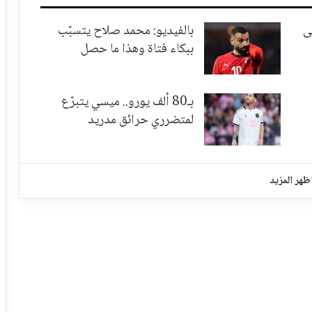
ى
بالفيديو: محمد صلاح يتسبّب
ببكاء فتاة وهذا ما حصل
بـ80 ألف يورو.. ميسي يتبرّع
لمتضرري حرائق مدريد
ظهر المزيد