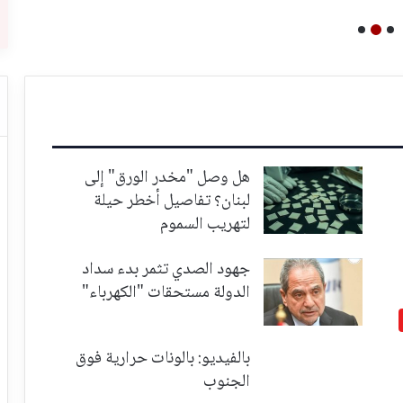
هل وصل "مخدر الورق" إلى
لبنان؟ تفاصيل أخطر حيلة
لتهريب السموم
جهود الصدي تثمر بدء سداد
الدولة مستحقات "الكهرباء"
بالفيديو: بالونات حرارية فوق
الجنوب