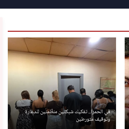
في الحمرا.. تفكيك شبكتين منظّمتين للدعارة
وتوقيف متورطين