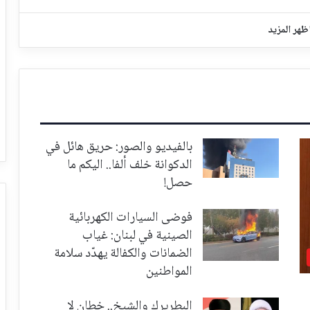
ظهر المزيد
بالفيديو والصور: حريق هائل في
الدكوانة خلف ألفا.. اليكم ما
حصل!
فوضى السيارات الكهربائية
الصينية في لبنان: غياب
الضمانات والكفالة يهدّد سلامة
المواطنين
البطريرك والشيخ.. خطان لا