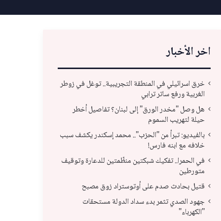
اخر الأخبار
خرق اسرائيلي في المنطقة التجريبية.. توغل في زوطر
الغربية ورفع ساتر ترابي
هل وصل "مخدر الورق" إلى لبنان؟ تفاصيل أخطر
حيلة لتهريب السموم
بالفيديو: تبرأ من "الحزب".. محمد إسكندر يكشف سبب
خلافه مع ابنه فارس!
في الحمرا.. تفكيك شبكتين منظّمتين للدعارة وتوقيف
متورطين
قتيل بحادث صدم على أوتوستراد زوق مصبح
جهو
جهود الصدي تثمر بدء سداد الدولة مستحقات
قتيل بحادث صدم على أوتوستراد زوق مصبح
"ال
"الكهرباء"