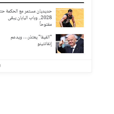
حديديان مستمر مع الحكمة حت
2028.. وباب اليابان يبقى
مفتوحاً
"الفيفا" يعتذر… ويدعم
إنفانتينو
ا