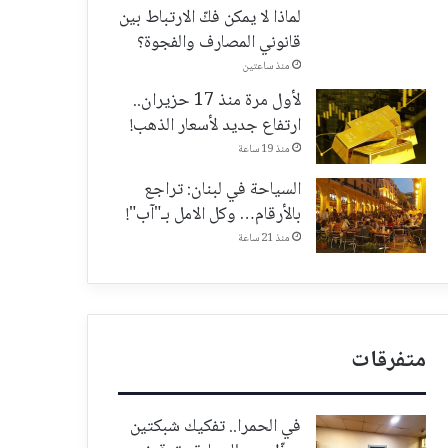
لماذا لا يمكن فكّ الارتباط بين
قانوني المصارف والفجوة؟
منذ ساعتين
لأول مرة منذ 17 حزيران..
ارتفاع جديد لأسعار الذهب!
منذ 19 ساعة
السياحة في لبنان: تراجع
بالأرقام… وكل الامل بـ"آب"!
منذ 21 ساعة
متفرقات
في الحمرا.. تفكيك شبكتين