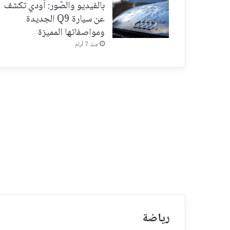
بالفيديو والصّور: أودي تكشف
عن سيارة Q9 الجديدة
ومواصفاتها المميزة
منذ 7 أيام
رياضة