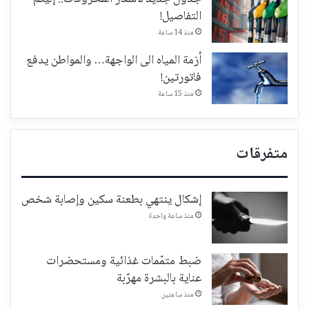
التفاصيل!
منذ 14 ساعة
أزمة المياه الى الواجهة… والمواطن يدفع
فاتورتين!
منذ 15 ساعة
متفرقات
إشكال ينتهي بطعنة سكين وإصابة شخص
منذ ساعة واحدة
ضبط متمّمات غذائية ومستحضرات
عناية بالبشرة مهرّبة
منذ ساعتين