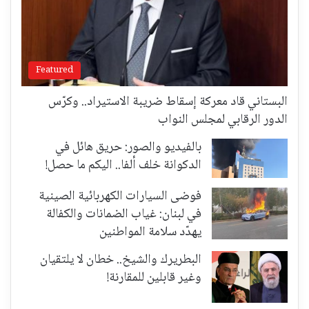
Featured
البستاني قاد معركة إسقاط ضريبة الاستيراد.. وكرّس
الدور الرقابي لمجلس النواب
بالفيديو والصور: حريق هائل في
الدكوانة خلف ألفا.. اليكم ما حصل!
فوضى السيارات الكهربائية الصينية
في لبنان: غياب الضمانات والكفالة
يهدّد سلامة المواطنين
البطريرك والشيخ.. خطان لا يلتقيان
وغير قابلين للمقارنة!