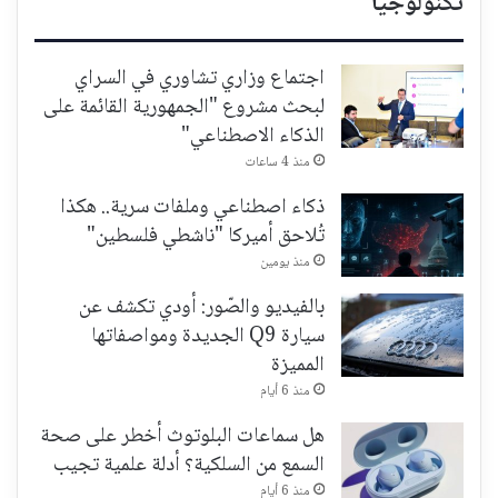
تكنولوجيا
اجتماع وزاري تشاوري في السراي
لبحث مشروع "الجمهورية القائمة على
الذكاء الاصطناعي"
منذ 4 ساعات
ذكاء اصطناعي وملفات سرية.. هكذا
تُلاحق أميركا "ناشطي فلسطين"
منذ يومين
بالفيديو والصّور: أودي تكشف عن
سيارة Q9 الجديدة ومواصفاتها
المميزة
منذ 6 أيام
هل سماعات البلوتوث أخطر على صحة
السمع من السلكية؟ أدلة علمية تجيب
منذ 6 أيام