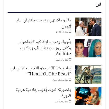
فن
ماثيو ماكونهي وزوجته يلتقيان البابا
لاوون
منذ 13 ثانية
بأجواء رعب… ابنة كيم كارداشيان
وكانيي ويست تطلق فيديو كليب
Aishite
منذ 30 دقيقة
براد بيت: "الكلب هو النجم الحقيقي في
"Heart Of The Beast""
منذ ساعة واحدة
بالصورة: الموت يُغيّب إعلاميّة عربيّة
قديرة
منذ يوم واحد