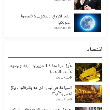
31/08/2023
القمر الازرق العملاق... لا تُغمضوا
عيونكم!
31/08/2023
اقتصاد
لأول مرة منذ 17 حزيران.. ارتفاع جديد
لأسعار الذهب!
منذ 7 ساعات
السياحة في لبنان: تراجع بالأرقام… وكل
الامل بـ"آب"!
منذ 9 ساعات
جدول جديد لأسعار المحروقات.. إليكم