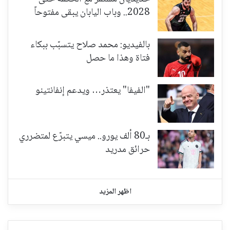
2028.. وباب اليابان يبقى مفتوحاً
بالفيديو: محمد صلاح يتسبّب ببكاء
فتاة وهذا ما حصل
"الفيفا" يعتذر… ويدعم إنفانتينو
بـ80 ألف يورو.. ميسي يتبرّع لمتضرري
حرائق مدريد
اظهر المزيد