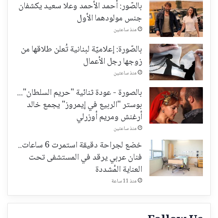
بالصّور: أحمد الأحمد وعلا سعيد يكشفان
جنس مولودهما الأول
منذ ساعتين
بالصّورة: إعلاميّة لبنانية تُعلن طلاقها من
زوجها رجل الأعمال
منذ ساعتين
بالصورة - عودة ثنائية "حريم السلطان"...
بوستر "الربيع في إيمروز" يجمع خالد
أرغنش ومريم أوزرلي
منذ ساعتين
خضع لجراحة دقيقة استمرت 6 ساعات..
فنان عربي يرقد في المستشفى تحت
العناية المُشددة
منذ 11 ساعة