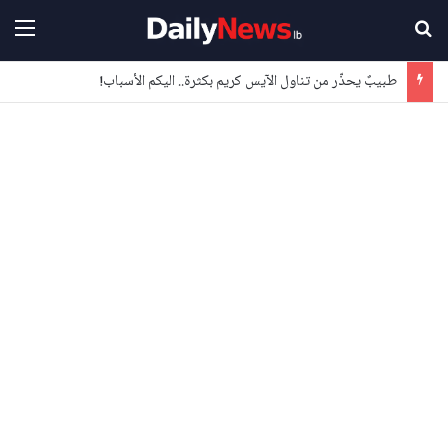
بحث عن
القا
طبيبٌ يحذّر من تناول الآيس كريم بكثرة.. اليكم الأسباب!