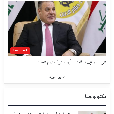
Featured
في العراق.. توقيف "أبو مازن" بتهم فساد
اظهر المزيد
تكنولوجيا