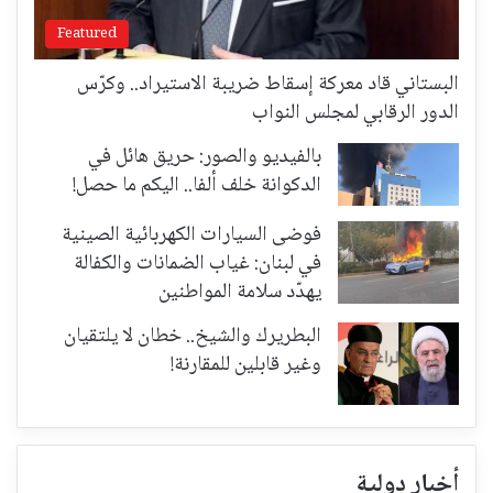
Featured
البستاني قاد معركة إسقاط ضريبة الاستيراد.. وكرّس
الدور الرقابي لمجلس النواب
بالفيديو والصور: حريق هائل في
الدكوانة خلف ألفا.. اليكم ما حصل!
فوضى السيارات الكهربائية الصينية
في لبنان: غياب الضمانات والكفالة
يهدّد سلامة المواطنين
البطريرك والشيخ.. خطان لا يلتقيان
وغير قابلين للمقارنة!
أخبار دولية