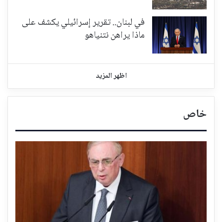
في لبنان.. تقرير إسرائيلي يكشف على
ماذا يراهن نتنياهو
اظهر المزيد
خاص