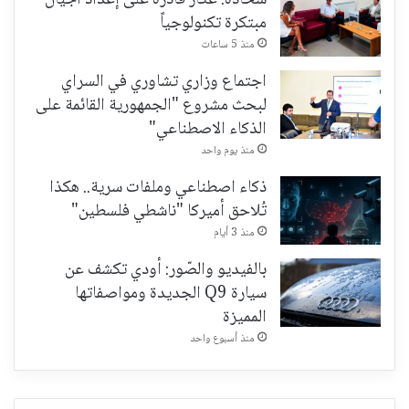
شحادة: عكار قادرة على إعداد أجيال
مبتكرة تكنولوجياً
منذ 5 ساعات
اجتماع وزاري تشاوري في السراي
لبحث مشروع "الجمهورية القائمة على
الذكاء الاصطناعي"
منذ يوم واحد
ذكاء اصطناعي وملفات سرية.. هكذا
تُلاحق أميركا "ناشطي فلسطين"
منذ 3 أيام
بالفيديو والصّور: أودي تكشف عن
سيارة Q9 الجديدة ومواصفاتها
المميزة
منذ أسبوع واحد