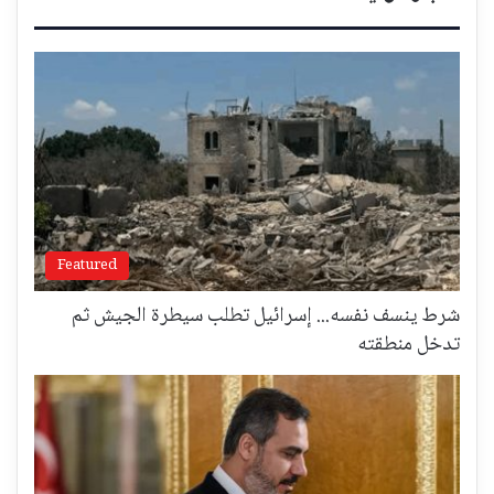
Featured
شرط ينسف نفسه... إسرائيل تطلب سيطرة الجيش ثم
تدخل منطقته