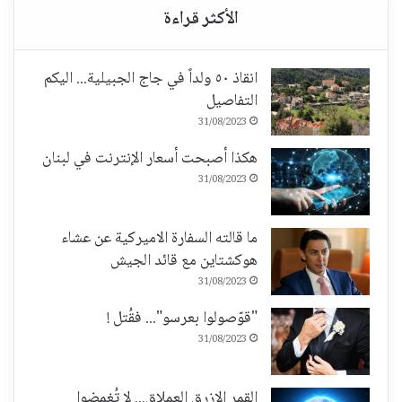
انقاذ ٥٠ ولداً في جاج الجبيلية... اليكم
التفاصيل
31/08/2023
هكذا أصبحت أسعار الإنترنت في لبنان
31/08/2023
ما قالته السفارة الاميركية عن عشاء
هوكشتاين مع قائد الجيش
31/08/2023
"قوّصولوا بعرسو"... فقُتل !
31/08/2023
القمر الازرق العملاق... لا تُغمضوا