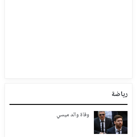
رياضة
وفاة والد ميسي