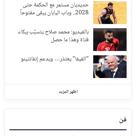
حديديان مستمر مع الحكمة حتى
2028.. وباب اليابان يبقى مفتوحاً
بالفيديو: محمد صلاح يتسبّب ببكاء
فتاة وهذا ما حصل
"الفيفا" يعتذر… ويدعم إنفانتينو
اظهر المزيد
فن