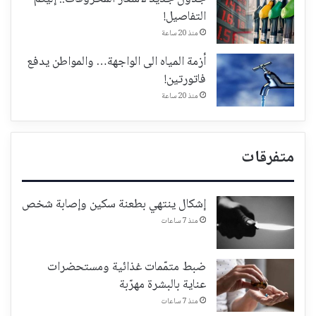
التفاصيل!
منذ 20 ساعة
أزمة المياه الى الواجهة… والمواطن يدفع
فاتورتين!
منذ 20 ساعة
متفرقات
إشكال ينتهي بطعنة سكين وإصابة شخص
منذ 7 ساعات
ضبط متمّمات غذائية ومستحضرات
عناية بالبشرة مهرّبة
منذ 7 ساعات