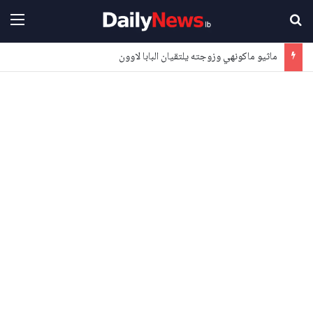
بحث عن
القا
ماثيو ماكونهي وزوجته يلتقيان البابا لاوون