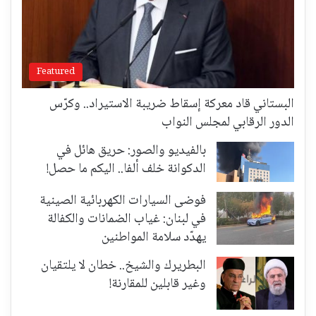
Featured
البستاني قاد معركة إسقاط ضريبة الاستيراد.. وكرّس
الدور الرقابي لمجلس النواب
بالفيديو والصور: حريق هائل في
الدكوانة خلف ألفا.. اليكم ما حصل!
فوضى السيارات الكهربائية الصينية
في لبنان: غياب الضمانات والكفالة
يهدّد سلامة المواطنين
البطريرك والشيخ.. خطان لا يلتقيان
وغير قابلين للمقارنة!