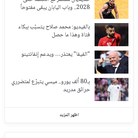
2028.. وباب اليابان يبقى مفتوحاً
بالفيديو: محمد صلاح يتسبّب ببكاء
فتاة وهذا ما حصل
"الفيفا" يعتذر… ويدعم إنفانتينو
بـ80 ألف يورو.. ميسي يتبرّع لمتضرري
حرائق مدريد
اظهر المزيد