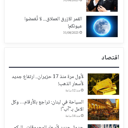
31/08/2023
القمر الازرق العملاق... لا تُغمضوا
عيونكم!
31/08/2023
اقتصاد
لأول مرة منذ 17 حزيران.. ارتفاع جديد
لأسعار الذهب!
منذ 12 ساعة
السياحة في لبنان: تراجع بالأرقام… وكل
الامل بـ"آب"!
منذ 14 ساعة
جدول جديد لأسعار المحروقات.. إليكم