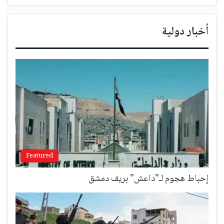
أخبار دولية
Featured
إحباط هجوم لـ"داعش" بريف دمشق