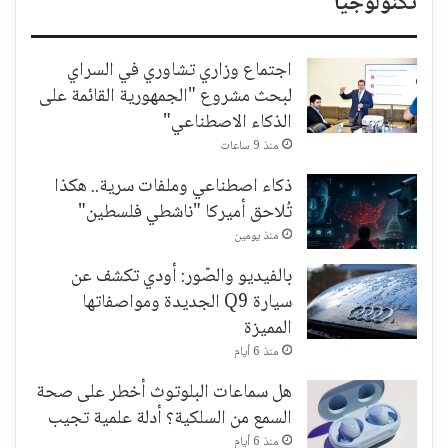
تكنولوجيا
اجتماع وزاري تشاوري في السراي
لبحث مشروع "الجمهورية القائمة على
الذكاء الاصطناعي"
منذ 9 ساعات
ذكاء اصطناعي وملفات سرية.. هكذا
تُلاحق أميركا "ناشطي فلسطين"
منذ يومين
بالفيديو والصّور: أودي تكشف عن
سيارة Q9 الجديدة ومواصفاتها
المميزة
منذ 6 أيام
هل سماعات البلوتوث أخطر على صحة
السمع من السلكية؟ أدلة علمية تجيب
منذ 6 أيام