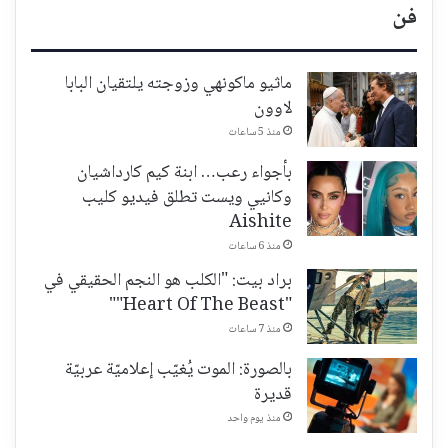
فن
ماثيو ماكونهي وزوجته يلتقيان البابا
لاوون
منذ 5 ساعات
بأجواء رعب… ابنة كيم كارداشيان
وكانيي ويست تطلق فيديو كليب
Aishite
منذ 6 ساعات
براد بيت: "الكلب هو النجم الحقيقي في
"Heart Of The Beast""
منذ 7 ساعات
بالصورة: الموت يُغيّب إعلاميّة عربيّة
قديرة
منذ يوم واحد