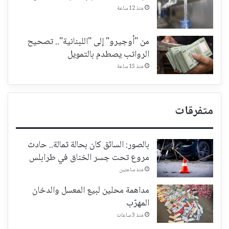
منذ 12 ساعة
من "أوجيرو" إلى "اللبنانية".. تصحيح
الرواتب يصطدم بالتمويل
منذ 15 ساعة
متفرقات
بالصور: السائق كان بحالة ثمالة.. حادث
مروع تحت جسر الخناق في طرابلس
منذ ساعتين
مداهمة محلين لبيع المعسل والدخان
المهرّب
منذ 3 ساعات