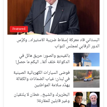
Featured
البستاني قاد معركة إسقاط ضريبة الاستيراد.. وكرّس
الدور الرقابي لمجلس النواب
بالفيديو والصور: حريق هائل في
الدكوانة خلف ألفا.. اليكم ما حصل!
فوضى السيارات الكهربائية الصينية
في لبنان: غياب الضمانات والكفالة
يهدّد سلامة المواطنين
البطريرك والشيخ.. خطان لا يلتقيان
وغير قابلين للمقارنة!