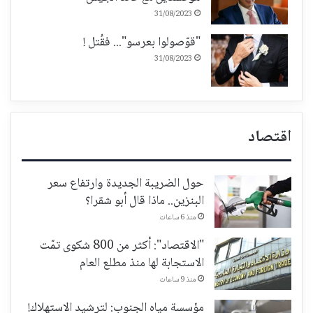
31/08/2023
"قوّصولوا بعرسو"... فقُتل !
31/08/2023
اقتصاد
حول الضريبة الجديدة وارتفاع سعر
البنزين.. ماذا قال أبو شقرا؟
منذ 6 ساعات
"الاقتصاد": أكثر من 800 شكوى تمّت
الاستجابة لها منذ مطلع العام
منذ 9 ساعات
مؤسسة مياه الجنوب: لترشيد الاستهلاك!