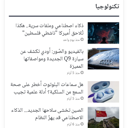
تكنولوجيا
ذكاء اصطناعي وملفات سرية.. هكذا
تُلاحق أميركا "ناشطي فلسطين"
منذ يوم واحد
بالفيديو والصّور: أودي تكشف عن
سيارة Q9 الجديدة ومواصفاتها
المميزة
منذ 5 أيام
هل سماعات البلوتوث أخطر على صحة
السمع من السلكية؟ أدلة علمية تجيب
منذ 5 أيام
الصين تخشى سلاحها الجديد... الذكاء
الاصطناعي قد يهزّ النظام
منذ 6 أيام