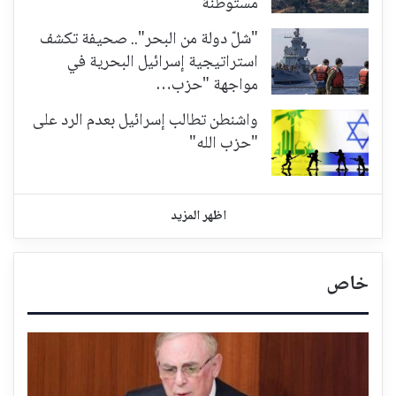
مستوطنة
"شلّ دولة من البحر".. صحيفة تكشف
استراتيجية إسرائيل البحرية في
مواجهة "حزب…
واشنطن تطالب إسرائيل بعدم الرد على
"حزب الله"
اظهر المزيد
خاص