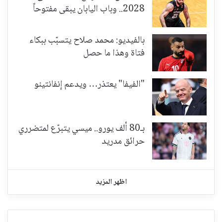
2028.. وباب اليابان يبقى مفتوحاً
بالفيديو: محمد صلاح يتسبّب ببكاء
فتاة وهذا ما حصل
"الفيفا" يعتذر… ويدعم إنفانتينو
بـ80 ألف يورو.. ميسي يتبرّع لمتضرري
حرائق مدريد
اظهر المزيد