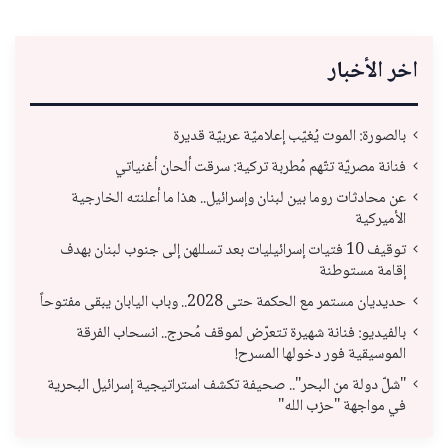
اخر الأخبار
بالصورة: الموت يُغيّب إعلاميّة عربيّة قديرة
فنانة مصريّة تتّهم مُطربة تركية: سرقت ألحان أغنياتي
عن محادثات روما بين لبنان وإسرائيل.. هذا ما أعلنته الخارجية
الأميركية
توقيف 10 فتيات إسرائيليات بعد تسللهن إلى جنوب لبنان بهدف
إقامة مستوطنة
حديديان مستمر مع الحكمة حتى 2028.. وباب اليابان يبقى مفتوحاً
بالفيديو: فنانة شهيرة تتعرّض لموقف مُحرج.. انسحاب الفرقة
الموسيقية فور دخولها المسرح!
"شلّ دولة من البحر".. صحيفة تكشف استراتيجية إسرائيل البحرية
في مواجهة "حزب الله"