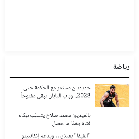
رياضة
حديديان مستمر مع الحكمة حتى
2028.. وباب اليابان يبقى مفتوحاً
بالفيديو: محمد صلاح يتسبّب ببكاء
فتاة وهذا ما حصل
"الفيفا" يعتذر… ويدعم إنفانتينو