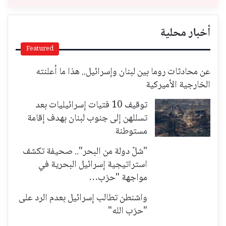
أخبار محلية
Featured
عن محادثات روما بين لبنان وإسرائيل.. هذا ما أعلنته
الخارجية الأميركية
توقيف 10 فتيات إسرائيليات بعد
تسللهن إلى جنوب لبنان بهدف إقامة
مستوطنة
"شلّ دولة من البحر".. صحيفة تكشف
استراتيجية إسرائيل البحرية في
مواجهة "حزب…
واشنطن تطالب إسرائيل بعدم الرد على
"حزب الله"