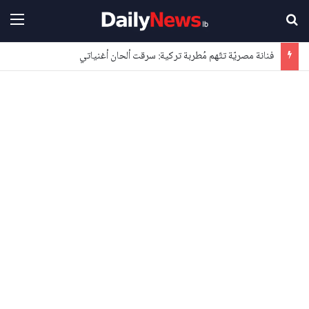
بحث عن
القا
فنانة مصريّة تتّهم مُطربة تركية: سرقت ألحان أغنياتي