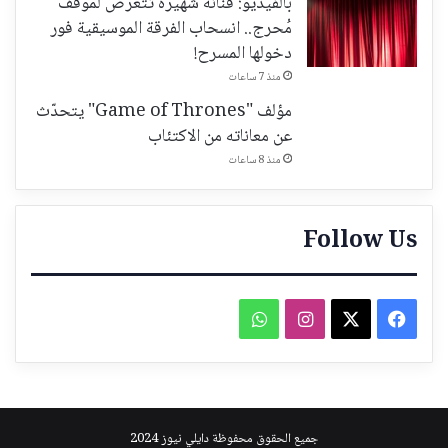
بالفيديو: فنانة شهيرة تتعرّض لموقف
مُحرج.. انسحاب الفرقة الموسيقية فور
دخولها المسرح!
منذ 7 ساعات
مؤلف "Game of Thrones" يتحدّث
عن معاناته من الاكتئاب
منذ 8 ساعات
Follow Us
فيسبوك
‫X
انستقرام
واتساب
جميع الحقوق محفوظة دايلي نيوز 2024