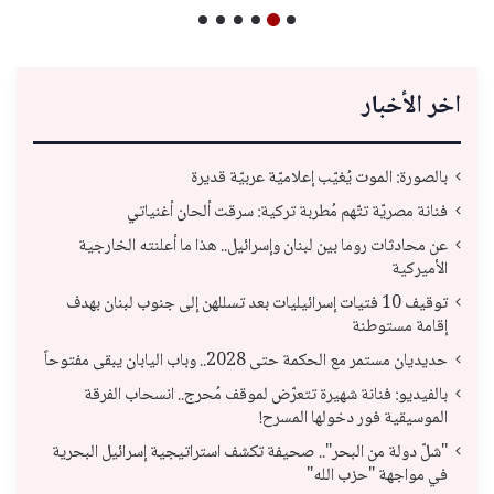
اخر الأخبار
بالصورة: الموت يُغيّب إعلاميّة عربيّة قديرة
فنانة مصريّة تتّهم مُطربة تركية: سرقت ألحان أغنياتي
عن محادثات روما بين لبنان وإسرائيل.. هذا ما أعلنته الخارجية
الأميركية
توقيف 10 فتيات إسرائيليات بعد تسللهن إلى جنوب لبنان بهدف
إقامة مستوطنة
حديديان مستمر مع الحكمة حتى 2028.. وباب اليابان يبقى مفتوحاً
بالفيديو: فنانة شهيرة تتعرّض لموقف مُحرج.. انسحاب الفرقة
الموسيقية فور دخولها المسرح!
"شلّ دولة من البحر".. صحيفة تكشف استراتيجية إسرائيل البحرية
في مواجهة "حزب الله"