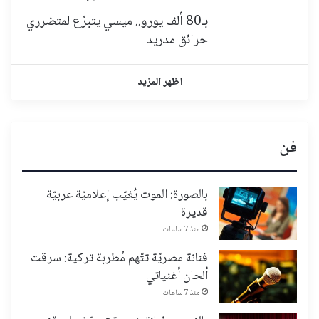
بـ80 ألف يورو.. ميسي يتبرّع لمتضرري
حرائق مدريد
اظهر المزيد
فن
بالصورة: الموت يُغيّب إعلاميّة عربيّة
قديرة
منذ 7 ساعات
فنانة مصريّة تتّهم مُطربة تركية: سرقت
ألحان أغنياتي
منذ 7 ساعات