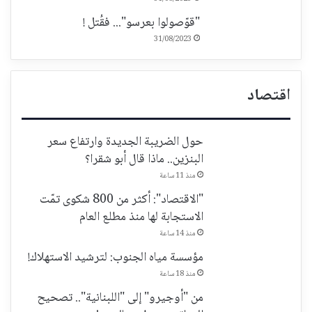
"قوّصولوا بعرسو"... فقُتل !
31/08/2023
اقتصاد
حول الضريبة الجديدة وارتفاع سعر
البنزين.. ماذا قال أبو شقرا؟
منذ 11 ساعة
"الاقتصاد": أكثر من 800 شكوى تمّت
الاستجابة لها منذ مطلع العام
منذ 14 ساعة
مؤسسة مياه الجنوب: لترشيد الاستهلاك!
منذ 18 ساعة
من "أوجيرو" إلى "اللبنانية".. تصحيح