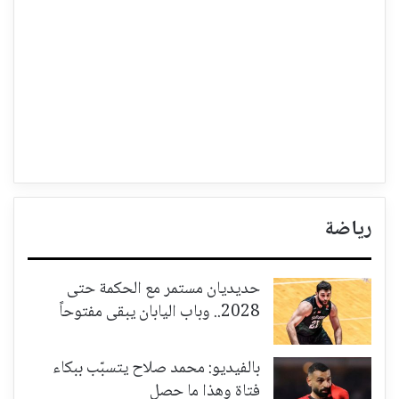
رياضة
حديديان مستمر مع الحكمة حتى
2028.. وباب اليابان يبقى مفتوحاً
بالفيديو: محمد صلاح يتسبّب ببكاء
فتاة وهذا ما حصل