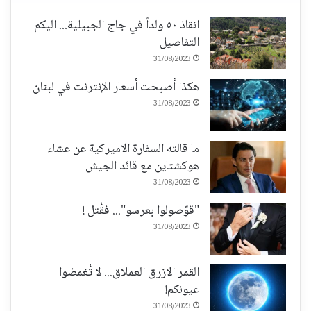
انقاذ ٥٠ ولداً في جاج الجبيلية... اليكم
التفاصيل
31/08/2023
هكذا أصبحت أسعار الإنترنت في لبنان
31/08/2023
ما قالته السفارة الاميركية عن عشاء
هوكشتاين مع قائد الجيش
31/08/2023
"قوّصولوا بعرسو"... فقُتل !
31/08/2023
القمر الازرق العملاق... لا تُغمضوا
عيونكم!
31/08/2023