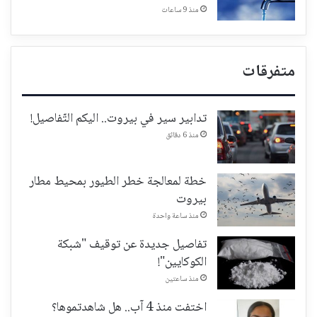
منذ 9 ساعات
متفرقات
تدابير سير في بيروت.. اليكم التّفاصيل!
منذ 6 دقائق
خطة لمعالجة خطر الطيور بمحيط مطار
بيروت
منذ ساعة واحدة
تفاصيل جديدة عن توقيف "شبكة
الكوكايين"!
منذ ساعتين
اختفت منذ 4 آب.. هل شاهدتموها؟