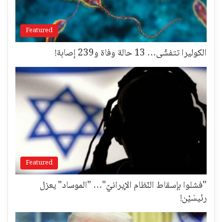
Featured
الكوليرا تتفشّى… 13 حالة وفاة و239 إصابة!
Featured
"فشلوا بإسقاط النّظام الإيرانيّ"… "الموساد" يعزل
رئيسَيْن!