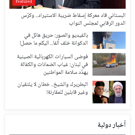
Featured
البستاني قاد معركة إسقاط ضريبة الاستيراد.. وكرّس
الدور الرقابي لمجلس النواب
بالفيديو والصور: حريق هائل في
الدكوانة خلف ألفا.. اليكم ما حصل!
فوضى السيارات الكهربائية الصينية
في لبنان: غياب الضمانات والكفالة
يهدّد سلامة المواطنين
البطريرك والشيخ.. خطان لا يلتقيان
وغير قابلين للمقارنة!
أخبار دولية