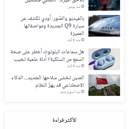
تُلاحق أميركا "ناشطي فلسطين"
منذ يومين
بالفيديو والصّور: أودي تكشف عن
سيارة Q9 الجديدة ومواصفاتها
المميزة
منذ 6 أيام
هل سماعات البلوتوث أخطر على صحة
السمع من السلكية؟ أدلة علمية تجيب
منذ 6 أيام
الصين تخشى سلاحها الجديد... الذكاء
الاصطناعي قد يهزّ النظام
منذ أسبوع واحد