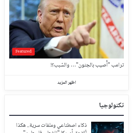
Featured
ترامب "أُصيب بالجنون"… والسّبب؟!
اظهر المزيد
تكنولوجيا
ذكاء اصطناعي وملفات سرية.. هكذا