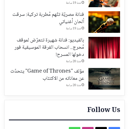
منذ 19 ساعة
فنانة مصريّة تتّهم مُطربة تركية: سرقت
ألحان أغنياتي
منذ 19 ساعة
بالفيديو: فنانة شهيرة تتعرّض لموقف
مُحرج.. انسحاب الفرقة الموسيقية فور
دخولها المسرح!
منذ 20 ساعة
مؤلف "Game of Thrones" يتحدّث
عن معاناته من الاكتئاب
منذ 20 ساعة
Follow Us