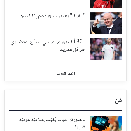
"الفيفا" يعتذر… ويدعم إنفانتينو
بـ80 ألف يورو.. ميسي يتبرّع لمتضرري
حرائق مدريد
اظهر المزيد
فن
بالصورة: الموت يُغيّب إعلاميّة عربيّة
قديرة