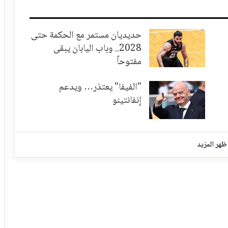
حديديان مستمر مع الحكمة حتى
2028.. وباب اليابان يبقى
مفتوحاً
"الفيفا" يعتذر… ويدعم
إنفانتينو
ظهر المزيد