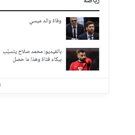
رياضة
وفاة والد ميسي
بالفيديو: محمد صلاح يتسبّب
ببكاء فتاة وهذا ما حصل
ا