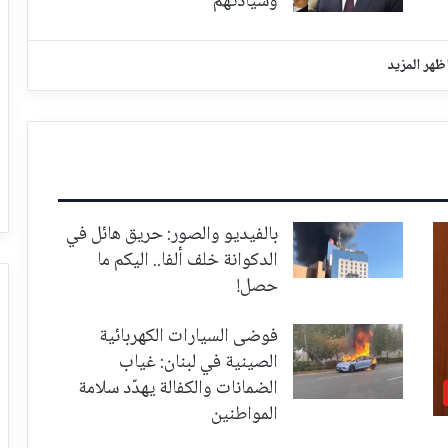
وسيادتهم
ظهر المزيد
بالفيديو والصور: حريق هائل في
الدكوانة خلف ألفا.. اليكم ما
حصل!
فوضى السيارات الكهربائية
الصينية في لبنان: غياب
الضمانات والكفالة يهدّد سلامة
المواطنين