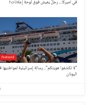
في أميركا... رجلٌ يعيش فوق لوحة إعلانات؟
Featured
"لا تكشفوا هويتكم".. رسالة إسرائيلية لمواطنيها ف
اليونان
ا