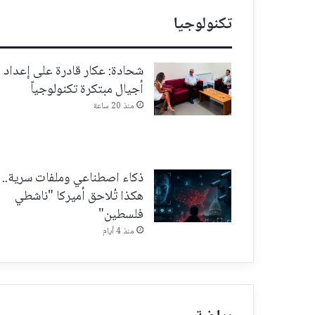
تكنولوجيا
شحادة: عكار قادرة على إعداد
أجيال مبتكرة تكنولوجياً
منذ 20 ساعة
ذكاء اصطناعي وملفات سرية..
هكذا تُلاحق أميركا "ناشطي
فلسطين"
منذ 4 أيام