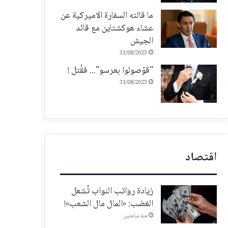
ما قالته السفارة الاميركية عن
عشاء هوكشتاين مع قائد
الجيش
31/08/2023
"قوّصولوا بعرسو"... فقُتل !
31/08/2023
اقتصاد
زيادة رواتب النواب تُشعل
الغضب: «المال مال الشعب»!
منذ ساعتين