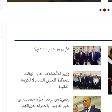
هل يزور عون دمشق؟
وزير الاتّصالات: حان الوقت
لنخطّط للجيل القادم لا للأزمة
المُقبلة
ريفي: من يريد أُخوّة حقيقية مع
جيرانه يبدأ باحترام حرياتهم