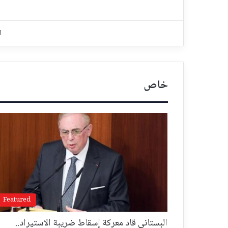
ا
خاص
Featured
البستاني قاد معركة إسقاط ضريبة الاستيراد..