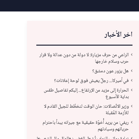
اخر الأخبار
الراعي من حرف مزيارة: لا دولة من دون عدالة ولا قرار
حرب وسلام خارجها
هل يزور عون دمشق؟
في أميركا... رجلٌ يعيش فوق لوحة إعلانات؟
الحرارة إلى مزيد من الإرتفاع... إليكم تفاصيل طقس
بداية الأسبوع
وزير الاتّصالات: حان الوقت لنخطّط للجيل القادم لا
للأزمة المُقبلة
وزير الاتّصالات: حان الوقت لنخطّط للجيل القادم لا
ريف
ريفي: من يريد أُخوّة حقيقية مع جيرانه يبدأ باحترام
حرياتهم وسيادتهم
للأزمة المُقبلة
باح
زيادة رواتب النواب تُشعل الغضب: «المال مال الشعب»!