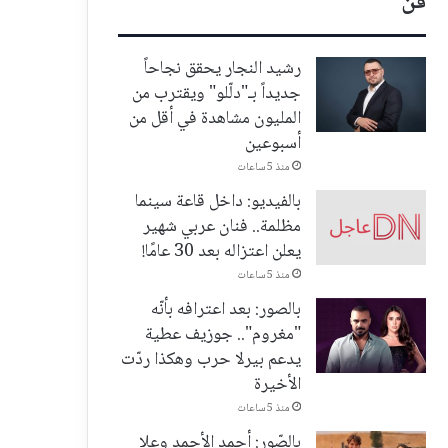
فن
رشيد النجار يحقق نجاحاً
جديداً بـ"دلّلو" ويقترب من
المليون مشاهدة في أقل من
أسبوعين
منذ 5 ساعات
بالفيديو: داخل قاعة سينما
مظلمة.. فنان عربي شهير
يعلن اعتزاله بعد 30 عامًا!
منذ 5 ساعات
بالصور: بعد اعترافه بأنّه
"مغروم".. جوزيف عطية
يدعم بيرلا حرب وهكذا ردّت
الأخيرة
منذ 5 ساعات
بالصّور: أحمد الأحمد وعلا