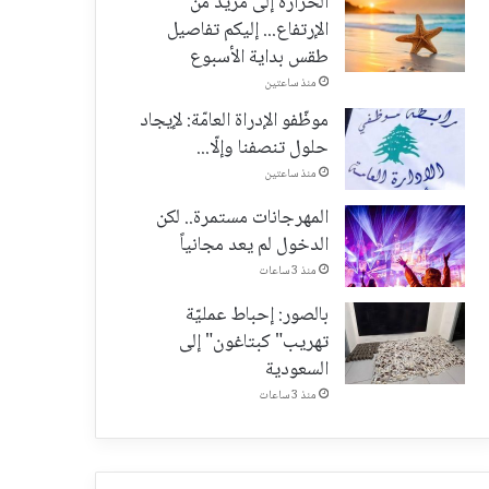
الحرارة إلى مزيد من
الإرتفاع... إليكم تفاصيل
طقس بداية الأسبوع
منذ ساعتين
موظّفو الإدراة العامّة: لإيجاد
حلول تنصفنا وإلّا...
منذ ساعتين
المهرجانات مستمرة.. لكن
الدخول لم يعد مجانياً
منذ 3 ساعات
بالصور: إحباط عمليّة
تهريب" كبتاغون" إلى
السعودية
منذ 3 ساعات