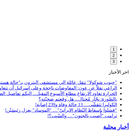
1
2
3
اخر الأخبار
"حبوب شوكولا" تنقل عائلة إلى مستشفى البترون بـ"حالة هستيري
الراعي نقلاً عن عون: المفاوضات ناجحة وعلى إسرائيل أن تتعاون 
الحرارة تعاود الارتفاع مطلع الأسبوع المقبل... إليكم تفاصيل ا
بالصّورة: نجّار مُحتال... هل وقعتم ضحيّته؟
الكوليرا تتفشّى… 13 حالة وفاة و239 إصابة!
"فشلوا بإسقاط النّظام الإيرانيّ"… "الموساد" يعزل رئيسَيْن!
ترامب "أُصيب بالجنون"… والسّبب؟!
أخبار محلية