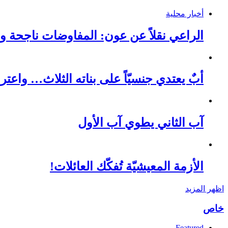
أخبار محلية
الراعي نقلاً عن عون: المفاوضات ناجحة وعل
أبٌ يعتدي جنسيّاً على بناته الثلاث… واعتر
آب الثاني يطوي آب الأول
الأزمة المعيشيّة تُفكّك العائلات!
اظهر المزيد
خاص
Featured