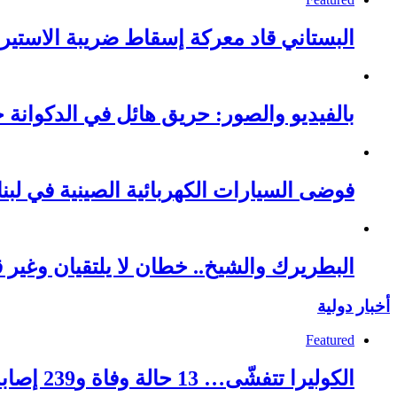
البستاني قاد معركة إسقاط ضريبة الاستيرا
بالفيديو والصور: حريق هائل في الدكوانة خ
فوضى السيارات الكهربائية الصينية في لبنا
البطريرك والشيخ.. خطان لا يلتقيان وغير قا
أخبار دولية
Featured
الكوليرا تتفشّى… 13 حالة وفاة و239 إصابة!