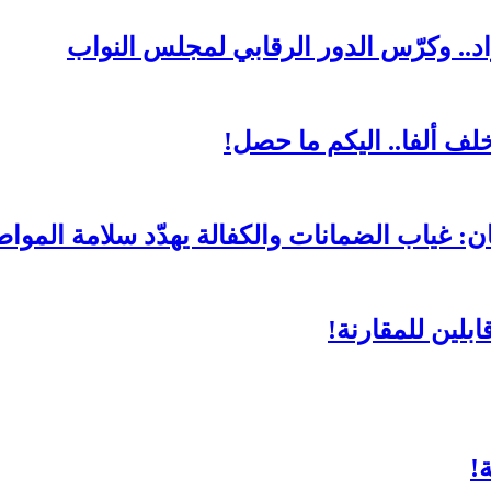
د.. وكرّس الدور الرقابي لمجلس النواب
لف ألفا.. اليكم ما حصل!
ن: غياب الضمانات والكفالة يهدّد سلامة المواط
بلين للمقارنة!