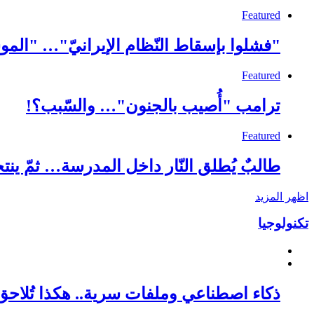
Featured
"فشلوا بإسقاط النّظام الإيرانيّ"… "الموس
Featured
ترامب "أُصيب بالجنون"… والسّبب؟!
Featured
طالبٌ يُطلق النّار داخل المدرسة… ثمّ ينت
اظهر المزيد
تكنولوجيا
ذكاء اصطناعي وملفات سرية.. هكذا تُلا