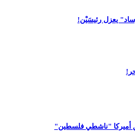
اد" يعزل رئيسَيْن!
حر!
حق أميركا "ناشطي فلسطين"