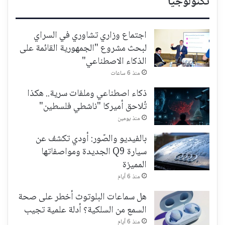
تكنولوجيا
اجتماع وزاري تشاوري في السراي
لبحث مشروع "الجمهورية القائمة على
الذكاء الاصطناعي"
منذ 6 ساعات
ذكاء اصطناعي وملفات سرية.. هكذا
تُلاحق أميركا "ناشطي فلسطين"
منذ يومين
بالفيديو والصّور: أودي تكشف عن
سيارة Q9 الجديدة ومواصفاتها
المميزة
منذ 6 أيام
هل سماعات البلوتوث أخطر على صحة
السمع من السلكية؟ أدلة علمية تجيب
منذ 6 أيام