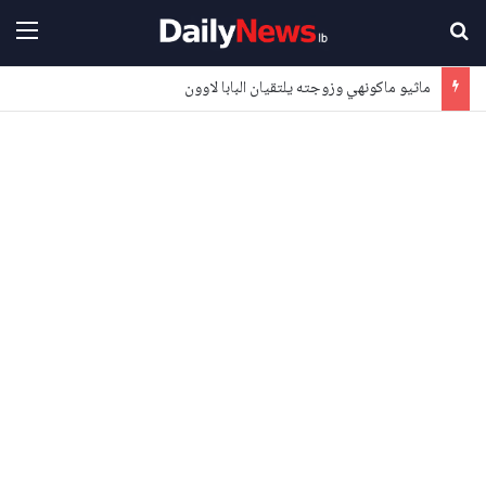
بحث عن
القا
ماثيو ماكونهي وزوجته يلتقيان البابا لاوون