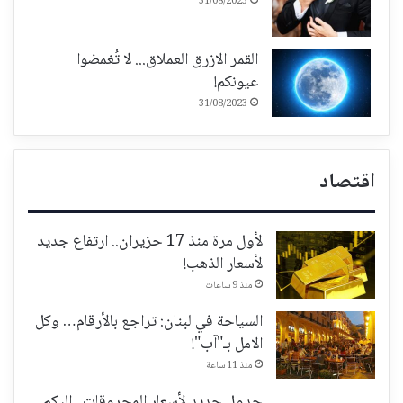
31/08/2023
القمر الازرق العملاق... لا تُغمضوا
عيونكم!
31/08/2023
اقتصاد
لأول مرة منذ 17 حزيران.. ارتفاع جديد
لأسعار الذهب!
منذ 9 ساعات
السياحة في لبنان: تراجع بالأرقام… وكل
الامل بـ"آب"!
منذ 11 ساعة
جدول جديد لأسعار المحروقات.. إليكم