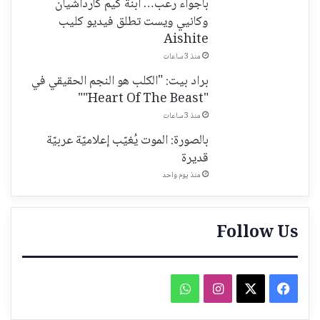
بأجواء رعب… ابنة كيم كارداشيان
وكانيي ويست تطلق فيديو كليب
Aishite
منذ 3 ساعات
براد بيت: "الكلب هو النجم الحقيقي في
"Heart Of The Beast""
منذ 3 ساعات
بالصورة: الموت يُغيّب إعلاميّة عربيّة
قديرة
منذ يوم واحد
Follow Us
فيسبوك
‫X
انستقرام
واتساب