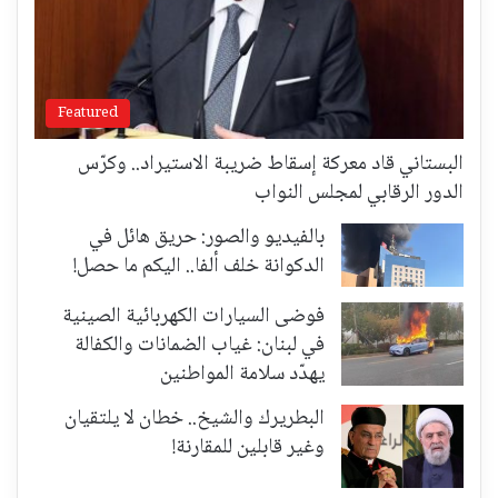
Featured
البستاني قاد معركة إسقاط ضريبة الاستيراد.. وكرّس
الدور الرقابي لمجلس النواب
بالفيديو والصور: حريق هائل في
الدكوانة خلف ألفا.. اليكم ما حصل!
فوضى السيارات الكهربائية الصينية
في لبنان: غياب الضمانات والكفالة
يهدّد سلامة المواطنين
البطريرك والشيخ.. خطان لا يلتقيان
وغير قابلين للمقارنة!