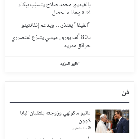
بالفيديو: محمد صلاح يتسبّب ببكاء
فتاة وهذا ما حصل
"الفيفا" يعتذر… ويدعم إنفانتينو
بـ80 ألف يورو.. ميسي يتبرّع لمتضرري
حرائق مدريد
اظهر المزيد
فن
ماثيو ماكونهي وزوجته يلتقيان البابا
لاوون
منذ ساعتين