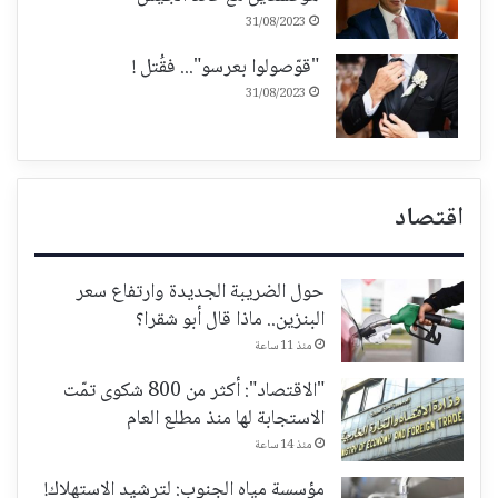
31/08/2023
"قوّصولوا بعرسو"... فقُتل !
31/08/2023
اقتصاد
حول الضريبة الجديدة وارتفاع سعر
البنزين.. ماذا قال أبو شقرا؟
منذ 11 ساعة
"الاقتصاد": أكثر من 800 شكوى تمّت
الاستجابة لها منذ مطلع العام
منذ 14 ساعة
مؤسسة مياه الجنوب: لترشيد الاستهلاك!