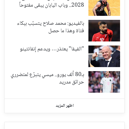
2028.. وباب اليابان يبقى مفتوحاً
بالفيديو: محمد صلاح يتسبّب ببكاء
فتاة وهذا ما حصل
"الفيفا" يعتذر… ويدعم إنفانتينو
بـ80 ألف يورو.. ميسي يتبرّع لمتضرري
حرائق مدريد
اظهر المزيد