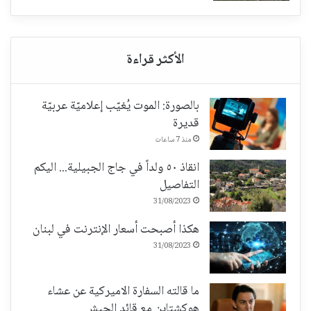
بالصورة: الموت يُغيّب إعلاميّة عربيّة
قديرة
منذ 7 ساعات
انقاذ ٥٠ ولداً في جاج الجبيلية... اليكم
التفاصيل
31/08/2023
هكذا أصبحت أسعار الإنترنت في لبنان
31/08/2023
ما قالته السفارة الاميركية عن عشاء
هوكشتاين مع قائد الجيش