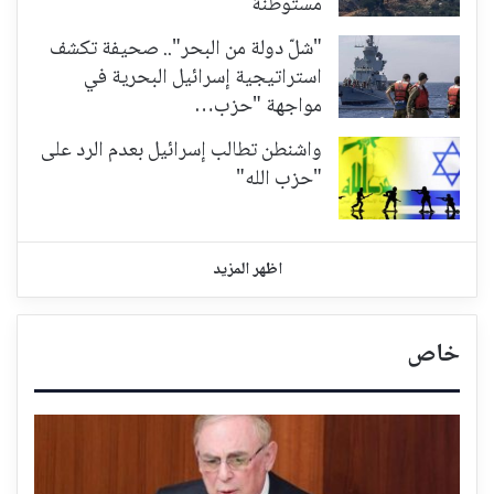
مستوطنة
"شلّ دولة من البحر".. صحيفة تكشف
استراتيجية إسرائيل البحرية في
مواجهة "حزب…
واشنطن تطالب إسرائيل بعدم الرد على
"حزب الله"
اظهر المزيد
خاص