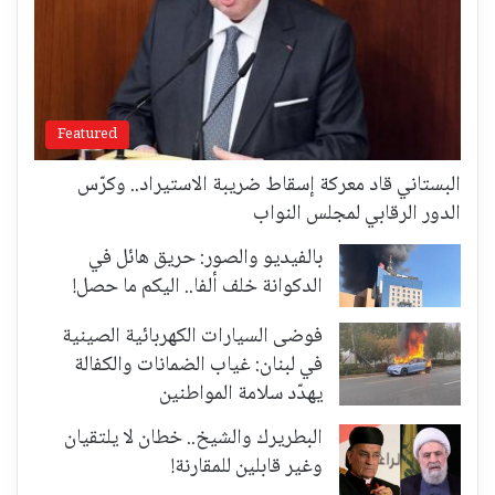
Featured
البستاني قاد معركة إسقاط ضريبة الاستيراد.. وكرّس
الدور الرقابي لمجلس النواب
بالفيديو والصور: حريق هائل في
الدكوانة خلف ألفا.. اليكم ما حصل!
فوضى السيارات الكهربائية الصينية
في لبنان: غياب الضمانات والكفالة
يهدّد سلامة المواطنين
البطريرك والشيخ.. خطان لا يلتقيان
وغير قابلين للمقارنة!