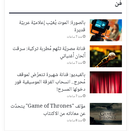
فن
بالصورة: الموت يُغيّب إعلاميّة عربيّة
قديرة
منذ 7 ساعات
فنانة مصريّة تتّهم مُطربة تركية: سرقت
ألحان أغنياتي
منذ 7 ساعات
بالفيديو: فنانة شهيرة تتعرّض لموقف
مُحرج.. انسحاب الفرقة الموسيقية فور
دخولها المسرح!
منذ 7 ساعات
مؤلف "Game of Thrones" يتحدّث
عن معاناته من الاكتئاب
منذ 8 ساعات