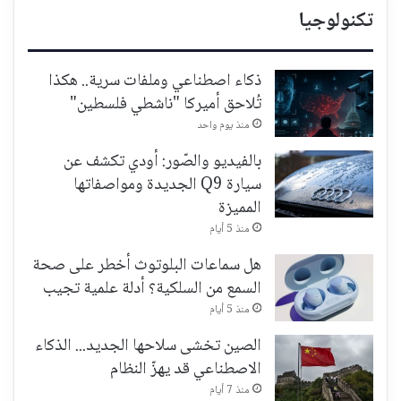
تكنولوجيا
ذكاء اصطناعي وملفات سرية.. هكذا
تُلاحق أميركا "ناشطي فلسطين"
منذ يوم واحد
بالفيديو والصّور: أودي تكشف عن
سيارة Q9 الجديدة ومواصفاتها
المميزة
منذ 5 أيام
هل سماعات البلوتوث أخطر على صحة
السمع من السلكية؟ أدلة علمية تجيب
منذ 5 أيام
الصين تخشى سلاحها الجديد... الذكاء
الاصطناعي قد يهزّ النظام
منذ 7 أيام