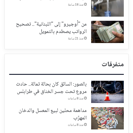
منذ 18 ساعة
من "أوجيرو" إلى "اللبنانية".. تصحيح
الرواتب يصطدم بالتمويل
منذ 21 ساعة
متفرقات
بالصور: السائق كان بحالة ثمالة.. حادث
مروع تحت جسر الخناق في طرابلس
منذ 8 ساعات
مداهمة محلين لبيع المعسل والدخان
المهرّب
منذ 8 ساعات