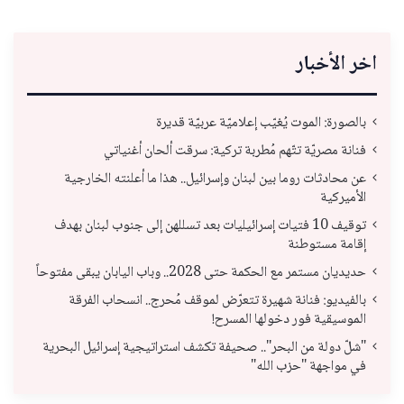
اخر الأخبار
بالصورة: الموت يُغيّب إعلاميّة عربيّة قديرة
فنانة مصريّة تتّهم مُطربة تركية: سرقت ألحان أغنياتي
عن محادثات روما بين لبنان وإسرائيل.. هذا ما أعلنته الخارجية
الأميركية
توقيف 10 فتيات إسرائيليات بعد تسللهن إلى جنوب لبنان بهدف
إقامة مستوطنة
حديديان مستمر مع الحكمة حتى 2028.. وباب اليابان يبقى مفتوحاً
بالفيديو: فنانة شهيرة تتعرّض لموقف مُحرج.. انسحاب الفرقة
الموسيقية فور دخولها المسرح!
"شلّ دولة من البحر".. صحيفة تكشف استراتيجية إسرائيل البحرية
في مواجهة "حزب الله"