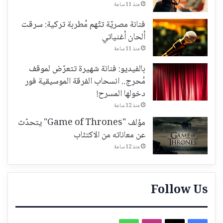
منذ 11 ساعة
فنانة مصريّة تتّهم مُطربة تركية: سرقت
ألحان أغنياتي
منذ 11 ساعة
بالفيديو: فنانة شهيرة تتعرّض لموقف
مُحرج.. انسحاب الفرقة الموسيقية فور
دخولها المسرح!
منذ 12 ساعة
مؤلف "Game of Thrones" يتحدّث
عن معاناته من الاكتئاب
منذ 12 ساعة
Follow Us