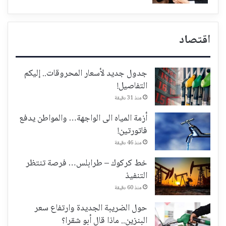
اقتصاد
جدول جديد لأسعار المحروقات.. إليكم
التفاصيل!
منذ 31 دقيقة
أزمة المياه الى الواجهة… والمواطن يدفع
فاتورتين!
منذ 46 دقيقة
خط كركوك – طرابلس… فرصة تنتظر
التنفيذ
منذ 60 دقيقة
حول الضريبة الجديدة وارتفاع سعر
البنزين.. ماذا قال أبو شقرا؟