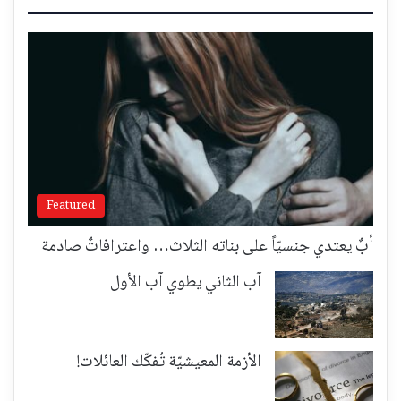
Featured
أبٌ يعتدي جنسيّاً على بناته الثلاث… واعترافاتٌ صادمة
آب الثاني يطوي آب الأول
الأزمة المعيشيّة تُفكّك العائلات!