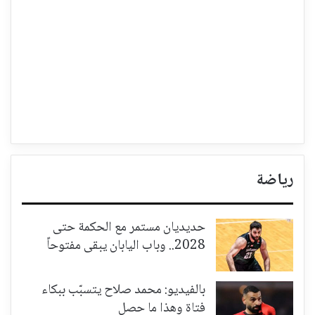
رياضة
حديديان مستمر مع الحكمة حتى
2028.. وباب اليابان يبقى مفتوحاً
بالفيديو: محمد صلاح يتسبّب ببكاء
فتاة وهذا ما حصل