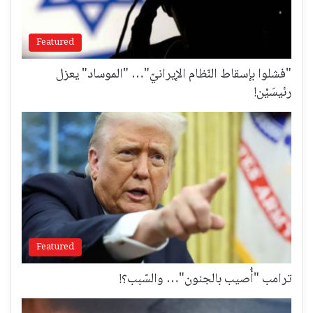
Featured
"فشلوا بإسقاط النّظام الإيرانيّ"… "الموساد" يعزل
رئيسَيْن!
Featured
ترامب "أُصيب بالجنون"… والسّبب؟!