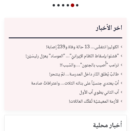
اخر الأخبار
الكوليرا تتفشّى… 13 حالة وفاة و239 إصابة!
"فشلوا بإسقاط النّظام الإيرانيّ"… "الموساد" يعزل رئيسَيْن!
ترامب "أُصيب بالجنون"… والسّبب؟!
طالبٌ يُطلق النّار داخل المدرسة… ثمّ ينتحر!
أبٌ يعتدي جنسيّاً على بناته الثلاث… واعترافاتٌ صادمة
آب الثاني يطوي آب الأول
الأزمة المعيشيّة تُفكّك العائلات!
أخبار محلية