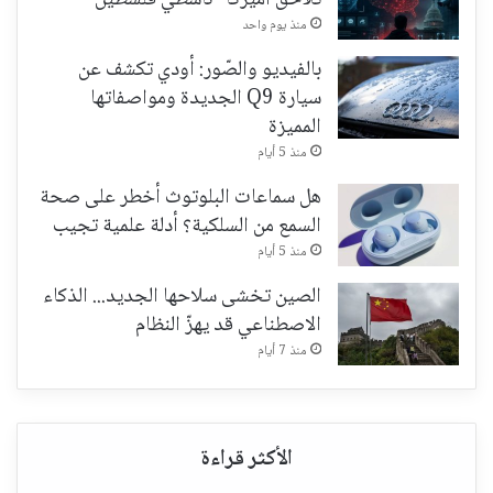
تُلاحق أميركا "ناشطي فلسطين"
منذ يوم واحد
بالفيديو والصّور: أودي تكشف عن
سيارة Q9 الجديدة ومواصفاتها
المميزة
منذ 5 أيام
هل سماعات البلوتوث أخطر على صحة
السمع من السلكية؟ أدلة علمية تجيب
منذ 5 أيام
الصين تخشى سلاحها الجديد... الذكاء
الاصطناعي قد يهزّ النظام
منذ 7 أيام