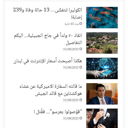
الكوليرا تتفشّى… 13 حالة وفاة و239
إصابة!
منذ 41 ثانية
انقاذ ٥٠ ولداً في جاج الجبيلية... اليكم
التفاصيل
31/08/2023
هكذا أصبحت أسعار الإنترنت في لبنان
31/08/2023
ما قالته السفارة الاميركية عن عشاء
هوكشتاين مع قائد الجيش
31/08/2023
"قوّصولوا بعرسو"... فقُتل !
31/08/2023