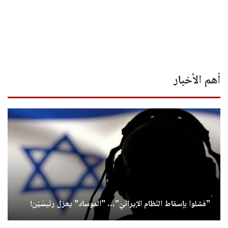
أهم الأخبار
"فشلوا بإسقاط النّظام الإيرانيّ"… "الموساد" يعزل رئيسَيْن!