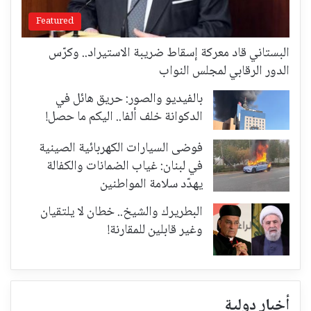
Featured
البستاني قاد معركة إسقاط ضريبة الاستيراد.. وكرّس
الدور الرقابي لمجلس النواب
بالفيديو والصور: حريق هائل في
الدكوانة خلف ألفا.. اليكم ما حصل!
فوضى السيارات الكهربائية الصينية
في لبنان: غياب الضمانات والكفالة
يهدّد سلامة المواطنين
البطريرك والشيخ.. خطان لا يلتقيان
وغير قابلين للمقارنة!
أخبار دولية