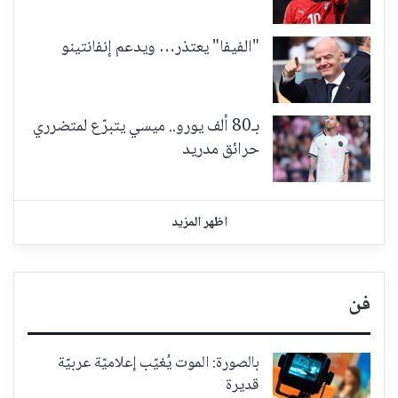
"الفيفا" يعتذر… ويدعم إنفانتينو
بـ80 ألف يورو.. ميسي يتبرّع لمتضرري
حرائق مدريد
اظهر المزيد
فن
بالصورة: الموت يُغيّب إعلاميّة عربيّة
قديرة