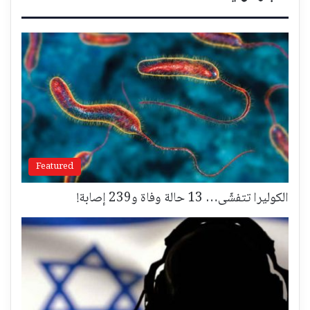
Featured
الكوليرا تتفشّى… 13 حالة وفاة و239 إصابة!