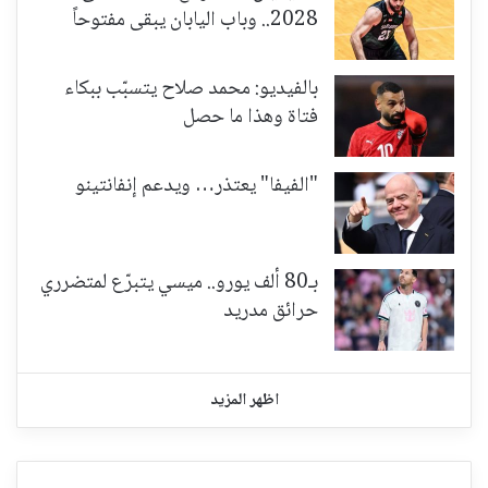
2028.. وباب اليابان يبقى مفتوحاً
بالفيديو: محمد صلاح يتسبّب ببكاء
فتاة وهذا ما حصل
"الفيفا" يعتذر… ويدعم إنفانتينو
بـ80 ألف يورو.. ميسي يتبرّع لمتضرري
حرائق مدريد
اظهر المزيد