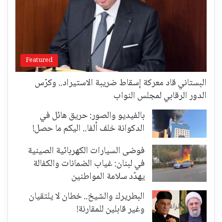
Featured
البستاني قاد معركة إسقاط ضريبة الاستيراد.. وكرّس
الدور الرقابي لمجلس النواب
بالفيديو والصور: حريق هائل في
الدكوانة خلف ألفا.. اليكم ما حصل!
فوضى السيارات الكهربائية الصينية
في لبنان: غياب الضمانات والكفالة
يهدّد سلامة المواطنين
البطريرك والشيخ.. خطان لا يلتقيان
وغير قابلين للمقارنة!