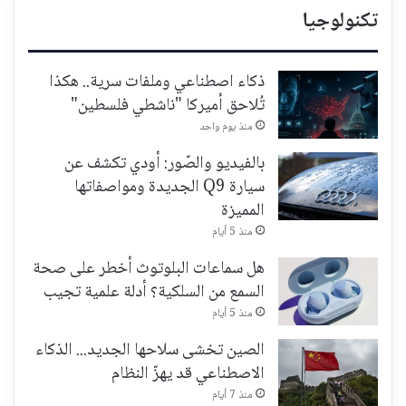
تكنولوجيا
ذكاء اصطناعي وملفات سرية.. هكذا
تُلاحق أميركا "ناشطي فلسطين"
منذ يوم واحد
بالفيديو والصّور: أودي تكشف عن
سيارة Q9 الجديدة ومواصفاتها
المميزة
منذ 5 أيام
هل سماعات البلوتوث أخطر على صحة
السمع من السلكية؟ أدلة علمية تجيب
منذ 5 أيام
الصين تخشى سلاحها الجديد... الذكاء
الاصطناعي قد يهزّ النظام
منذ 7 أيام