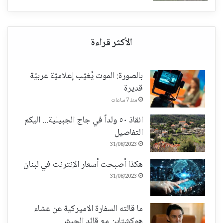
بالصورة: الموت يُغيّب إعلاميّة عربيّة
قديرة
منذ 7 ساعات
انقاذ ٥٠ ولداً في جاج الجبيلية... اليكم
التفاصيل
31/08/2023
هكذا أصبحت أسعار الإنترنت في لبنان
31/08/2023
ما قالته السفارة الاميركية عن عشاء
هوكشتاين مع قائد الجيش