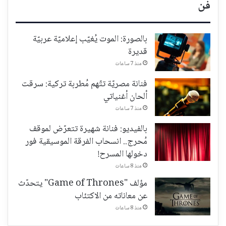
فن
بالصورة: الموت يُغيّب إعلاميّة عربيّة
قديرة
منذ 7 ساعات
فنانة مصريّة تتّهم مُطربة تركية: سرقت
ألحان أغنياتي
منذ 7 ساعات
بالفيديو: فنانة شهيرة تتعرّض لموقف
مُحرج.. انسحاب الفرقة الموسيقية فور
دخولها المسرح!
منذ 8 ساعات
مؤلف "Game of Thrones" يتحدّث
عن معاناته من الاكتئاب
منذ 8 ساعات