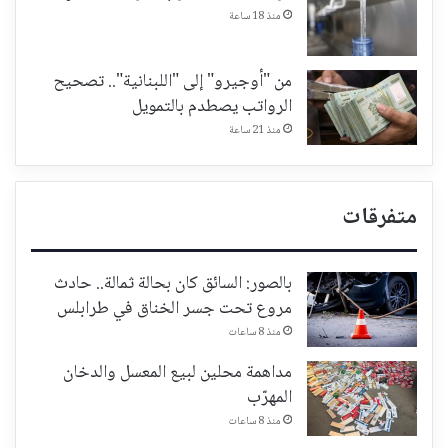
منذ 18 ساعة
من "أوجيرو" إلى "اللبنانية".. تصحيح
الرواتب يصطدم بالتمويل
منذ 21 ساعة
متفرقات
بالصور: السائق كان بحالة ثمالة.. حادث
مروع تحت جسر الخناق في طرابلس
منذ 8 ساعات
مداهمة محلين لبيع المعسل والدخان
المهرّب
منذ 8 ساعات