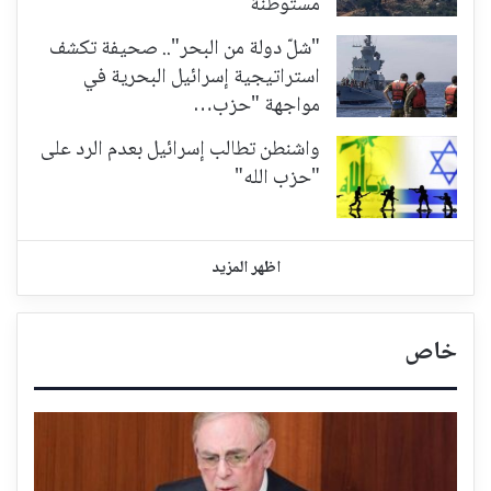
مستوطنة
"شلّ دولة من البحر".. صحيفة تكشف
استراتيجية إسرائيل البحرية في
مواجهة "حزب…
واشنطن تطالب إسرائيل بعدم الرد على
"حزب الله"
اظهر المزيد
خاص