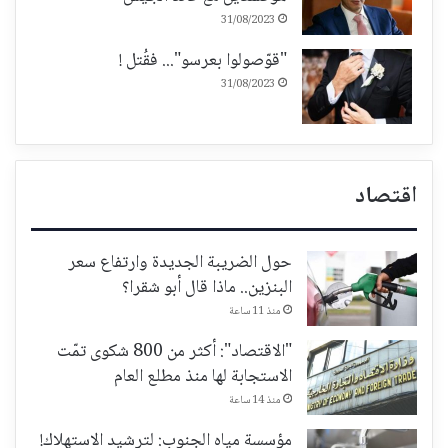
31/08/2023
"قوّصولوا بعرسو"... فقُتل !
31/08/2023
اقتصاد
حول الضريبة الجديدة وارتفاع سعر
البنزين.. ماذا قال أبو شقرا؟
منذ 11 ساعة
"الاقتصاد": أكثر من 800 شكوى تمّت
الاستجابة لها منذ مطلع العام
منذ 14 ساعة
مؤسسة مياه الجنوب: لترشيد الاستهلاك!