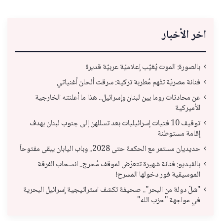
اخر الأخبار
بالصورة: الموت يُغيّب إعلاميّة عربيّة قديرة
فنانة مصريّة تتّهم مُطربة تركية: سرقت ألحان أغنياتي
عن محادثات روما بين لبنان وإسرائيل.. هذا ما أعلنته الخارجية
الأميركية
توقيف 10 فتيات إسرائيليات بعد تسللهن إلى جنوب لبنان بهدف
إقامة مستوطنة
حديديان مستمر مع الحكمة حتى 2028.. وباب اليابان يبقى مفتوحاً
بالفيديو: فنانة شهيرة تتعرّض لموقف مُحرج.. انسحاب الفرقة
الموسيقية فور دخولها المسرح!
"شلّ دولة من البحر".. صحيفة تكشف استراتيجية إسرائيل البحرية
في مواجهة "حزب الله"