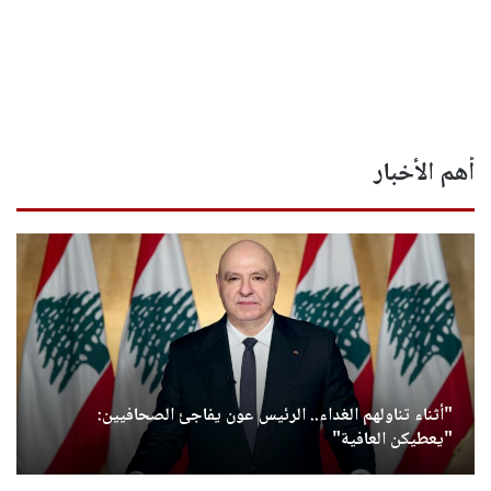
أهم الأخبار
"أثناء تناولهم الغداء.. الرئيس عون يفاجئ الصحافيين:
"يعطيكن العافية"