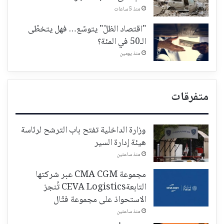
منذ 5 ساعات
"اقتصاد الظلّ" يتوسّع… فهل يتخطّى
الـ50 في المئة؟
منذ يومين
متفرقات
وزارة الداخلية تفتح باب الترشح لرئاسة
هيئة إدارة السير
منذ ساعتين
مجموعة CMA CGM عبر شركتها
التابعةCEVA Logistics تُنجز
الاستحواذ على مجموعة فتّال
منذ ساعتين