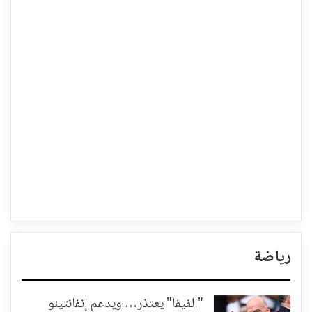
رياضة
"الفيفا" يعتذر… ويدعم إنفانتينو