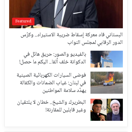
Featured
البستاني قاد معركة إسقاط ضريبة الاستيراد.. وكرّس
الدور الرقابي لمجلس النواب
بالفيديو والصور: حريق هائل في
الدكوانة خلف ألفا.. اليكم ما حصل!
فوضى السيارات الكهربائية الصينية
في لبنان: غياب الضمانات والكفالة
يهدّد سلامة المواطنين
البطريرك والشيخ.. خطان لا يلتقيان
وغير قابلين للمقارنة!