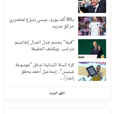
بـ80 ألف يورو.. ميسي يتبرّع لمتضرري
حرائق مدريد
"فيفا" يحسم جدل اتصال إنفانتينو
بترامب.. ويكشف الحقيقة
كرة السلة اللبنانية تدخل "موسوعة
غينيس".. إسماعيل أحمد يحقق
إنجازاً…
اظهر المزيد