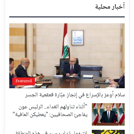
أخبار محلية
Featured
سلام أوعز بالإسراع في إنجاز عبّارة قعقعية الجسر
"أثناء تناولهم الغداء.. الرئيس عون
يفاجئ الصحافيين: "يعطيكن العافية"
انتبهوا.. تدابير سير في هذه المنطقة