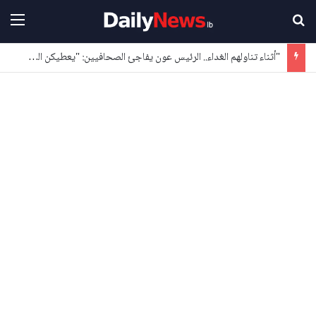
بحث عن
القا
"أثناء تناولهم الغداء.. الرئيس عون يفاجئ الصحافيين: "يعطيكن العافية"