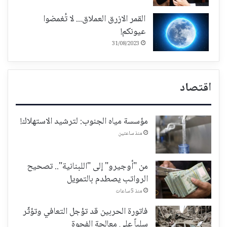
القمر الازرق العملاق... لا تُغمضوا
عيونكم!
31/08/2023
اقتصاد
مؤسسة مياه الجنوب: لترشيد الاستهلاك!
منذ ساعتين
من "أوجيرو" إلى "اللبنانية".. تصحيح
الرواتب يصطدم بالتمويل
منذ 5 ساعات
فاتورة الحربين قد تؤجل التعافي وتؤثّر
سلباً على معالجة الفجوة