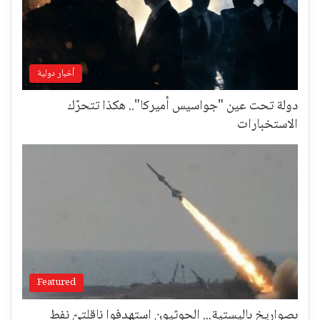
أخبار دولية
دولة تحت عين "جواسيس أميركا".. هكذا تتحرّك
الاستخبارات
Featured
بصواريخ باليستية... الحوثيون استهدفوا ناقلتيّ نفط