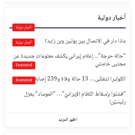
أخبار دولية
أخبار دولية
ماذا دار في الاتصال بين بوتين وبن زايد؟
أخبار دولية
"حالة حرجة"... إعلام إيراني يكشف معلومات جديدة عن
مجتبى خامنئي
Featured
الكوليرا تتفشّى… 13 حالة وفاة و239 إصابة!
Featured
"فشلوا بإسقاط النّظام الإيرانيّ"… "الموساد" يعزل
رئيسَيْن!
اظهر المزيد