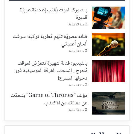
بالصورة: الموت يُغيّب إعلاميّة عربيّة
قديرة
منذ 23 ساعة
فنانة مصريّة تتّهم مُطربة تركية: سرقت
ألحان أغنياتي
منذ 23 ساعة
بالفيديو: فنانة شهيرة تتعرّض لموقف
مُحرج.. انسحاب الفرقة الموسيقية فور
دخولها المسرح!
منذ 23 ساعة
مؤلف "Game of Thrones" يتحدّث
عن معاناته من الاكتئاب
منذ 23 ساعة