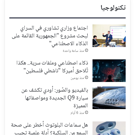
تكنولوجيا
اجتماع وزاري تشاوري في السراي
لبحث مشروع "الجمهورية القائمة على
الذكاء الاصطناعي"
منذ ساعة واحدة
ذكاء اصطناعي وملفات سرية.. هكذا
تُلاحق أميركا "ناشطي فلسطين"
منذ يومين
بالفيديو والصّور: أودي تكشف عن
سيارة Q9 الجديدة ومواصفاتها
المميزة
منذ 6 أيام
هل سماعات البلوتوث أخطر على صحة
السمع من السلكية؟ أدلة علمية تجيب