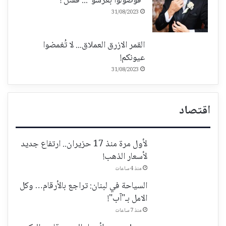
"قوّصولوا بعرسو"... فقُتل !
31/08/2023
القمر الازرق العملاق... لا تُغمضوا
عيونكم!
31/08/2023
اقتصاد
لأول مرة منذ 17 حزيران.. ارتفاع جديد
لأسعار الذهب!
منذ 4 ساعات
السياحة في لبنان: تراجع بالأرقام… وكل
الامل بـ"آب"!
منذ 7 ساعات