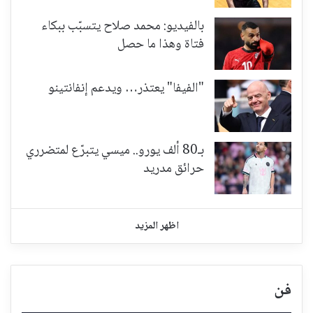
بالفيديو: محمد صلاح يتسبّب ببكاء
فتاة وهذا ما حصل
"الفيفا" يعتذر… ويدعم إنفانتينو
بـ80 ألف يورو.. ميسي يتبرّع لمتضرري
حرائق مدريد
اظهر المزيد
فن