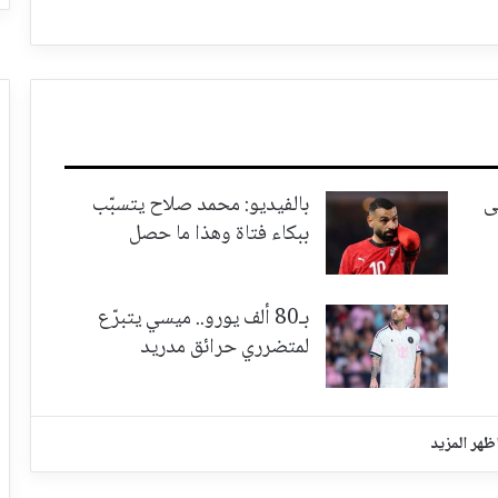
ى
بالفيديو: محمد صلاح يتسبّب
ببكاء فتاة وهذا ما حصل
بـ80 ألف يورو.. ميسي يتبرّع
لمتضرري حرائق مدريد
ظهر المزيد