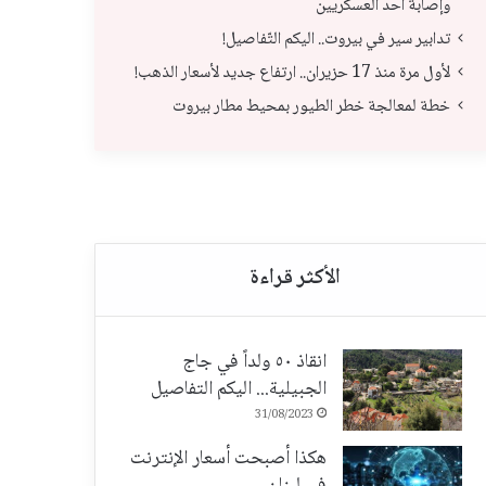
وإصابة أحد العسكريين
تدابير سير في بيروت.. اليكم التّفاصيل!
لأول مرة منذ 17 حزيران.. ارتفاع جديد لأسعار الذهب!
خطة لمعالجة خطر الطيور بمحيط مطار بيروت
تدابير سير في بيروت.. اليكم التّفاصيل!
الذ
انقاذ ٥٠ ولداً في جاج
الجبيلية... اليكم التفاصيل
31/08/2023
هكذا أصبحت أسعار الإنترنت
في لبنان