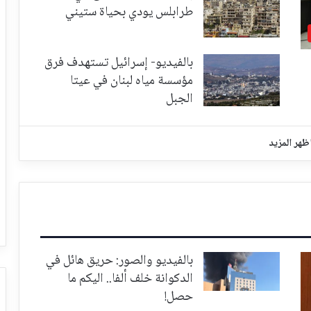
طرابلس يودي بحياة ستيني
بالفيديو- إسرائيل تستهدف فرق
مؤسسة مياه لبنان في عيتا
الجبل
ظهر المزيد
بالفيديو والصور: حريق هائل في
الدكوانة خلف ألفا.. اليكم ما
حصل!