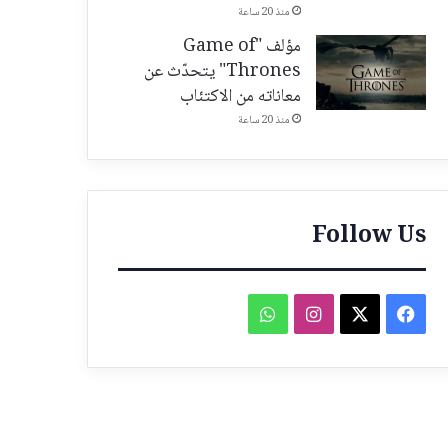
منذ 20 ساعة
مؤلف "Game of
Thrones" يتحدّث عن
معاناته من الاكتئاب
منذ 20 ساعة
Follow Us
فيسبوك
‫X
انستقرام
واتساب