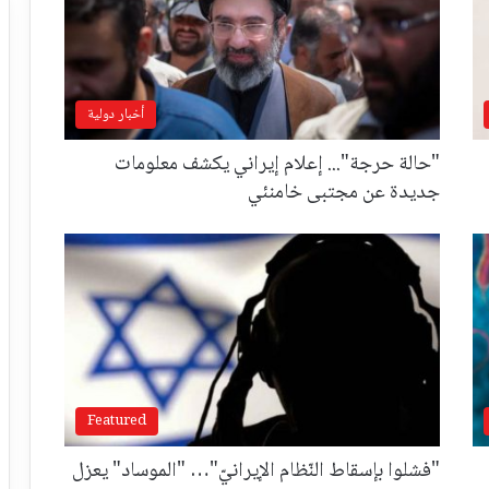
أخبار دولية
"حالة حرجة"... إعلام إيراني يكشف معلومات
جديدة عن مجتبى خامنئي
Featured
"فشلوا بإسقاط النّظام الإيرانيّ"… "الموساد" يعزل