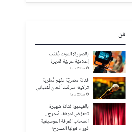
فن
بالصورة: الموت يُغيّب
إعلاميّة عربيّة قديرة
منذ 20 ساعة
فنانة مصريّة تتّهم مُطربة
تركية: سرقت ألحان أغنياتي
منذ 20 ساعة
بالفيديو: فنانة شهيرة
تتعرّض لموقف مُحرج..
انسحاب الفرقة الموسيقية
فور دخولها المسرح!