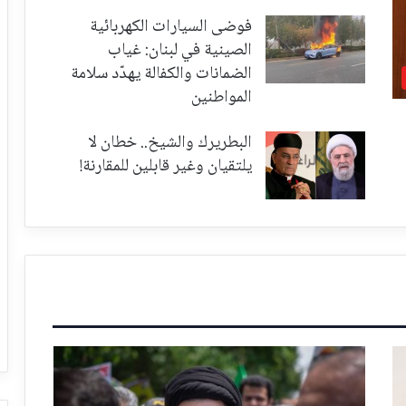
فوضى السيارات الكهربائية
الصينية في لبنان: غياب
الضمانات والكفالة يهدّد سلامة
المواطنين
البطريرك والشيخ.. خطان لا
يلتقيان وغير قابلين للمقارنة!