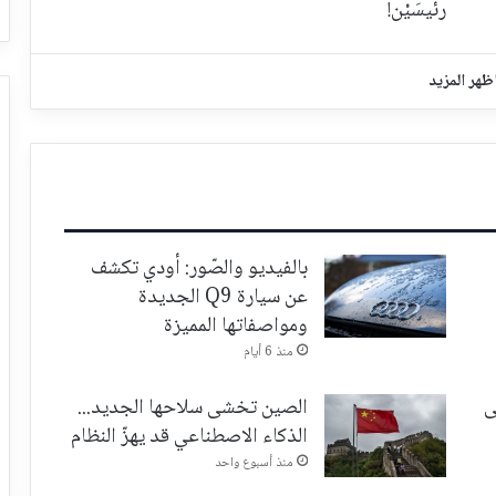
رئيسَيْن!
ظهر المزيد
بالفيديو والصّور: أودي تكشف
عن سيارة Q9 الجديدة
ومواصفاتها المميزة
منذ 6 أيام
ى
الصين تخشى سلاحها الجديد...
الذكاء الاصطناعي قد يهزّ النظام
منذ أسبوع واحد