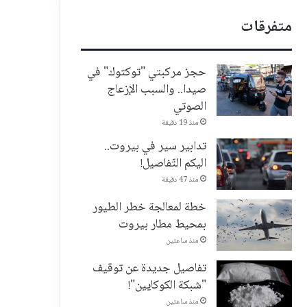
متفرقات
حجز مركبتي "توكتوك" في
صيدا.. والسبب الإزعاج
الصوتي
منذ 19 دقيقة
تدابير سير في بيروت..
اليكم التّفاصيل!
منذ 47 دقيقة
خطة لمعالجة خطر الطيور
بمحيط مطار بيروت
منذ ساعتين
تفاصيل جديدة عن توقيف
"شبكة الكوكايين"!
منذ ساعتين