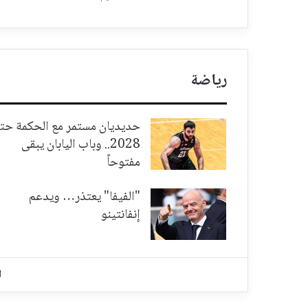
رياضة
حديديان مستمر مع الحكمة حت
2028.. وباب اليابان يبقى
مفتوحاً
"الفيفا" يعتذر… ويدعم
إنفانتينو
ا