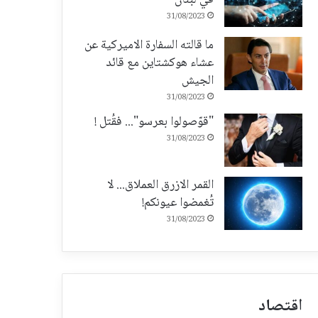
31/08/2023
ما قالته السفارة الاميركية عن
عشاء هوكشتاين مع قائد
الجيش
31/08/2023
"قوّصولوا بعرسو"... فقُتل !
31/08/2023
القمر الازرق العملاق... لا
تُغمضوا عيونكم!
31/08/2023
اقتصاد