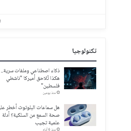
ا
تكنولوجيا
ذكاء اصطناعي وملفات سرية..
هكذا تُلاحق أميركا "ناشطي
فلسطين"
منذ يومين
هل سماعات البلوتوث أخطر عل
صحة السمع من السلكية؟ أدلة
علمية تجيب
منذ 6 أيام