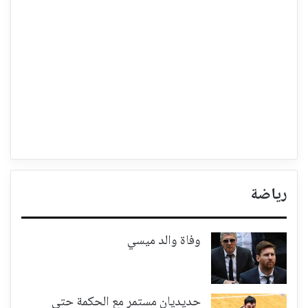
رياضة
وفاة والد ميسي
حديديان مستمر مع الحكمة حتى