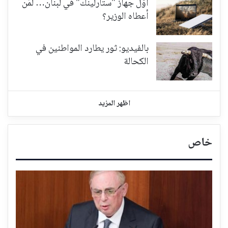
أوّل جهاز "ستارلينك" في لبنان… لمَن
أعطاه الوزير؟
بالفيديو: ثور يطارد المواطنين في
الكحالة
اظهر المزيد
خاص