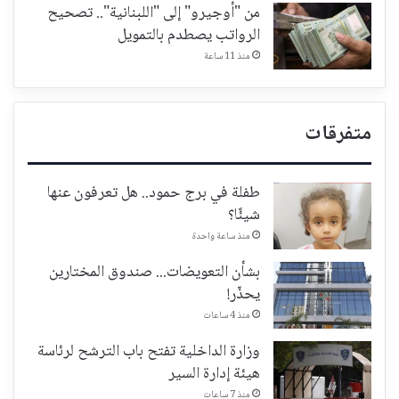
من "أوجيرو" إلى "اللبنانية".. تصحيح
الرواتب يصطدم بالتمويل
منذ 11 ساعة
متفرقات
طفلة في برج حمود.. هل تعرفون عنها
شيئًا؟
منذ ساعة واحدة
بشأن التعويضات... صندوق المختارين
يحذّر!
منذ 4 ساعات
وزارة الداخلية تفتح باب الترشح لرئاسة
هيئة إدارة السير
منذ 7 ساعات