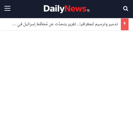
بحث عن
القا
تدمير وترسيم للجغرافيا... تقرير يتحدّث عن مُخطّط إسرائيل في جنوب لبنان