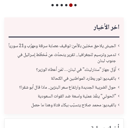
اخر الأخبار
الجيش يلاحق مخلين بالأمن: توقيف عصابة سرقة ومهرّب و21 سورياً
تدمير وترسيم للجغرافيا... تقرير يتحدّث عن مُخطّط إسرائيل في
جنوب لبنان
أوّل جهاز "ستارلينك" في لبنان… لمَن أعطاه الوزير؟
بالفيديو: ثور يطارد المواطنين في الكحالة
حول الضريبة الجديدة وارتفاع سعر البنزين.. ماذا قال أبو شقرا؟
"الحوثي" ينفّذ عملية واسعة ضد القوات السعودية
بالفيديو: محمد صلاح يتسبّب ببكاء فتاة وهذا ما حصل