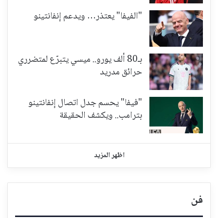
"الفيفا" يعتذر… ويدعم إنفانتينو
بـ80 ألف يورو.. ميسي يتبرّع لمتضرري
حرائق مدريد
"فيفا" يحسم جدل اتصال إنفانتينو
بترامب.. ويكشف الحقيقة
اظهر المزيد
فن