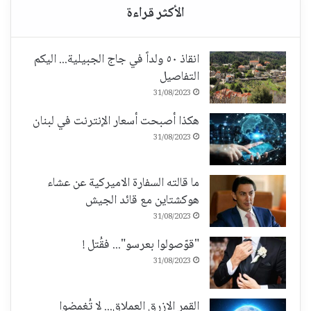
انقاذ ٥٠ ولداً في جاج الجبيلية... اليكم
التفاصيل
31/08/2023
هكذا أصبحت أسعار الإنترنت في لبنان
31/08/2023
ما قالته السفارة الاميركية عن عشاء
هوكشتاين مع قائد الجيش
31/08/2023
"قوّصولوا بعرسو"... فقُتل !
31/08/2023
القمر الازرق العملاق... لا تُغمضوا