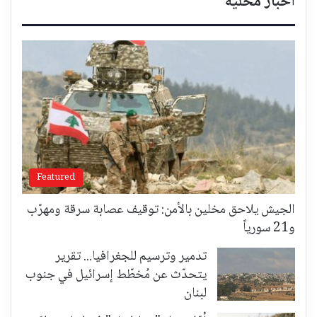
أخبار محلية
Featured
الجيش يلاحق مخلين بالأمن: توقيف عصابة سرقة ومهرّب
و21 سورياً
تدمير وترسيم للجغرافيا... تقرير
يتحدّث عن مُخطّط إسرائيل في جنوب
لبنان