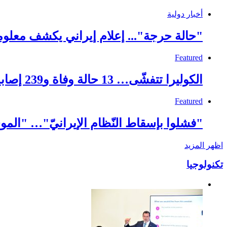
أخبار دولية
"حالة حرجة"... إعلام إيراني يكشف معلو
Featured
الكوليرا تتفشّى… 13 حالة وفاة و239 إصابة!
Featured
"فشلوا بإسقاط النّظام الإيرانيّ"… "الموس
اظهر المزيد
تكنولوجيا