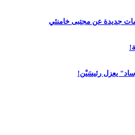
مات جديدة عن مجتبى خامنئي
اد" يعزل رئيسَيْن!