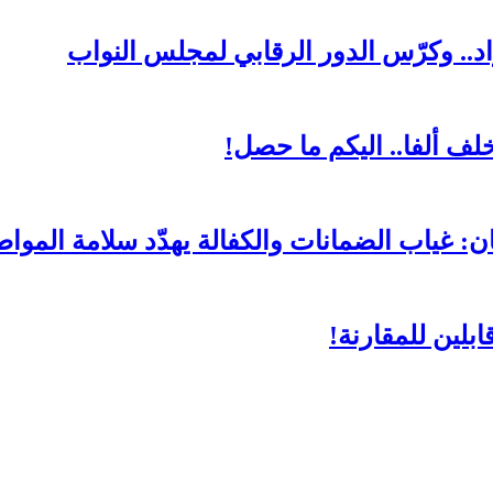
د.. وكرّس الدور الرقابي لمجلس النواب
لف ألفا.. اليكم ما حصل!
ن: غياب الضمانات والكفالة يهدّد سلامة المواط
بلين للمقارنة!