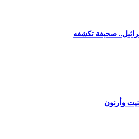
رائيل.. صحيفة تكشفه
يت وأرنون