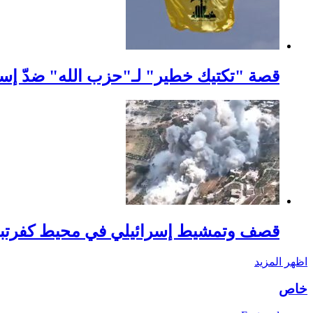
قصة "تكتيك خطير" لـ"حزب الله" ضدّ إس
قصف وتمشيط إسرائيلي في محيط كفرتبن
اظهر المزيد
خاص