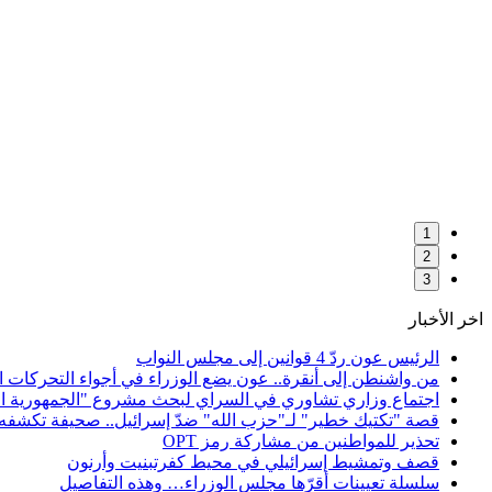
1
2
3
اخر الأخبار
الرئيس عون ردّ 4 قوانين إلى مجلس النواب
من واشنطن إلى أنقرة.. عون يضع الوزراء في أجواء التحركات ال
اجتماع وزاري تشاوري في السراي لبحث مشروع "الجمهورية الق
قصة "تكتيك خطير" لـ"حزب الله" ضدّ إسرائيل.. صحيفة تكشفه
تحذير للمواطنين من مشاركة رمز OPT
قصف وتمشيط إسرائيلي في محيط كفرتبنيت وأرنون
سلسلة تعيينات أقرّها مجلس الوزراء… وهذه التفاصيل