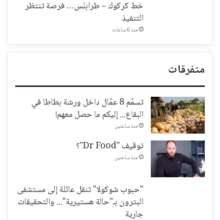
خط كركوك – طرابلس… فرصة تنتظر
التنفيذ
منذ 6 ساعات
متفرقات
تسمّم 8 عمّال داخل ورشة بطاطا في
البقاع... إليكم ما حصل معهم!
منذ ساعتين
توقيف "Dr Food"؟
منذ ساعتين
"حبوب شوكولا" تنقل عائلة إلى مستشفى
البترون بـ"حالة هستيرية"... والتحقيقات
جارية