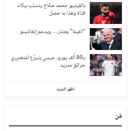
بالفيديو: محمد صلاح يتسبّب ببكاء
فتاة وهذا ما حصل
"الفيفا" يعتذر… ويدعم إنفانتينو
بـ80 ألف يورو.. ميسي يتبرّع لمتضرري
حرائق مدريد
اظهر المزيد
فن