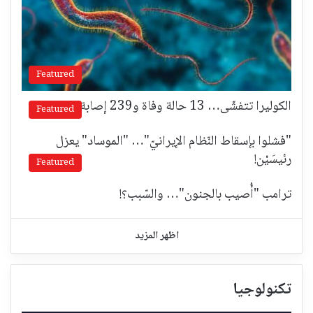
Featured
الكوليرا تتفشّى… 13 حالة وفاة و239 إصابة!
Featured
"فشلوا بإسقاط النّظام الإيرانيّ"… "الموساد" يعزل
رئيسَيْن!
Featured
ترامب "أُصيب بالجنون"… والسّبب؟!
اظهر المزيد
تكنولوجيا