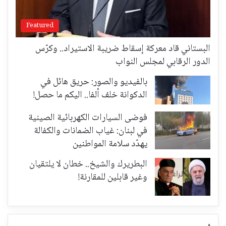
Featured
البستاني قاد معركة إسقاط ضريبة الاستيراد.. وكرّس
الدور الرقابي لمجلس النواب
بالفيديو والصور: حريق هائل في
الدكوانة خلف ألفا.. اليكم ما حصل!
فوضى السيارات الكهربائية الصينية
في لبنان: غياب الضمانات والكفالة
يهدّد سلامة المواطنين
البطريرك والشيخ.. خطان لا يلتقيان
وغير قابلين للمقارنة!