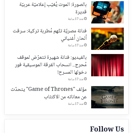
بالصورة: الموت يُغيّب إعلاميّة عربيّة
قديرة
منذ 17 ساعة
فنانة مصريّة تتّهم مُطربة تركية: سرقت
ألحان أغنياتي
منذ 17 ساعة
بالفيديو: فنانة شهيرة تتعرّض لموقف
مُحرج.. انسحاب الفرقة الموسيقية فور
دخولها المسرح!
منذ 17 ساعة
مؤلف "Game of Thrones" يتحدّث
عن معاناته من الاكتئاب
منذ 17 ساعة
Follow Us