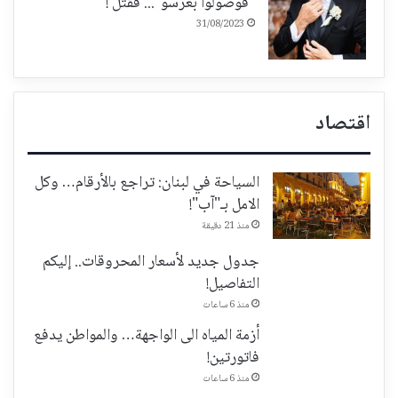
"قوّصولوا بعرسو"... فقُتل !
31/08/2023
اقتصاد
السياحة في لبنان: تراجع بالأرقام… وكل
الامل بـ"آب"!
منذ 21 دقيقة
جدول جديد لأسعار المحروقات.. إليكم
التفاصيل!
منذ 6 ساعات
أزمة المياه الى الواجهة… والمواطن يدفع
فاتورتين!
منذ 6 ساعات