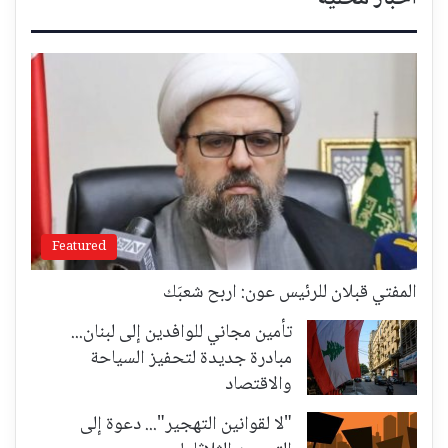
Featured
المفتي قبلان للرئيس عون: اربح شعبَك
تأمين مجاني للوافدين إلى لبنان...
مبادرة جديدة لتحفيز السياحة
والاقتصاد
"لا لقوانين التهجير"... دعوة إلى