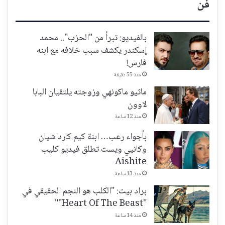
فن
بالفيديو: تبرأ من "الحزب".. محمد
إسكندر يكشف سبب خلافه مع ابنه
فارس!
منذ 55 دقيقة
ماثيو ماكونهي وزوجته يلتقيان البابا
لاوون
منذ 12 ساعة
بأجواء رعب… ابنة كيم كارداشيان
وكانيي ويست تطلق فيديو كليب
Aishite
منذ 13 ساعة
براد بيت: "الكلب هو النجم الحقيقي في
"Heart Of The Beast""
منذ 14 ساعة