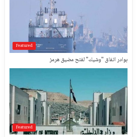
Featured
بوادر اتفاق "وشيك" لفتح مضيق هرمز
Featured