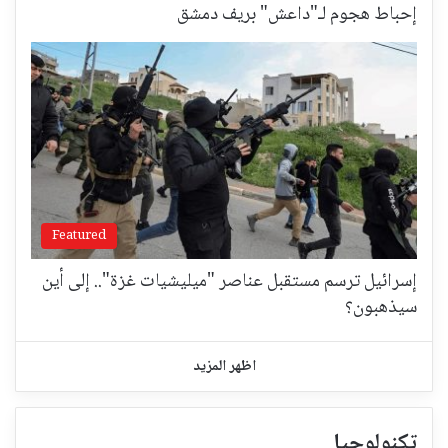
إحباط هجوم لـ"داعش" بريف دمشق
Featured
إسرائيل ترسم مستقبل عناصر "ميليشيات غزة".. إلى أين
سيذهبون؟
اظهر المزيد
تكنولوجيا