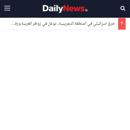
بحث عن
القا
خرق اسرائيلي في المنطقة التجريبية.. توغل في زوطر الغربية ورفع ساتر ترابي