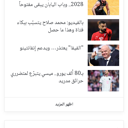
2028.. وباب اليابان يبقى مفتوحاً
بالفيديو: محمد صلاح يتسبّب ببكاء
فتاة وهذا ما حصل
"الفيفا" يعتذر… ويدعم إنفانتينو
بـ80 ألف يورو.. ميسي يتبرّع لمتضرري
حرائق مدريد
اظهر المزيد