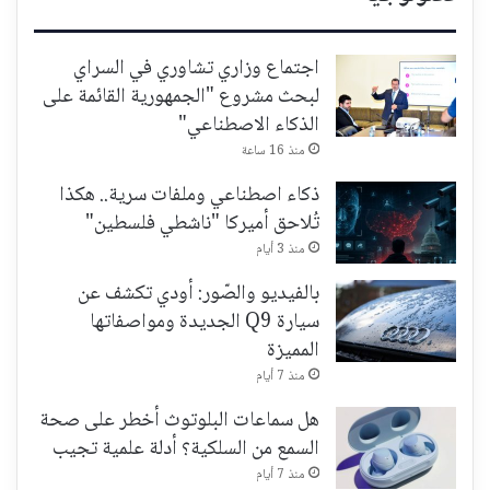
اجتماع وزاري تشاوري في السراي
لبحث مشروع "الجمهورية القائمة على
الذكاء الاصطناعي"
منذ 16 ساعة
ذكاء اصطناعي وملفات سرية.. هكذا
تُلاحق أميركا "ناشطي فلسطين"
منذ 3 أيام
بالفيديو والصّور: أودي تكشف عن
سيارة Q9 الجديدة ومواصفاتها
المميزة
منذ 7 أيام
هل سماعات البلوتوث أخطر على صحة
السمع من السلكية؟ أدلة علمية تجيب
منذ 7 أيام