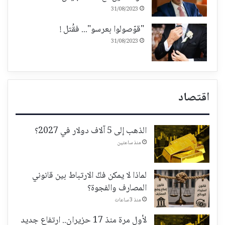
31/08/2023
"قوّصولوا بعرسو"... فقُتل !
31/08/2023
اقتصاد
الذهب إلى 5 آلاف دولار في 2027؟
منذ ساعتين
لماذا لا يمكن فكّ الارتباط بين قانوني
المصارف والفجوة؟
منذ 3 ساعات
لأول مرة منذ 17 حزيران.. ارتفاع جديد