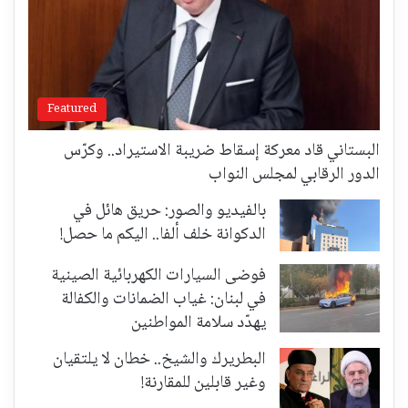
Featured
البستاني قاد معركة إسقاط ضريبة الاستيراد.. وكرّس
الدور الرقابي لمجلس النواب
بالفيديو والصور: حريق هائل في
الدكوانة خلف ألفا.. اليكم ما حصل!
فوضى السيارات الكهربائية الصينية
في لبنان: غياب الضمانات والكفالة
يهدّد سلامة المواطنين
البطريرك والشيخ.. خطان لا يلتقيان
وغير قابلين للمقارنة!