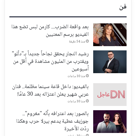
فن
بعد واقعة الضرب... كارمن لبس تضع هذا
الفيديو برسم المعنيين
منذ 54 دقيقة
رشيد النجار يحقق نجاحاً جديداً بـ"دلّلو"
ويقترب من المليون مشاهدة في أقل من
أسبوعين
منذ 10 ساعات
بالفيديو: داخل قاعة سينما مظلمة.. فنان
عربي شهير يعلن اعتزاله بعد 30 عامًا!
منذ 10 ساعات
بالصور: بعد اعترافه بأنّه "مغروم"..
جوزيف عطية يدعم بيرلا حرب وهكذا
ردّت الأخيرة