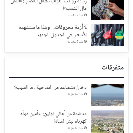
زيادة رواتب النواب تُشعل الغضب: «المال
مال الشعب»!
منذ 7 ساعات
لا أزمة محروقات... وهذا ما ستشهده
الأسعار في الجدول الجديد
منذ 7 ساعات
متفرقات
دخانٌ متصاعد من الضاحية.. ما السبب؟
منذ 47 دقيقة
مناشدة من أهالي تولين: لتأمين مولّد
كهرباء لبئر المياه!
منذ 49 دقيقة