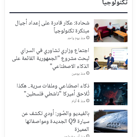
تكنولوجيا
شحادة: عكار قادرة على إعداد أجيال
مبتكرة تكنولوجياً
منذ يوم واحد
اجتماع وزاري تشاوري في السراي
لبحث مشروع "الجمهورية القائمة على
الذكاء الاصطناعي"
منذ يومين
ذكاء اصطناعي وملفات سرية.. هكذا
تُلاحق أميركا "ناشطي فلسطين"
منذ 4 أيام
بالفيديو والصّور: أودي تكشف عن
سيارة Q9 الجديدة ومواصفاتها
المميزة
منذ أسبوع واحد