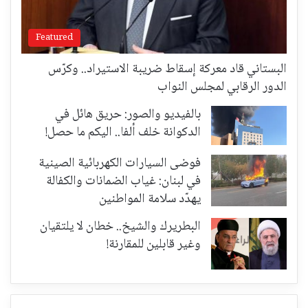
Featured
البستاني قاد معركة إسقاط ضريبة الاستيراد.. وكرّس
الدور الرقابي لمجلس النواب
بالفيديو والصور: حريق هائل في
الدكوانة خلف ألفا.. اليكم ما حصل!
فوضى السيارات الكهربائية الصينية
في لبنان: غياب الضمانات والكفالة
يهدّد سلامة المواطنين
البطريرك والشيخ.. خطان لا يلتقيان
وغير قابلين للمقارنة!