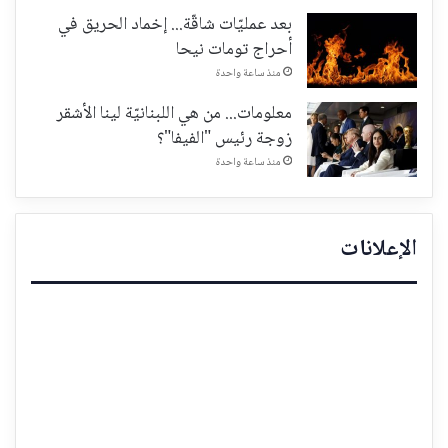
بعد عمليّات شاقّة... إخماد الحريق في
أحراج تومات نيحا
منذ ساعة واحدة
معلومات... من هي اللبنانيّة لينا الأشقر
زوجة رئيس "الفيفا"؟
منذ ساعة واحدة
الإعلانات