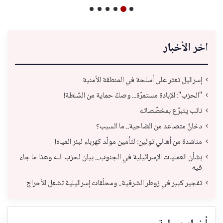
اخر الأخبار
إسرائيل تعثر على أسلحة في المنطقة الأمنية
"الحزب": الإبادة مستمرّة... وصكّ حماية من السّلطة!
نائب يتبرّع بمخصّصاته
دخانٌ متصاعد من الضاحية.. ما السبب؟
مناشدة من أهالي تولين: لتأمين مولّد كهرباء لبئر المياه!
بشأن العمليات الإسرائيلية في الجنوب... بيان لحزب الله وهذا ما جاء
فيه
تفجير كبير في زوطر الشرقية.. ومحلّقات إسرائيلية تشعل الأحراج