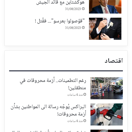
هوكشتاين مع قائد الجيش
31/08/2023
"قوّصولوا بعرسو"... فقُتل !
31/08/2023
اقتصاد
رغم التطمينات.. أزمة محروقات في
منطقتَين!
منذ 4 ساعات
البراكس يُوجّه رسالة الى المواطنين بشأن
أزمة محروقات!
منذ 4 ساعات