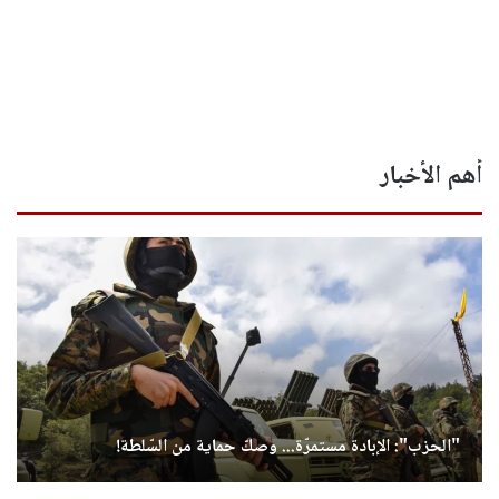
أهم الأخبار
"الحزب": الإبادة مستمرّة... وصكّ حماية من السّلطة!