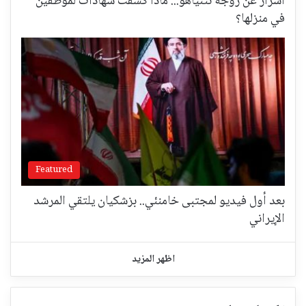
أسرارٌ عن زوجة نتنياهو... ماذا كشفت شهادات لموظفين
في منزلها؟
Featured
بعد أول فيديو لمجتبى خامنئي.. بزشكيان يلتقي المرشد
الإيراني
اظهر المزيد