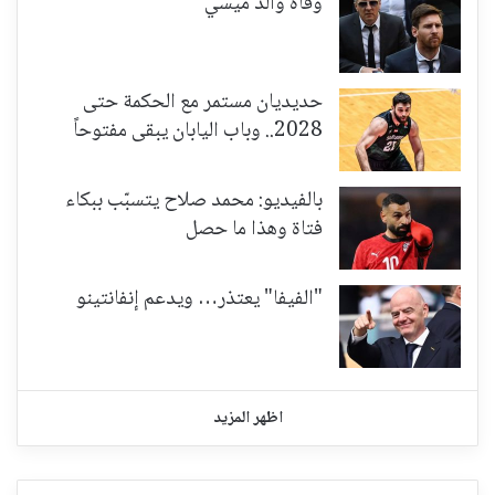
وفاة والد ميسي
حديديان مستمر مع الحكمة حتى
2028.. وباب اليابان يبقى مفتوحاً
بالفيديو: محمد صلاح يتسبّب ببكاء
فتاة وهذا ما حصل
"الفيفا" يعتذر… ويدعم إنفانتينو
اظهر المزيد