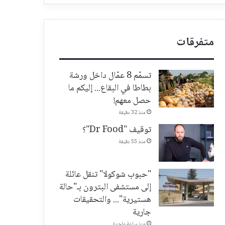
متفرقات
تسمّم 8 عمّال داخل ورشة
بطاطا في البقاع... إليكم ما
حصل معهم!
منذ 32 دقيقة
توقيف "Dr Food"؟
منذ 55 دقيقة
"حبوب شوكولا" تنقل عائلة
إلى مستشفى البترون بـ"حالة
هستيرية"... والتحقيقات
جارية
منذ ساعة واحدة