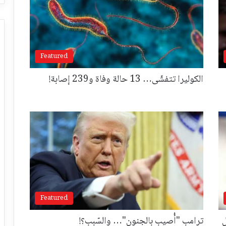
Featured
الكوليرا تتفشّى… 13 حالة وفاة و239 إصابة!
Featured
ل
ترامب "أُصيب بالجنون"… والسّبب؟!