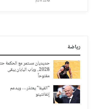
منذ 6 أيام
رياضة
حديديان مستمر مع الحكمة حت
2028.. وباب اليابان يبقى
مفتوحاً
"الفيفا" يعتذر… ويدعم
إنفانتينو