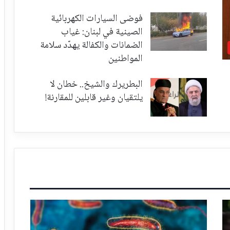
فوضى السيارات الكهربائية
الصينية في لبنان: غياب
الضمانات والكفالة يهدّد سلامة
المواطنين
البطريرك والشيخ.. خطان لا
يلتقيان وغير قابلين للمقارنة!