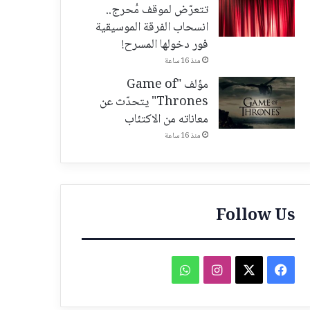
تتعرّض لموقف مُحرج..
انسحاب الفرقة الموسيقية
فور دخولها المسرح!
منذ 16 ساعة
مؤلف "Game of
Thrones" يتحدّث عن
معاناته من الاكتئاب
منذ 16 ساعة
Follow Us
فيسبوك
‫X
انستقرام
واتساب