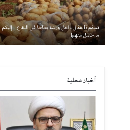
تسمّم 8 عمّال داخل ورشة بطاطا في البقاع... إليكم
ما حصل معهم!
أخبار محلية