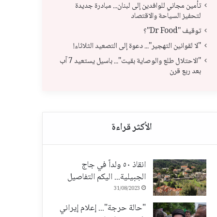
تأمين مجاني للوافدين إلى لبنان... مبادرة جديدة
لتحفيز السياحة والاقتصاد
توقيف "Dr Food"؟
"لا لقوانين التهجير"... دعوة إلى التصعيد الثلاثاء!
توقيف "Dr Food"؟
"لا
"الاحتلال طلع والوصاية بقيت"... باسيل يستعيد 7 آب
بعد ربع قرن
انقاذ ٥٠ ولداً في جاج
الجبيلية... اليكم التفاصيل
31/08/2023
"حالة حرجة"... إعلام إيراني