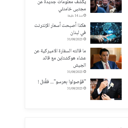
يكشف معلومات جديدة عن
مجتبى خامنئي
منذ 14 دقيقة
هكذا أصبحت أسعار الإنترنت
في لبنان
31/08/2023
ما قالته السفارة الاميركية عن
عشاء هوكشتاين مع قائد
الجيش
31/08/2023
"قوّصولوا بعرسو"... فقُتل !
31/08/2023