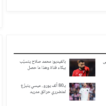
ى
بالفيديو: محمد صلاح يتسبّب
ببكاء فتاة وهذا ما حصل
بـ80 ألف يورو.. ميسي يتبرّع
لمتضرري حرائق مدريد