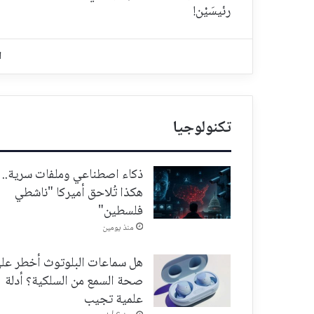
رئيسَيْن!
ا
تكنولوجيا
ذكاء اصطناعي وملفات سرية..
هكذا تُلاحق أميركا "ناشطي
فلسطين"
منذ يومين
هل سماعات البلوتوث أخطر عل
صحة السمع من السلكية؟ أدلة
علمية تجيب