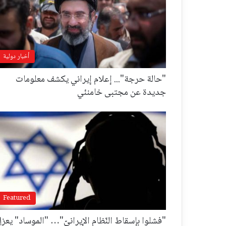
أخبار دولية
"حالة حرجة"... إعلام إيراني يكشف معلومات
جديدة عن مجتبى خامنئي
Featured
"فشلوا بإسقاط النّظام الإيرانيّ"… "الموساد" يعز