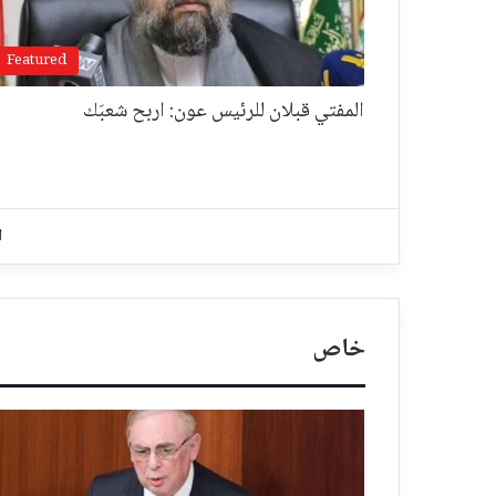
Featured
المفتي قبلان للرئيس عون: اربح شعبَك
ا
خاص