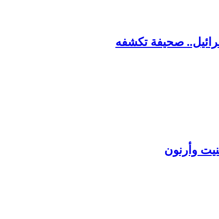
رائيل.. صحيفة تكشفه
يت وأرنون