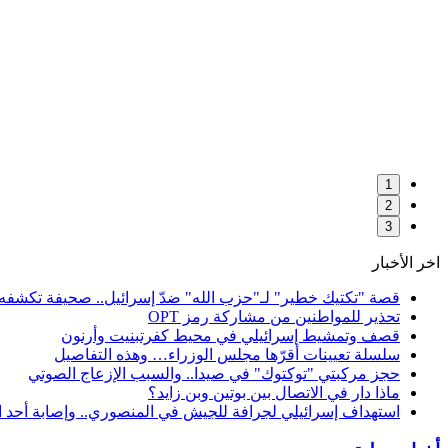
1
2
3
اخر الأخبار
قصة "تكتيك خطير" لـ"حزب الله" ضدّ إسرائيل.. صحيفة تكشفه
تحذير للمواطنين من مشاركة رمز OPT
قصف وتمشيط إسرائيلي في محيط كفرتبنيت وأرنون
سلسلة تعيينات أقرّها مجلس الوزراء… وهذه التفاصيل
حجز مركبتي "توكتوك" في صيدا.. والسبب الإزعاج الصوتي
ماذا دار في الاتصال بين بوتين وبن زايد؟
استهداف إسرائيلي لجرافة للجيش في المنصوري.. وإصابة أحد 