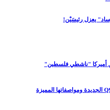
اد" يعزل رئيسَيْن!
حق أميركا "ناشطي فلسطين"