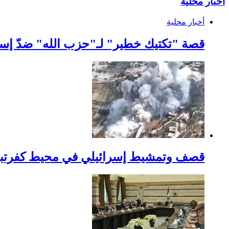
أخبار محلية
أخبار محلية
قصة "تكتيك خطير" لـ"حزب الله" ضدّ إس
قصف وتمشيط إسرائيلي في محيط كفرتبن