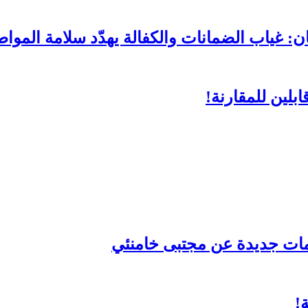
ن: غياب الضمانات والكفالة يهدّد سلامة المواط
بلين للمقارنة!
مات جديدة عن مجتبى خامنئي