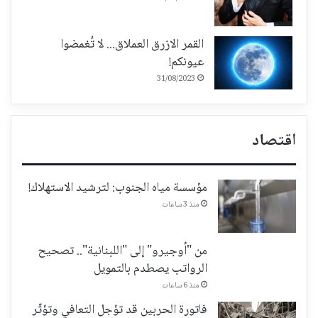
القمر الازرق العملاق... لا تُغمضوا
عيونكم!
31/08/2023
اقتصاد
مؤسسة مياه الجنوب: لترشيد الاستهلاك!
منذ 3 ساعات
من "أوجيرو" إلى "اللبنانية".. تصحيح
الرواتب يصطدم بالتمويل
منذ 6 ساعات
فاتورة الحربين قد تؤجل التعافي وتؤثّر