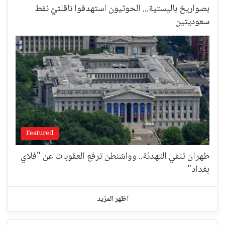
بصواريخ باليستية... الحوثيون استهدفوا ناقلتيّ نفط
سعوديتين
Featured
طهران تنفي التهدئة.. وواشنطن ترفع العقوبات عن "فلاي
بغداد"
اظهر المزيد