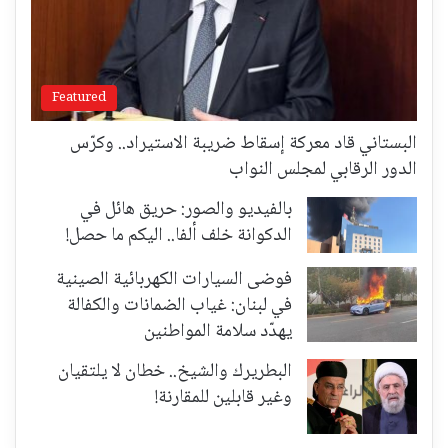
Featured
البستاني قاد معركة إسقاط ضريبة الاستيراد.. وكرّس
الدور الرقابي لمجلس النواب
بالفيديو والصور: حريق هائل في
الدكوانة خلف ألفا.. اليكم ما حصل!
فوضى السيارات الكهربائية الصينية
في لبنان: غياب الضمانات والكفالة
يهدّد سلامة المواطنين
البطريرك والشيخ.. خطان لا يلتقيان
وغير قابلين للمقارنة!