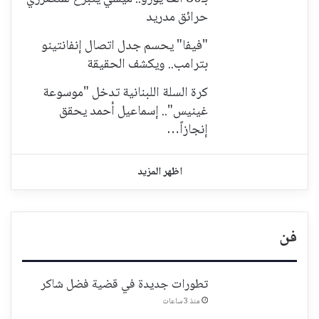
حرائق مدريد
"فيفا" يحسم جدل اتصال إنفانتينو
بترامب.. ويكشف الحقيقة
كرة السلة اللبنانية تدخل "موسوعة
غينيس".. إسماعيل أحمد يحقق
إنجازاً…
اظهر المزيد
فن
تطورات جديدة في قضية فضل شاكر
منذ 3 ساعات