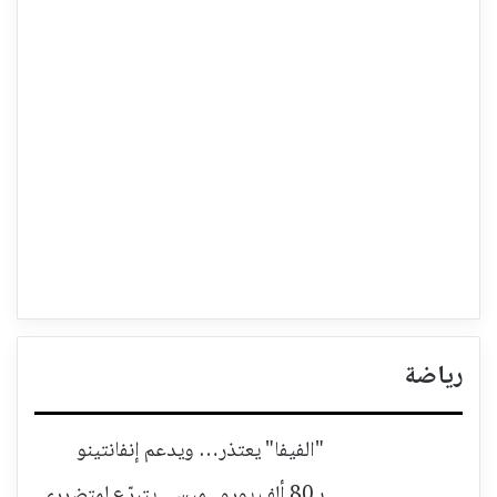
رياضة
"الفيفا" يعتذر… ويدعم إنفانتينو
بـ80 ألف يورو.. ميسي يتبرّع لمتضرري