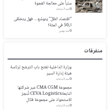
سلباً على معالجة الفجوة
منذ 7 ساعات
"اقتصاد الظلّ" يتوسّع… فهل يتخطّى
الـ50 في المئة؟
منذ يومين
متفرقات
وزارة الداخلية تفتح باب الترشح لرئاسة
هيئة إدارة السير
منذ 3 ساعات
مجموعة CMA CGM عبر شركتها
التابعةCEVA Logistics تُنجز
الاستحواذ على مجموعة فتّال
منذ 3 ساعات