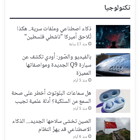
تكنولوجيا
ذكاء اصطناعي وملفات سرية.. هكذا
تُلاحق أميركا "ناشطي فلسطين"
منذ 17 ساعة
بالفيديو والصّور: أودي تكشف عن
سيارة Q9 الجديدة ومواصفاتها
المميزة
منذ 5 أيام
هل سماعات البلوتوث أخطر على صحة
السمع من السلكية؟ أدلة علمية تجيب
منذ 5 أيام
الصين تخشى سلاحها الجديد... الذكاء
الاصطناعي قد يهزّ النظام
منذ 6 أيام